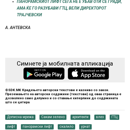
ПАНОРАМСКИОТ ЛИФТ СЕГА НЕ Е УБАВ ОТИ СЕ ГРАДИ,
АМА ЌЕ ГО РАЗУБАВИ ГТЦ, ВЕЛИ ДИРЕКТОРОТ
ТРАЈЧЕВСКИ
А. АНТЕВСКА
Симнете ја мобилната апликација
©SDK.MK Крадењето авторски текстови е казниво со закон.
Преземањето на авторски содржини (текстови) од оваа страница е
дозволено само делумно и со ставање хиперлинк до содржината
што се цитира
Дописна мрежа
Сакам зелено
архитекти
влез
ГТЦ
лифт
панорамски лифт
скалило
урнат