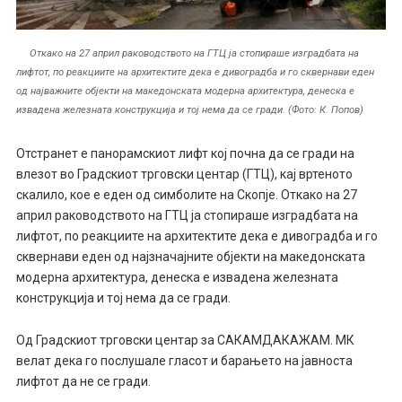
Откако на 27 април раководството на ГТЦ ја стопираше изградбата на
лифтот, по реакциите на архитектите дека е дивоградба и го сквернави еден
од најважните објекти на македонската модерна архитектура, денеска е
извадена железната конструкција и тој нема да се гради. (Фото: К. Попов)
Отстранет е панорамскиот лифт кој почна да се гради на
влезот во Градскиот трговски центар (ГТЦ), кај вртеното
скалило, кое е еден од симболите на Скопје. Откако на 27
април раководството на ГТЦ ја стопираше изградбата на
лифтот, по реакциите на архитектите дека е дивоградба и го
сквернави еден од најзначајните објекти на македонската
модерна архитектура, денеска е извадена железната
конструкција и тој нема да се гради.
Од Градскиот трговски центар за САКАМДАКАЖАМ. МК
велат дека го послушале гласот и барањето на јавноста
лифтот да не се гради.