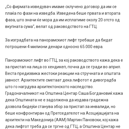
„Со фирмата изведувач имаме склучено договор да им се
плаќа по фази на изведба. Изведена беше првата и втората
фаза, што значи ќе мора да им исплатиме околу 20 отсто од
вкупната сума“, велат од раководството на ГТЦ.
За изградбата на панорамскиот лифт требаше да бидат
потрошени 4 милиони денари односно 65.000 евра.
Панорамскиот лифт во ГТЦ, за кој раководството кажа дека е
за пристап на лица со хендикеп, почна да се гради во април.
Веста предизвика жестоки реакции на стручната и општата
јавност. Архитектите сметаат дека лифотот е дивоградба
што го нагрдува архитектонското наследство.
Градоначалникот на Општина Центар Саша Богдановиќ кажа
дека Општината не е задолжена да издава градежна
дозвола бидејќи станува збор за пристап за инвалиди, но
беше конфронтиран од Претседателот на Асоцијацијата на
архитекти на Македонија (ААМ) Мартин Пановски, кој кажа
дека лифтот треба да се тргне од ГТЦ, а Општина Центар не