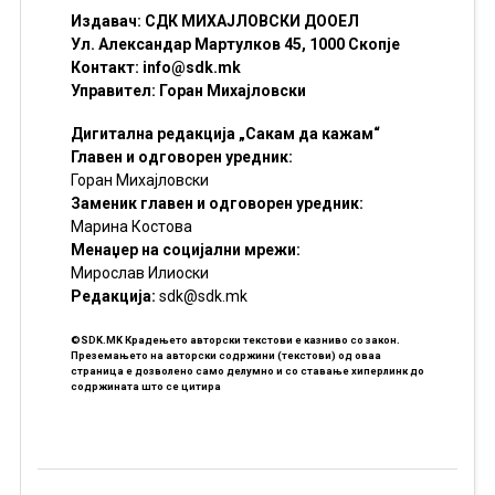
Издавач: СДК МИХАЈЛОВСКИ ДООЕЛ
Ул. Александар Мартулков 45, 1000 Скопје
Контакт:
info@sdk.mk
Управител: Горан Михајловски
Дигитална редакција „Сакам да кажам“
Главен и одговорен уредник:
Горан Михајловски
Заменик главен и одговорен уредник:
Марина Костова
Менаџер на социјални мрежи:
Мирослав Илиоски
Редакцијa:
sdk@sdk.mk
©SDK.MK Крадењето авторски текстови е казниво со закон.
Преземањето на авторски содржини (текстови) од оваа
страница е дозволено само делумно и со ставање хиперлинк до
содржината што се цитира