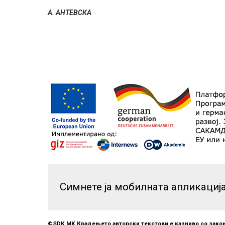
А. АНТЕВСКА
Симнете ја мобилната апликациј
©SDK.MK Крадењето авторски текстови е казниво со закон