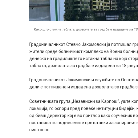
Како што стои на таблата, дозволата за градба е издадена на 18 
Градоначалникот Стевчо Јакомовски ја потпишал гра
жители среде болничкиот комплекс на Воена болница 
денеска на градилиштето истакна табла на која стој
таблата, дозволата за градба е издадена на 18 јану
Градоначалникот Јакимовски и службите во Општ
дали е потпишана и издадена дозволата за градба з
Советничката група „Независни за Карпош“, уште к
локација, го оспори пред повеќе интитуции бидејќи,
од бивш директор кој е во притвор како соучесник в
постапила по поднесените претставки за запирање 
ништовно.