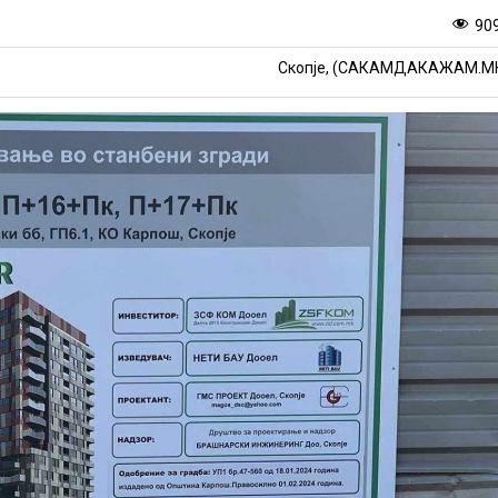
90
Скопје, (САКАМДАКАЖАМ.М