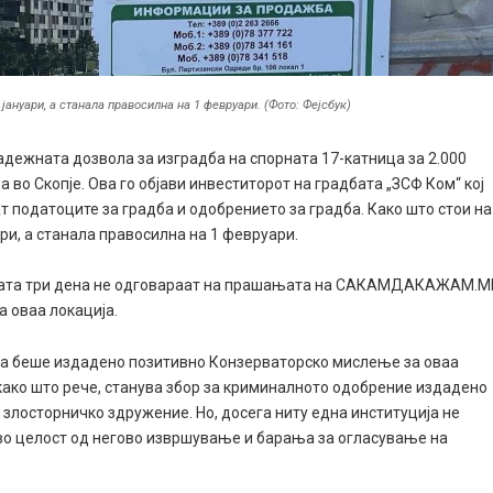
јануари, а станала правосилна на 1 февруари. (Фото: Фејсбук)
дежната дозвола за изградба на спорната 17-катница за 2.000
во Скопје. Ова го објави инвеститорот на градбата „ЗСФ Ком“ кој
ат податоците за градба и одобрението за градба. Како што стои на
ари, а станала правосилна на 1 февруари.
ината три дена не одговараат на прашањата на САКАМДАКАЖАМ.М
а оваа локација.
ога беше издадено позитивно Конзерваторско мислење за оваа
 како што рече, станува збор за криминалното одобрение издадено
о злосторничко здружение. Но, досега ниту една институција не
во целост од негово извршување и барања за огласување на