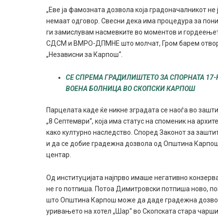
„Eве ја фамозната дозвола која градоначалникот не 
немаат одговор. Свесни дека има процедура за пон
ги замислувам насмевките во моментов и гордеењето 
СДСМ и ВМРО-ДПМНЕ што молчат, Гром барем отворен
„Независни за Карпош“.
СЕ СПРЕМА ГРАДИЛИШТЕТО ЗА СПОРНАТА 17-
ВОЕНА БОЛНИЦА ВО СКОПСКИ КАРПОШ
Парцелата каде ќе никне зградата се наоѓа во зашт
„8 Септември“, која има статус на споменик на архи
како културно наследство. Според Законот за заштит
и да се добие градежна дозвола од Општина Карпош
центар.
Од институцијата најпрво имаше негативно конзер
не го потпиша. Потоа Димитровски потпиша ново, по
што Општина Карпош може да даде градежна дозвол
уривањето на хотел „Шар“ во Скопската стара чарши