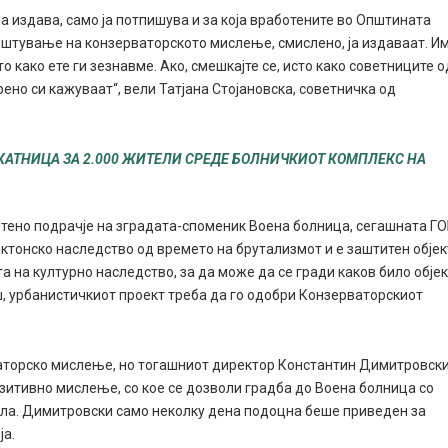
ја издава, само ја потпишува и за која вработените во Oпштината
иштување на конзерваторското мислење, смислено, ја издаваат. И
како ете ги зезнавме. Ако, смешкајте се, исто како советниците о
о си кажуваат“, вели Татјана Стојановска, советничка од
КАТНИЦА ЗА 2.000 ЖИТЕЛИ СРЕДЕ БОЛНИЧКИОТ КОМПЛЕКС НА
итено подрачје на зградата-споменик Воена болница, сегашната Г
тектонско наследство од времето на брутализмот и е заштитен објек
а на културно наследство, за да може да се гради каков било обје
, урбанистичкиот проект треба да го одобри Конзерваторскиот
ваторско мислење, но тогашниот директор Константин Димитровск
зитивно мислење, со кое се дозволи градба до Воена болница со
а. Димитровски само неколку дена подоцна беше приведен за
ја.