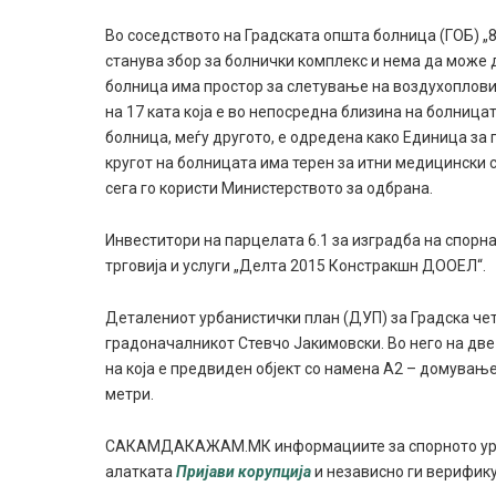
Во соседството на Градската општа болница (ГОБ) „8
станува збор за болнички комплекс и нема да може 
болница има простор за слетување на воздухоплови 
на 17 ката која е во непосредна близина на болница
болница, меѓу другото, е одредена како Единица за 
кругот на болницата има терен за итни медицински 
сега го користи Министерството за одбрана.
Инвеститори на парцелата 6.1 за изградба на спор
трговија и услуги „Делта 2015 Констракшн ДООЕЛ“.
Деталениот урбанистички план (ДУП) за Градска чет
градоначалникот Стевчо Јакимовски. Во него на две
на која е предвиден објект со намена А2 – домување 
метри.
САКАМДАКАЖАМ.МК информациите за спорното урба
алатката
Пријави корупција
и независно ги верифик