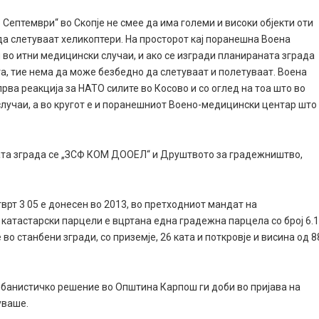
 Септември“ во Скопје не смее да има големи и високи објекти оти
да слетуваат хеликоптери. На просторот кај поранешна Воена
во итни медицински случаи, и ако се изгради планираната зграда
та, тие нема да може безбедно да слетуваат и полетуваат. Воена
прва реакција за НАТО силите во Косово и со оглед на тоа што во
случаи, а во кругот е и поранешниот Воено-медицински центар што
ната зграда се „ЗСФ КОМ ДООЕЛ“ и Друштвото за градежништво,
врт 3 05 е донесен во 2013, во претходниот мандат на
 катастарски парцели е вцртана една градежна парцела со број 6.1
во станбени згради, со приземје, 26 ката и поткровје и висина од 8
нистичко решение во Општина Карпош ги доби во пријава на
уваше.