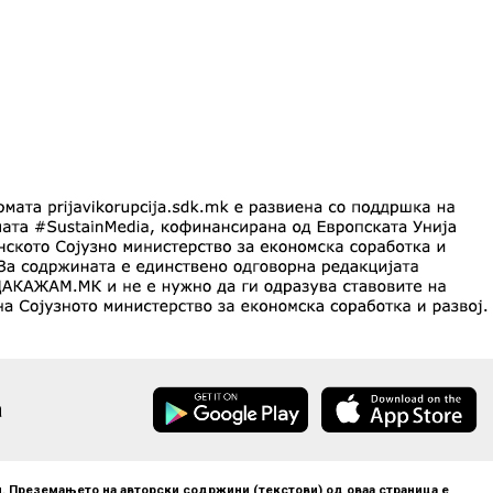
а
. Преземањето на авторски содржини (текстови) од оваа страница е