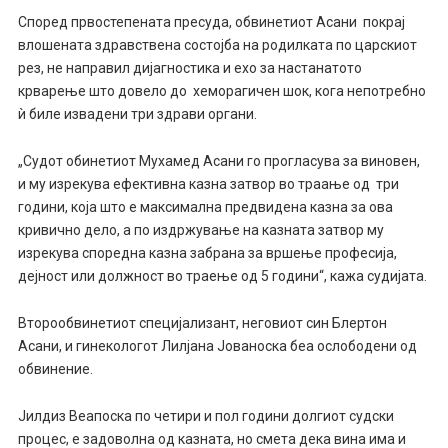
Според првостепената пресуда, обвинетиот Асани покрај
влошената здравствена состојба на родилката по царскиот
рез, не направил дијагностика и ехо за настанатото
крварење што довело до хеморагичен шок, кога непотребно
ѝ биле извадени три здрави органи.
„Судот обинетиот Мухамед Асани го прогласува за виновен,
и му изрекува ефективна казна затвор во траање од три
години, која што е максимална предвидена казна за ова
кривично дело, а по издржување на казната затвор му
изрекува споредна казна забрана за вршење професија,
дејност или должност во траење од 5 години“, кажа судијата.
Второобвинетиот специјализант, неговиот син Блертон
Асани, и гинекологот Лилјана Јованоска беа ослободени од
обвинение.
Јилдиз Веапоска по четири и пол години долгиот судски
процес, е задоволна од казната, но смета дека вина има и