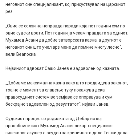
неговиот син специјализант, кој присуствувал на царскиот
рез.
„Овие се солзи на неправда поради која пет години сум по
овие судски врати. Пет години ја чекам правдата за едниот,
Мухамед Асани да добие затворската казна, а другиот е
неговиот син што учел врз мене да помине многу лесно“,
вели Веапоска.
Нејзиниот адвокат Сашо Јанев е задоволен од казната.
„Добивме максимална казна како што предвидува законот,
тоа не е момент за славење туку покажува дека
правосудниот систем во земјава се опоравува и сум
бескрајно задоволен од резултатот“, изјави Јанев.
Судскиот процес со родилката од Дебар во кој
првообвинетиот Мухамед Асани, лекар-специјалист
гинеколог акушер е осуден за кривичното дело Тешки дела