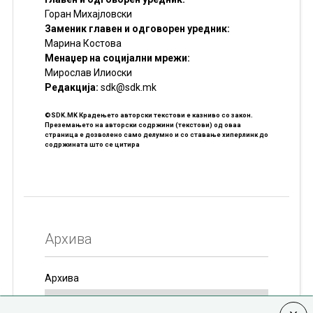
Горан Михајловски
Заменик главен и одговорен уредник:
Марина Костова
Менаџер на социјални мрежи:
Мирослав Илиоски
Редакцијa:
sdk@sdk.mk
©SDK.MK Крадењето авторски текстови е казниво со закон.
Преземањето на авторски содржини (текстови) од оваа
страница е дозволено само делумно и со ставање хиперлинк до
содржината што се цитира
Архива
Архива