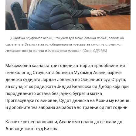
„Синот на осудениот Асани, што учел врз мене, помина лесно“, забележа
оштетената Веапоска за ослободителната пресуда за синот на струшкиот
гинеколог што ја оштети и ѝ го загрози животот. (Фото: СДК.МК)
Максимална казна од три години затвор за првообвинетиот
гинеколог од Струшката болница Мухамед Асани, изрече
денеска судијата Јордан Јованов во Основниот суд Струга,
за случајот со родилката Јилдиз Веапоска од Дебар која при
породувањето остана без јајник, бугрег и матка.
Прогласувајќи го виновен, Судот денеска на Асани му изрече
и дополнителна забрана за работа во траење од пет години.
Казните се неправосилни, Асани има право да се жали до
Апелациониот суд Битола.