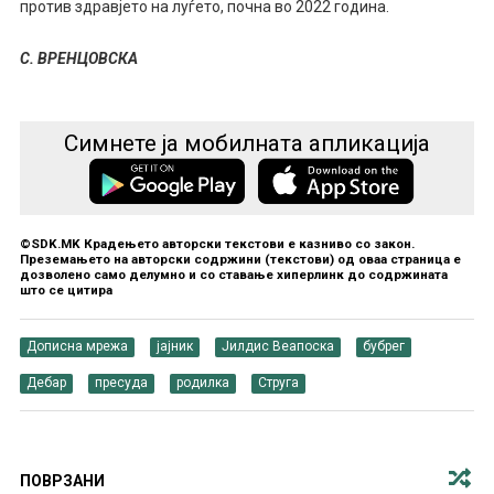
против здравјето на луѓето, почна во 2022 година.
С. ВРЕНЦОВСКА
Симнете ја мобилната апликација
©SDK.MK Крадењето авторски текстови е казниво со закон.
Преземањето на авторски содржини (текстови) од оваа страница е
дозволено само делумно и со ставање хиперлинк до содржината
што се цитира
Дописна мрежа
јајник
Јилдис Веапоска
бубрег
Дебар
пресуда
родилка
Струга
ПОВРЗАНИ