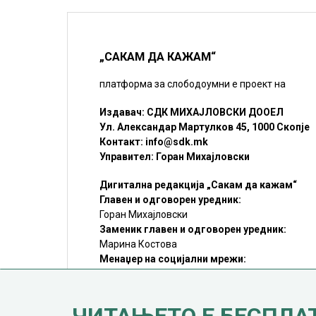
„САКАМ ДА КАЖАМ“
платформа за слободоумни е проект на
Издавач: СДК МИХАЈЛОВСКИ ДООЕЛ
Ул. Александар Мартулков 45, 1000 Скопје
Контакт:
info@sdk.mk
Управител: Горан Михајловски
Дигитална редакција „Сакам да кажам“
Главен и одговорен уредник:
Горан Михајловски
Заменик главен и одговорен уредник:
Марина Костова
Менаџер на социјални мрежи:
Мирослав Илиоски
Редакцијa:
sdk@sdk.mk
©SDK.MK Крадењето авторски текстови е казниво со закон.