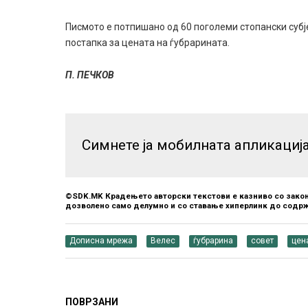
Писмото е потпишано од 60 поголеми стопански субје
постапка за цената на ѓубрарината.
П. ПЕЧКОВ
Симнете ја мобилната апликациј
©SDK.MK Крадењето авторски текстови е казниво со закон
дозволено само делумно и со ставање хиперлинк до содрж
Дописна мрежа
Велес
ѓубрарина
совет
цен
ПОВРЗАНИ