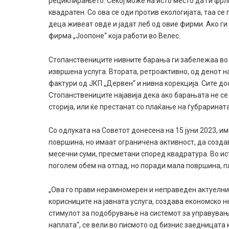
рециклирањето. Секој може на исто место да ги фрли
квадратен. Со ова се оди против екологијата, таа се
деца живеат овде и јадат леб од овие фирми. Ако г
фирма „Јоопоне“ која работи во Велес.
Стопанствениците нивните барања ги забележаа во ч
извршена услуга. Втората, ретроактивно, од денот н
фактури од ЈКП „Дервен“ и нивна корекција. Сите до
Стопанствениците најавија дека ако барањата не се п
сторија, или ќе престанат со плаќање на ѓубрарината
Со одлуката на Советот донесена на 15 јуни 2023, и
површина, но имаат ограничена активност, да созда
месечни суми, пресметани според квадратура. Во ис
поголем обем на отпад, но поради мала површина, п
„Ова го прави нерамномерен и неправеден актуелни
корисниците на јавната услуга, создава економско 
стимулот за подобрување на системот за управувањ
наплата“, се вели во писмото од бизнис заедницата 