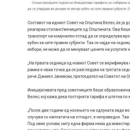
Стонаствениците поднесоа Иницијатива тарифата за собирање и 
да се утврдува во денари по метар кубен за сите правни субјекти. 
Составот на идниот Совет на Општина Велес, ќе ја д
реагираа стопанствениците од Општината. Ова беше
транспорт на комунален отпад да се определува врз
кубен за сите правни субјекти. Таа се најде на седни
избори, не може да се менуваат цените на услугите 
„На првата седница од новиот Совет се верификува 
рамка е оваа точка да се разгледува на третата седн
рече Даниел Јаневски, претседател на Советот на 
Иницијативата пред советниците беше образложена 
Велес, кој кажа дека постојната тарифа е штетна по
„После две години од носењето на одлуката овде во
случува со наплатата на отпадот, е неправедно. Таа 
Под овие услови, ниту една фирма нема да инвестира