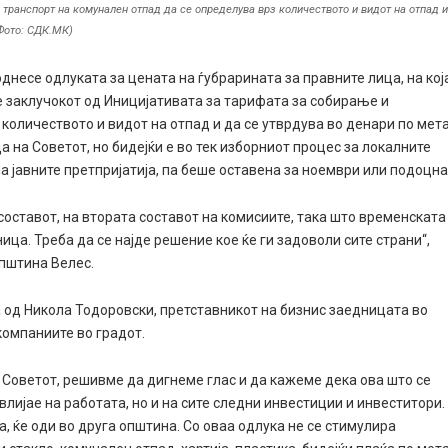
транспорт на комунален отпад да се определува врз количеството и видот на отпад 
(Фото: СДК.МК)
однесе одлуката за цената на ѓубрарината за правните лица, на кој
 заклучокот од Иницијативата за тарифата за собирање и
 количеството и видот на отпад и да се утврдува во денари по мет
ца на Советот, но бидејќи е во тек изборниот процес за локалните
на јавните претпријатија, па беше оставена за ноември или подоцна
составот, на втората составот на комисиите, така што временската
ица. Треба да се најде решение кое ќе ги задоволи сите страни“,
Општина Велес.
од Никола Тодоровски, претставникот на бизнис заедницата во
 компаниите во градот.
 Советот, решивме да дигнеме глас и да кажеме дека ова што се
влијае на работата, но и на сите следни инвестиции и инвеститори.
, ќе оди во друга општина. Со оваа одлука не се стимулира