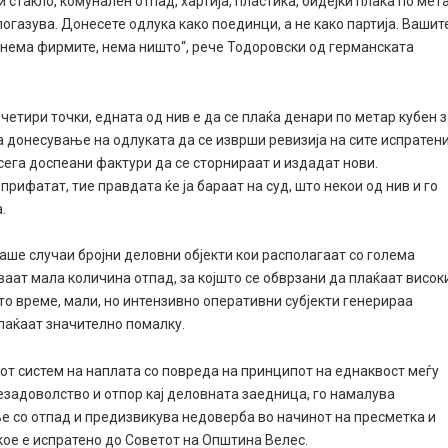
 стакло, комунален отпад, хартија, пластика, бидејќи плаќа по мет
 погазува. Донесете одлука како поединци, а не како партија. Вашит
и нема фирмите, нема ништо“, рече Тодоровски од германската
етири точки, едната од нив е да се плаќа денари по метар кубен 
а донесување на одлуката да се изврши ревизија на сите испратен
сега доспеани фактури да се сторнираат и издадат нови.
рифатат, тие правдата ќе ја бараат на суд, што некои од нив и го
.
маше случаи бројни деловни објекти кои располагаат со голема
ваат мала количина отпад, за којшто се обврзани да плаќаат висок
то време, мали, но интензивно оперативни субјекти генерираа
лаќаат значително помалку.
от систем на наплата со повреда на принципот на еднаквост меѓу
незадоволство и отпор кај деловната заедница, го намалува
е со отпад и предизвикува недоверба во начинот на пресметка и
кое е испратено до Советот на Општина Велес.