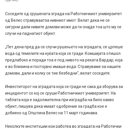
Соседите од срушената зграда на Работничкиот универзитет
од Велес стравуваатза нивниот имот. Велат дека не се
сигурни дали нивите домови може да ги снајде тоа што му се
случи на паднатиот објект.
„Пет дена пред да се случи рушењето на зградата, се црпеше
вода од темелите на куќата која се гради. Комшијата отишол
предлабоко и поради тоа е под нивото на реката Вардар, која
е во близина и постојано имаше вода. Стравуваме за нашите
домови, дали и колку се тие безбедни“, велат соседите.
Инвеститорот на зградата која се гради не сака да зборува за
инцидентот со кој се сруши Работничкиот универзитет. На
таблата која е задолжителна при изградба на било какво
објект, пишува дека имаат одобрение за градба кое е
добиено од Општина Велес на 11 март годинава.
Неколкуте институции кои работеа во зградата на Работички