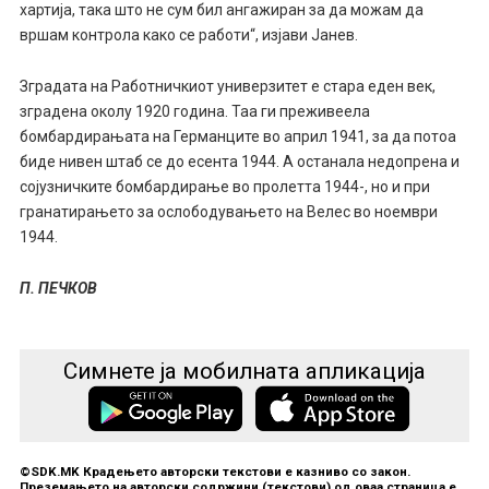
хартија, така што не сум бил ангажиран за да можам да
вршам контрола како се работи“, изјави Јанев.
Зградата на Работничкиот универзитет е стара еден век,
зградена околу 1920 година. Таа ги преживеела
бомбардирањата на Германците во април 1941, за да потоа
биде нивен штаб се до есента 1944. А останала недопрена и
сојузничките бомбардирање во пролетта 1944-, но и при
гранатирањето за ослободувањето на Велес во ноември
1944.
П. ПЕЧКОВ
Симнете ја мобилната апликација
©SDK.MK Крадењето авторски текстови е казниво со закон.
Преземањето на авторски содржини (текстови) од оваа страница е