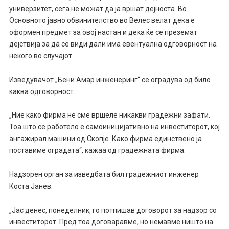
универзитет, сега не можат да ја вршат дејноста. Во
Основното јавно обвинителство во Велес велат дека е
оформен предмет за овој настан и дека ќе се преземат
дејствија за да се види дали има евентуална одговорност на
некого во случајот.
Изведувачот „Бени Амар инженеринг“ се оградува од било
каква одговорност.
„Ние како фирма не сме вршеле никакви градежни зафати.
Тоа што се работело е самоиницијативно на инвеститорот, кој
ангажирал машини од Скопје. Како фирма единствено ја
поставиме оградата“, кажаа од градежната фирма.
Надзорен орган за изведбата бил градежниот инженер
Коста Јанев.
„Јас денес, понеделник, го потпишав договорот за надзор со
инвеститорот. Пред тоа договаравме, но немавме ништо на