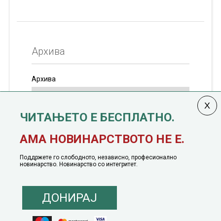
Архива
Архива
ЧИТАЊЕТО Е БЕСПЛАТНО.
Колумната
САКАМ ДА КАЖАМ
излегува од 12
АМА НОВИНАРСТВОТО НЕ Е.
јануари, 1991 година
Поддржете го слободното, независно, професионално
новинарство. Новинарство со интегритет.
ДОНИРАЈ
© 2016 - 2026 Сакам Да Кажам. Сите права задржани |
Маркетинг