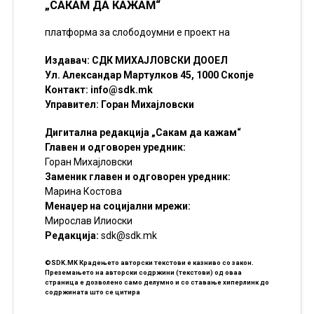
„САКАМ ДА КАЖАМ“
платформа за слободоумни е проект на
Издавач: СДК МИХАЈЛОВСКИ ДООЕЛ
Ул. Александар Мартулков 45, 1000 Скопје
Контакт:
info@sdk.mk
Управител: Горан Михајловски
Дигитална редакција „Сакам да кажам“
Главен и одговорен уредник:
Горан Михајловски
Заменик главен и одговорен уредник:
Марина Костова
Менаџер на социјални мрежи:
Мирослав Илиоски
Редакцијa:
sdk@sdk.mk
©SDK.MK Крадењето авторски текстови е казниво со закон.
Преземањето на авторски содржини (текстови) од оваа
страница е дозволено само делумно и со ставање хиперлинк до
содржината што се цитира