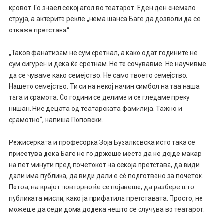
кровот. Го знаел секој агол во театарот. Еден ден снемало
струја, а актерите рекле „нема шанса Баге да дозволи да се
откаже претстава“.
„Таков фанатизам не сум сретнал, а како одат годините не
сум сигурен и дека ќе сретнам. Не те сочувавме. Не научивме
да се чуваме како семејство. Не само твоето семејство.
Нашето семејство. Ти си на некој начин симбол на таа наша
тага и срамота. Со години се делиме и се гледаме преку
нишан. Ние децата од театарската фамилија. Тажно и
срамотно“, напиша Поповски.
Режисерката и професорка Зоја Бузалковска исто така се
присетува дека Баге не го држеше место да не дојде макар
на пет минути пред почетокот на секоја претстава, да види
дали има публика, да види дали е сè подготвено за почеток.
Потоа, на крајот повторно ќе се појавеше, да разбере што
публиката мисли, како ја прифатила претставата. Просто, не
можеше да седи дома додека нешто се случува во театарот.