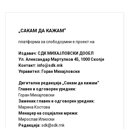
„САКАМ ДА КАЖАМ“
платформа за слободоумни е проект на
Издавач: СДК МИХАЈЛОВСКИ ДООЕЛ
Ул. Александар Мартулков 45, 1000 Скопје
Контакт:
info@sdk.mk
Управител: Горан Михајловски
Дигитална редакција „Сакам да кажам“
Главен и одговорен уредник:
Горан Михајловски
Заменик главен и одговорен уредник:
Марина Костова
Менаџер на социјални мрежи:
Мирослав Илиоски
Редакцијa:
sdk@sdk.mk