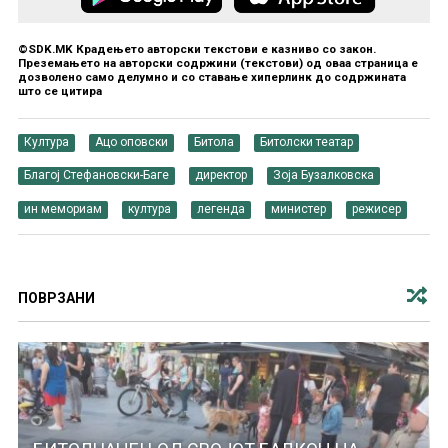
©SDK.MK Крадењето авторски текстови е казниво со закон.
Преземањето на авторски содржини (текстови) од оваа страница е
дозволено само делумно и со ставање хиперлинк до содржината
што се цитира
Култура
Ацо оповски
Битола
Битолски театар
Благој Стефановски-Баге
директор
Зоја Бузалковска
ин мемориам
култура
легенда
министер
режисер
ПОВРЗАНИ