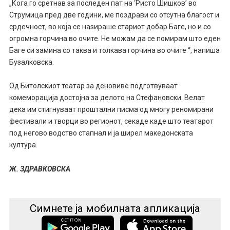
„Кога го сретнав за последен пат на ‘Ристо Шишков’ во
Струмица пред две години, ме поздрави со отсутна благост и
срдечност, во која се наѕираше стариот добар Баге, но и со
огромна горчина во очите. Не можам да се помирам што еден
Баге си замина со таква и толкава горчина во очите “, напиша
Бузалковска.
Од Битолскиот театар за деновиве подготвуваат
комеморација достојна за делото на Стефановски. Велат
дека им стигнуваат проштални писма од многу реномирани
фестивали и творци во регионот, секаде каде што театарот
под негово водство стапнал и ја ширел македонската
култура.
Ж. ЗДРАВКОВСКА
Симнете ја мобилната апликација