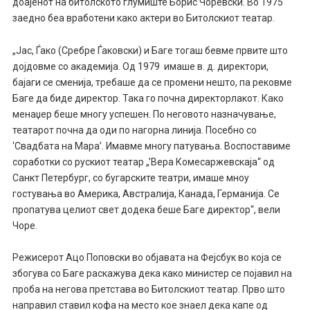
доајенот на битолското глумиште Борис Чоревски. Во 1975
заедно беа вработени како актери во Битолскиот театар.
„Јас, Ѓако (Сребре Ѓаковски) и Баге тогаш бевме првите што
дојдовме со академија. Од 1979 имаше в. д. директори,
бајаги се сменија, требаше да се промени нешто, па рековме
Баге да биде директор. Така го почна директорлакот. Како
менаџер беше многу успешен. По неговото назначување,
театарот почна да оди по нагорна линија. Посебно со
‘Свадбата на Мара’. Имавме многу патувања. Воспоставиме
соработки со рускиот театар „’Вера Комесаржевскаја“ од
Санкт Петербург, со бугарските театри, имаше мноу
гостувања во Америка, Австралија, Канада, Германија. Се
пропатува целиот свет додека беше Баге директор“, вели
Чоре.
Режисерот Ацо Поповски во објавата на Фејсбук во која се
збогува со Баге раскажува дека како министер се појавил на
проба на негова претстава во Битолскиот театар. Прво што
направил ставил кофа на место кое знаел дека капе од