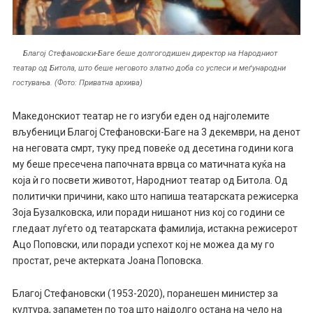
Благој Стефановски-Баге беше долгогодишен директор на Народниот
театар од Битола, што беше неговото златно доба со успеси и меѓународни
гостувања. (Фото: Приватна архива)
Македонскиот театар не го изгуби еден од најголемите
вљубеници Благој Стефановски-Баге на 3 декември, на денот
на неговата смрт, туку пред повеќе од десетина години кога
му беше пресечена папочната врвца со матичната куќа на
која ѝ го посвети животот, Народниот театар од Битола. Од
политички причини, како што напиша театарската режисерка
Зоја Бузалковска, или поради нишанот низ кој со години се
гледаат луѓето од театарската фамилија, истакна режисерот
Ацо Поповски, или поради успехот кој не можеа да му го
простат, рече актерката Јоана Поповска.
Благој Стефановски (1953-2020), поранешен министер за
култура, запаметен по тоа што најдолго остана на чело на