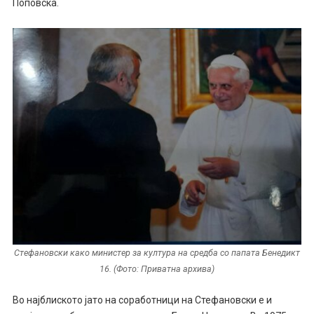
Поповска.
Стефановски како министер за култура на средба со папата Бенедикт
16. (Фото: Приватна архива)
Во најблиското јато на соработници на Стефановски е и