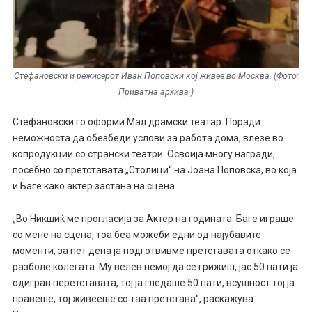
Стефановски и режисерот Иван Поповски кој живее во Москва. (Фото:
Приватна архива )
Стефановски го оформи Мал драмски театар. Поради
неможноста да обезбеди услови за работа дома, влезе во
копродукции со странски театри. Освоија многу награди,
посебно со претставата „Столици“ на Јоана Поповска, во која
и Баге како актер застана на сцена.
„Во Никшиќ ме прогласија за Актер на годината. Баге играше
со мене на сцена, тоа беа можеби едни од најубавите
моменти, за пет дена ја подготвивме претставата откако се
разболе колегата. Му велев немој да се грижиш, јас 50 пати ја
одиграв перетставата, тој ја гледаше 50 пати, всушност тој ја
правеше, тој живееше со таа претстава“, раскажува