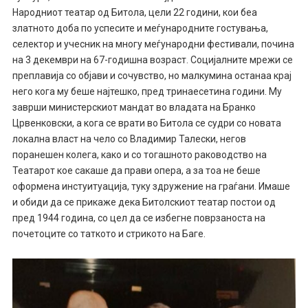
Народниот театар од Битола, цели 22 години, кои беа
златното доба по успесите и меѓународните гостувања,
селектор и учесник на многу меѓународни фестивали, почина
на 3 декември на 67-годишна возраст. Социјалните мрежи се
преплавија со објави и сочувство, но малкумина останаа крај
него кога му беше најтешко, пред тринаесетина години. Му
заврши министерскиот мандат во владата на Бранко
Црвенковски, а кога се врати во Битола се судри со новата
локална власт на чело со Владимир Талески, негов
поранешен колега, како и со тогашното раководство на
Театарот кое сакаше да прави опера, а за тоа не беше
оформена инстуитуација, туку здружение на граѓани. Имаше
и обиди да се прикаже дека Битолскиот театар постои од
пред 1944 година, со цел да се избегне поврзаноста на
почетоците со таткото и стрикото на Баге.