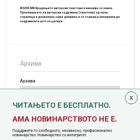
©SDK.MK Крадењето авторски текстови е казниво со закон.
Преземањето на авторски содржини (текстови) од оваа
страница е дозволено само делумно и со ставање хиперлинк до
содржината што се цитира
Архива
Архива
ЧИТАЊЕТО Е БЕСПЛАТНО.
Колумната
САКАМ ДА КАЖАМ
излегува од 12
АМА НОВИНАРСТВОТО НЕ Е.
јануари, 1991 година
Поддржете го слободното, независно, професионално
новинарство. Новинарство со интегритет.