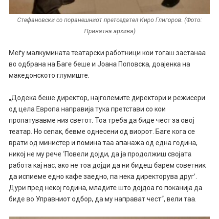
Стефановски со поранешниот претседател Киро Глигоров. (Фото:
Приватна архива)
Меѓу малкумината театарски работници кои тогаш застанаа
во одбрана на Баге беше и Јоана Поповска, доајенка на
македонското глумиште.
„Додека беше директор, најголемите директори и режисери
од цела Европа направија тука претстави со кои
пропатувавме низ светот. Тоа треба да биде чест за овој
театар. Но сепак, бевме однесени од виорот. Баге кога се
врати од министер и помина таа апанажа од една година,
никој не му рече ‘Повели дојди, да ја продолжиш својата
работа кај нас, ако не тоа дојди да ни бидеш барем советник
да испиеме едно кафе заедно, па нека директорува друг’.
Дури пред некој година, младите што дојдоа го поканија да
биде во Управниот одбор, да му направат чест“, вели таа.