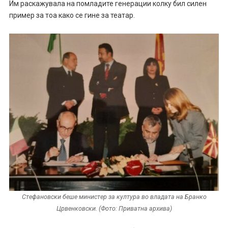
Им раскажувала на помладите генерации колку бил силен
пример за тоа како се гине за театар.
Стефановски беше министер за култура во владата на Бранко
Црвенковски. (Фото: Приватна архива)