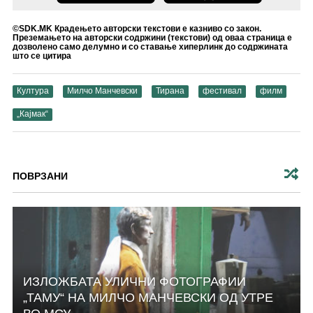
©SDK.MK Крадењето авторски текстови е казниво со закон.
Преземањето на авторски содржини (текстови) од оваа страница е
дозволено само делумно и со ставање хиперлинк до содржината
што се цитира
Култура
Милчо Манчевски
Тирана
фестивал
филм
„Кајмак“
ПОВРЗАНИ
ИЗЛОЖБАТА УЛИЧНИ ФОТОГРАФИИ
„ТАМУ“ НА МИЛЧО МАНЧЕВСКИ ОД УТРЕ