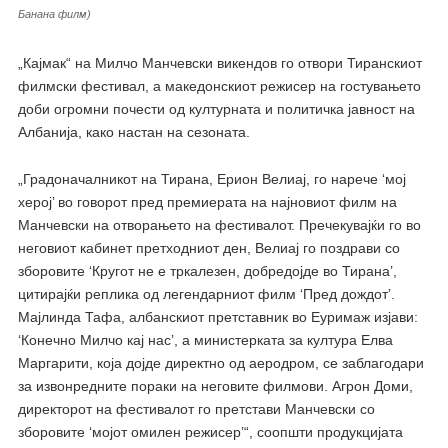
Банана филм)
„Кајмак“ на Милчо Манчевски викендов го отвори Тиранскиот
филмски фестивал, а македонскиот режисер на гостувањето
доби огромни почести од културната и политичка јавност на
Албанија, како настан на сезоната.
„Градоначалникот на Тирана, Ерион Велиај, го нарече ‘мој
херој’ во говорот пред премиерата на најновиот филм на
Манчевски на отворањето на фестивалот. Пречекувајќи го во
неговиот кабинет претходниот ден, Велиај го поздрави со
зборовите ‘Кругот не е тркалезен, добредојде во Тирана’,
цитирајќи реплика од легендарниот филм ‘Пред дождот’.
Мајлинда Тафа, албанскиот претставник во Еуримаж изјави:
‘Конечно Милчо кај нас’, а министерката за култура Елва
Маргарити, која дојде директно од аеродром, се заблагодари
за извонредните пораки на неговите филмови. Агрон Доми,
директорот на фестивалот го претстави Манчевски со
зборовите ‘мојот омилен режисер’“, соопшти продукцијата