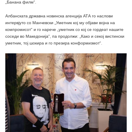
„Банана филм“.
Aлбанската државна новинска агенција АТА го наслови
интервјуто со Манчевски „Уметник кој му објави војна на
компромисот“ и го нарече „уметник со кој се гордеат нашите
соседи во Македонија“, па продолжи: „Како и секој вистински
уметник, тој шокира и го презира конформизмот“.