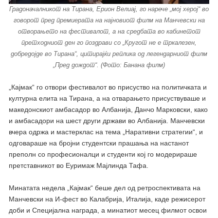
Градоначалникот на Тирана, Ерион Велиај, го нарече „мој херој“ во
говорот пред премиерата на најновиот филм на Манчевски на
отворањето на фестивалот, а на средбата во кабинетот
претходниот ден го поздрави со „Кругот не е тркалезен,
добредојде во Тирана“, цитирајќи реплика од легендарниот филм
„Пред дождот“. (Фото: Банана филм)
„Кајмак“ го отвори фестивалот во присуство на политичката и
културна елита на Тирана, а на отварањето присуствуваше и
македонскиот амбасадор во Албанија, Данчо Марковски, како
и амбасадори на шест други држави во Албанија. Манчевски
вчера одржа и мастерклас на тема „Наративни стратегии“, и
одговараше на бројни студентски прашања на настанот
преполн со професионалци и студенти кој го модерираше
претставникот во Еуримаж Мајлинда Тафа.
Минатата недела „Кајмак“ беше дел од ретроспективата на
Манчевски на И-фест во Калабрија, Италија, каде режисерот
доби и Специјална награда, а минатиот месец филмот освои