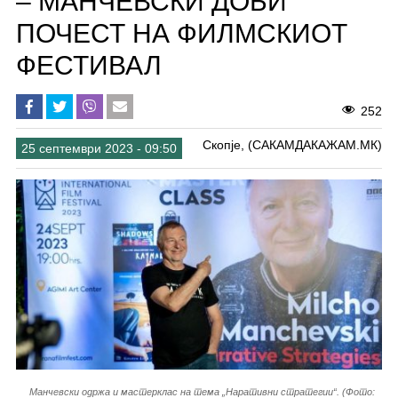
– МАНЧЕВСКИ ДОБИ
ПОЧЕСТ НА ФИЛМСКИОТ
ФЕСТИВАЛ
252
Скопје, (САКАМДАКАЖАМ.МК)
25 септември 2023 - 09:50
Манчевски одржа и мастерклас на тема „Наративни стратегии“. (Фото: