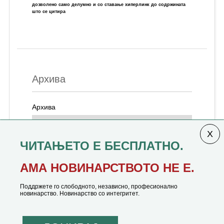
дозволено само делумно и со ставање хиперлинк до содржината
што се цитира
Архива
Архива
ЧИТАЊЕТО Е БЕСПЛАТНО.
Колумната
САКАМ ДА КАЖАМ
излегува од 12 јануари,
АМА НОВИНАРСТВОТО НЕ Е.
1991 година
Поддржете го слободното, независно, професионално
новинарство. Новинарство со интегритет.