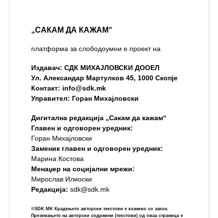
„САКАМ ДА КАЖАМ“
платформа за слободоумни е проект на
Издавач: СДК МИХАЈЛОВСКИ ДООЕЛ
Ул. Александар Мартулков 45, 1000 Скопје
Контакт:
info@sdk.mk
Управител: Горан Михајловски
Дигитална редакција „Сакам да кажам“
Главен и одговорен уредник:
Горан Михајловски
Заменик главен и одговорен уредник:
Марина Костова
Менаџер на социјални мрежи:
Мирослав Илиоски
Редакцијa:
sdk@sdk.mk
©SDK.MK Крадењето авторски текстови е казниво со закон.
Преземањето на авторски содржини (текстови) од оваа страница е