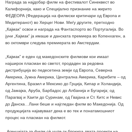
Награда за најдобар филм на фестивалот Синеквест во
Калифорнија, како и Специјално признание на жирито
ФЕДЕОРА (Федерација на филмски критичари од Европа и
Медитеранот) во Херцег Нови. Меѓу другите, претходно
„Кајмак“ освои и награда на Фантаспорто во Португалија. Во
јуни „Кајмак“ ја имаше и данската премиера во Копенхаген, а
во октомври следува премиерата во Амстердам.
„Кајмак” е еден од македонските филмови кои имаат
најширок пласман во светот, продаден за редовна
дистрибуција во педесетина земји од Европа, Северна
Америка, Јужна Америка, Централна Америка, Карибите – од
Аргентина, Бразил и Мексико до Грција, Кипар и Холандија,
од Јамајка, Аруба, Барбадос до Албанија и Бугарија; од
Парагвај и Хаити до Суринам, од Гвајана и Ст. Китс и Невис
до Данска…Лани беше и најгледан филм во Македонија. Од
продукцијата најавуваат дека е во тек и понатамошниот
процес на пласман на филмот.
„Агенцијата за филм сè уште ги блокира двата проекти на