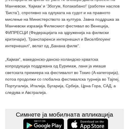
Манчевски, ‘Кајмак’ и ‘Збогум, Копакабано!’ (работен наслов
‘Биста’), спротивно на одлуката на судот и на правното
мислење на Министерството за култура. Јавна поддршка за
Манчевски изразија Филмскиот фестивал во Венеција,
ФИПРЕСЦИ (Федерацијата на здруженија на филмски
критичари), Транспаренси интернешнл и Виселблоуинг
интернешнл“, велат од „Банана филм“.
„Кајмак“, македонско-данско-холандско-хрватска
копродукција поддржана од Еуримаж, лани ја имаше
светската премиера на фестивалот во Токио (А-категорија),
потоа продолжи со глобална фестивалска турнеја во Тајпеј,
Португалија, Италија, Бугарија, Србија, Црна Гора, САД, а
следува и Австралија.
Симнете ја мобилната апликација