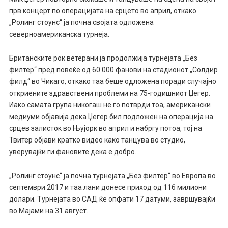
прв концерт по операцијата на срцето во април, откако
„Ролинг стоунс“ ја почна својата одложена
северноамериканска турнеја.
Британските рок ветерани ја продолжија турнејата „Без
филтер“ пред повеќе од 60.000 фанови на стадионот „Солдир
филд“ во Чикаго, откако таа беше одложена поради случајно
откриените здравствени проблеми на 75-годишниот Џегер.
Иако самата група никогаш не го потврди тоа, американски
медиуми објавија дека Џегер бил подложен на операција на
срцев залисток во Њујорк во април и набргу потоа, тој на
Твитер објави кратко видео како танцува во студио,
уверувајќи ги фановите дека е добро.
„Ролинг стоунс“ ја почна турнејата „Без филтер“ во Европа во
септември 2017 и таа лани донесе приход од 116 милиони
долари. Турнејата во САД ќе опфати 17 датуми, завршувајќи
во Мајами на 31 август.