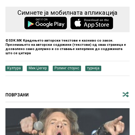
Симнете ја мобилната апликација
©SDK.MK Крадењето авторски текстови е казниво со закон.
Преземањето на авторски содржини (текстови) од оваа страница е
дозволено само делумно и со ставање хиперлинк до содржината
што се цитира
Култура
Мик Џегер
Ролинг стоунс
турнеја
ПОВРЗАНИ