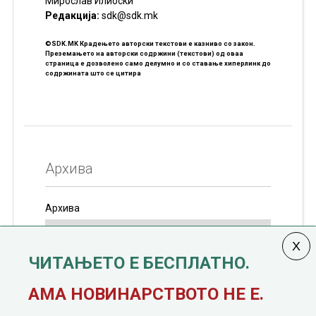
Мирослав Илиоски
Редакцијa:
sdk@sdk.mk
©SDK.MK Крадењето авторски текстови е казниво со закон.
Преземањето на авторски содржини (текстови) од оваа
страница е дозволено само делумно и со ставање хиперлинк до
содржината што се цитира
Архива
Архива
ЧИТАЊЕТО Е БЕСПЛАТНО.
Колумната
САКАМ ДА КАЖАМ
излегува од 12
АМА НОВИНАРСТВОТО НЕ Е.
јануари, 1991 година