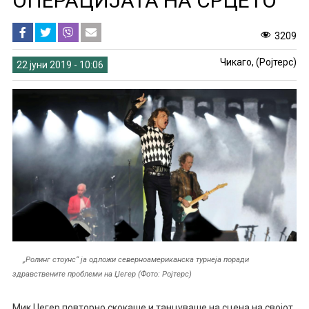
ОПЕРАЦИЈАТА НА СРЦЕТО
3209
Чикаго, (Ројтерс)
22 јуни 2019 - 10:06
„Ролинг стоунс“ ја одложи северноамериканска турнеја поради
здравствените проблеми на Џегер (Фото: Ројтерс)
Мик Џегер повторно скокаше и танцуваше на сцена на својот