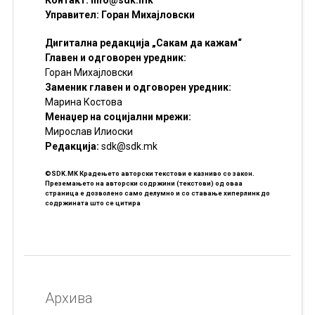
Управител: Горан Михајловски
Дигитална редакција „Сакам да кажам“
Главен и одговорен уредник:
Горан Михајловски
Заменик главен и одговорен уредник:
Марина Костова
Менаџер на социјални мрежи:
Мирослав Илиоски
Редакцијa:
sdk@sdk.mk
©SDK.MK Крадењето авторски текстови е казниво со закон.
Преземањето на авторски содржини (текстови) од оваа
страница е дозволено само делумно и со ставање хиперлинк до
содржината што се цитира
Архива