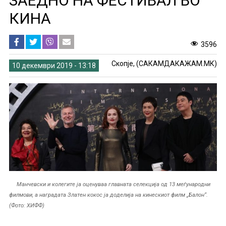
ЗАЕДНО НА ФЕСТИВАЛ ВО
КИНА
3596
Скопје, (САКАМДАКАЖАМ.МК)
10 декември 2019 - 13:18
Манчевски и колегите ја оценуваа главната селекција од 13 меѓународни
филмови, а наградата Златен кокос ја доделија на кинескиот филм „Балон“.
(Фото: ХИФФ)