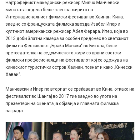
Најтрофејниот македонски режисер Милчо Манчевски
минатата недела беше член на жирито на
Интернационалниот филмски фестивал во Хаинан, Кина,
заедно со француската филмска ѕвезда Изабел Ипер и
култниот американски режисер Абел Ферара. Ипер, која во
2013 доби Златна камера за особен придонес во светскиот
филм на Фестивалот „Браќа Манаки“ во Битола, беше
претседателка на седумчленото жири со врвни светски
филмски професионалци на фестивалот кој се одржува на
кинескиот туристички остров Хаинан, познат и како „Кинески
Хаваи“.
Манчевски и Ипер по вторпат се среќаваат во Кина, откако на
фестивалот во Шангај во 2017 тие заедно во улога на
презентери на сцената ја објавија и главната филмска
награда.