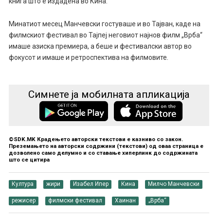
книга што е издадена во Кина.
Минатиот месец Манчевски гостуваше и во Тајван, каде на
филмскиот фестивал во Тајпеј неговиот најнов филм „Врба“
имаше азиска премиера, а беше и фестивалски автор во
фокусот и имаше и ретроспектива на филмовите.
Симнете ја мобилната апликација
©SDK.MK Крадењето авторски текстови е казниво со закон.
Преземањето на авторски содржини (текстови) од оваа страница е
дозволено само делумно и со ставање хиперлинк до содржината
што се цитира
Култура
жири
Изабел Ипер
Кина
Милчо Манчевски
режисер
филмски фестивал
Хаинан
„Врба“