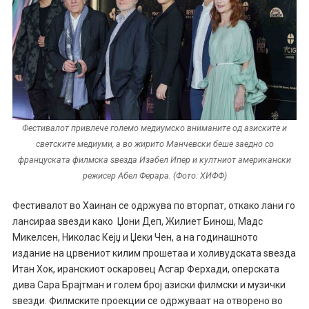
Фестивалот привлече големо медиумско вниманите од азиските и
светските медиуми, а во жирито Манчевски беше заедно со
француската филмска ѕвезда Изабел Ипер и култниот американски
режисер Абел Ферара. (Фото: ХИФФ)
Фестивалот во Хаинан се одржува по вторпат, откако лани го
лансираа ѕвезди како Џони Деп, Жилиет Бинош, Мадс
Микелсен, Николас Кејџ и Џеки Чен, а на годинашното
издание на црвениот килим прошетаа и холивудската ѕвезда
Итан Хок, иранскиот оскаровец Асгар Ферхади, оперската
дива Сара Брајтман и голем број азиски филмски и музички
ѕвезди. Филмските проекции се одржуваат на отворено во