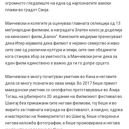
огромното гледалиште на една од најпознатите азиски
плажи во градот Санја.
Манчевски и колегите ја оценуваа главната селекција од 13
меѓународни филмови, а наградата Златен кокос ја доделија
на кинескиот филм „Балон“. Кинеските медиуми пренесуваат
дека Ипер изјавила дека филмот е нејзино семејство и иако
сите сме од различни култури и земји, сите сме обединети
кога станува збор за уметноста, а Манчевски рече дека за
еден филм единствено е важно да ти го допре срцето.
Манчевски е многу почитуван уметник во Кина и неговите
дела се многу познати во оваа земја. Во 2017 беше првиот
македонски уметник со сеопфатно претставување во Азија.
Тогаш, на јубилејното 20. издание на Филмскиот фестивал во
Шангај беа прикажани сите негови филмови, тој беше и во
жирито за главната награда на фестивалот, а наедно, одржа
и мастерклас на Универзитетот во Шангај, беше отворена и
негова изложба фотографии, а беше промовирана и негова