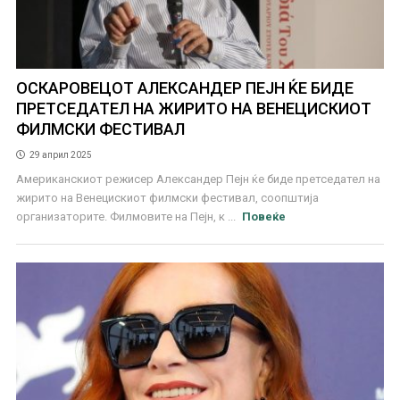
ОСКАРОВЕЦОТ АЛЕКСАНДЕР ПЕЈН ЌЕ БИДЕ
ПРЕТСЕДАТЕЛ НА ЖИРИТО НА ВЕНЕЦИСКИОТ
ФИЛМСКИ ФЕСТИВАЛ
29 април 2025
Американскиот режисер Александер Пејн ќе биде претседател на
жирито на Венецискиот филмски фестивал, соопштија
организаторите. Филмовите на Пејн, к ...
Повеќе