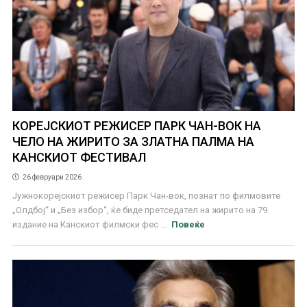
КОРЕЈСКИОТ РЕЖИСЕР ПАРК ЧАН-ВОК НА
ЧЕЛО НА ЖИРИТО ЗА ЗЛАТНА ПАЛМА НА
КАНСКИОТ ФЕСТИВАЛ
26 февруари 2026
Јужнокорeјскиот режисер Парк Чан-вок, познат по филмовите
„Олдбој“ и „Без избор“, ќе биде претседател на жирито на 79.
издание на Канскиот филмски фес ...
Повеќе