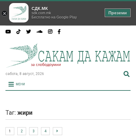
СДК.МК
Преземи
sdk.com.mk
Бесплатно на Google Play
сабота, 8 август, 2026
МЕНИ
Таг:
жири
1
2
3
4