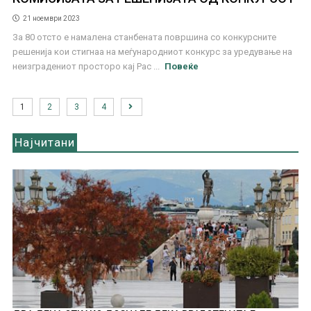
21 ноември 2023
За 80 отсто е намалена станбената површина со конкурсните
решенија кои стигнаа на меѓународниот конкурс за уредување на
неизградениот просторо кај Рас ...
Повеќе
1
2
3
4
Најчитани