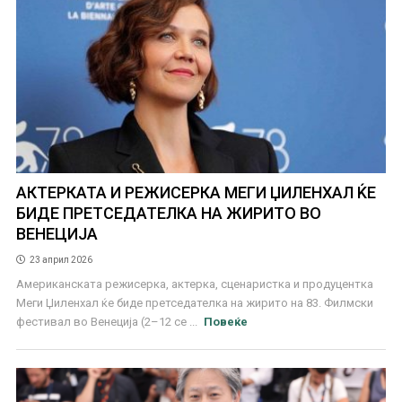
АКТЕРКАТА И РЕЖИСЕРКА МЕГИ ЏИЛЕНХАЛ ЌЕ
БИДЕ ПРЕТСЕДАТЕЛКА НА ЖИРИТО ВО
ВЕНЕЦИЈА
23 април 2026
Американската режисерка, актерка, сценаристка и продуцентка
Меги Џиленхал ќе биде претседателка на жирито на 83. Филмски
фестивал во Венеција (2–12 се ...
Повеќе