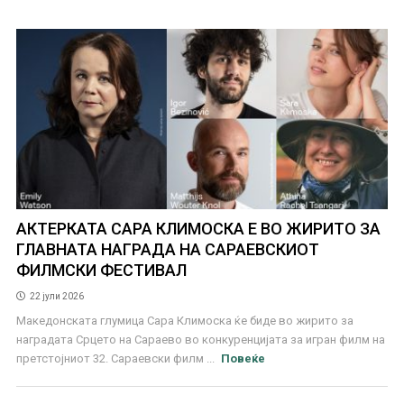
АКТЕРКАТА САРА КЛИМОСКА Е ВО ЖИРИТО ЗА
ГЛАВНАТА НАГРАДА НА САРАЕВСКИОТ
ФИЛМСКИ ФЕСТИВАЛ
22 јули 2026
Македонската глумица Сара Климоска ќе биде во жирито за
наградата Срцето на Сараево во конкуренцијата за игран филм на
претстојниот 32. Сараевски филм ...
Повеќе