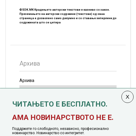
©SDK.MK Крадењето авторски текстови е казниво со закон.
Преземањето на авторски содржини (текстови) од оваа
страница е дозволено само делумно и со ставање хиперлинк до
содржината што се цитира
Архива
Архива
ЧИТАЊЕТО Е БЕСПЛАТНО.
Колумната
САКАМ ДА КАЖАМ
излегува од 12
АМА НОВИНАРСТВОТО НЕ Е.
јануари, 1991 година
Поддржете го слободното, независно, професионално
новинарство. Новинарство со интегритет.