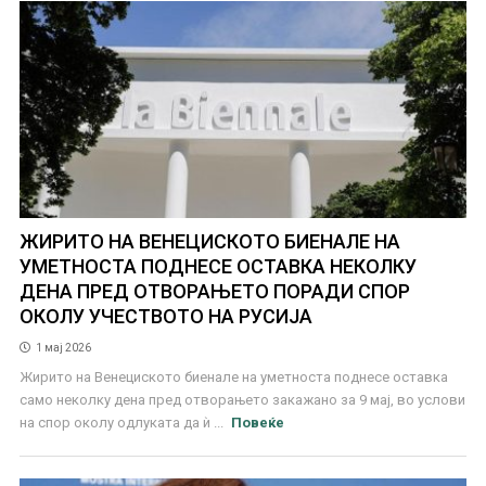
ЖИРИТО НА ВЕНЕЦИСКОТО БИЕНАЛЕ НА
УМЕТНОСТА ПОДНЕСЕ ОСТАВКА НЕКОЛКУ
ДЕНА ПРЕД ОТВОРАЊЕТО ПОРАДИ СПОР
ОКОЛУ УЧЕСТВОТО НА РУСИЈА
1 мај 2026
Жирито на Венециското биенале на уметноста поднесе оставка
само неколку дена пред отворањето закажано за 9 мај, во услови
на спор околу одлуката да ѝ ...
Повеќе