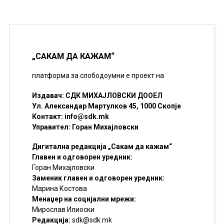
„САКАМ ДА КАЖАМ“
платформа за слободоумни е проект на
Издавач: СДК МИХАЈЛОВСКИ ДООЕЛ
Ул. Александар Мартулков 45, 1000 Скопје
Контакт:
info@sdk.mk
Управител: Горан Михајловски
Дигитална редакција „Сакам да кажам“
Главен и одговорен уредник:
Горан Михајловски
Заменик главен и одговорен уредник:
Марина Костова
Менаџер на социјални мрежи:
Мирослав Илиоски
Редакцијa:
sdk@sdk.mk