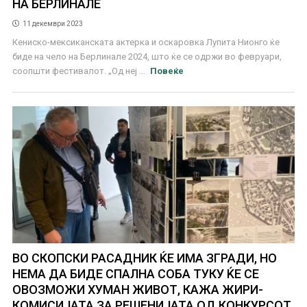
НА БЕРЛИНАЛЕ
11 декември 2023
Кениско-мексиканската актерка и оскаровка Лупита Нионго ќе
биде на чело на Берлинале 2024, што ќе се одржи во февруари,
соопшти фестивалот. „Од неј ...
Повеќе
ВО СКОПСКИ РАСАДНИК ЌЕ ИМА ЗГРАДИ, НО
НЕМА ДА БИДЕ СПАЛНА СОБА ТУКУ ЌЕ СЕ
ОВОЗМОЖИ ХУМАН ЖИВОТ, КАЖА ЖИРИ-
КОМИСИЈАТА ЗА РЕШЕНИЈАТА ОД КОНКУРСОТ