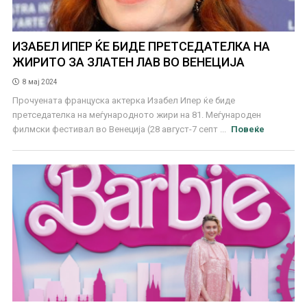
ИЗАБЕЛ ИПЕР ЌЕ БИДЕ ПРЕТСЕДАТЕЛКА НА
ЖИРИТО ЗА ЗЛАТЕН ЛАВ ВО ВЕНЕЦИЈА
8 мај 2024
Прочуената француска актерка Изабел Ипер ќе биде
претседателка на меѓународното жири на 81. Меѓународен
филмски фестивал во Венеција (28 август-7 септ ...
Повеќе