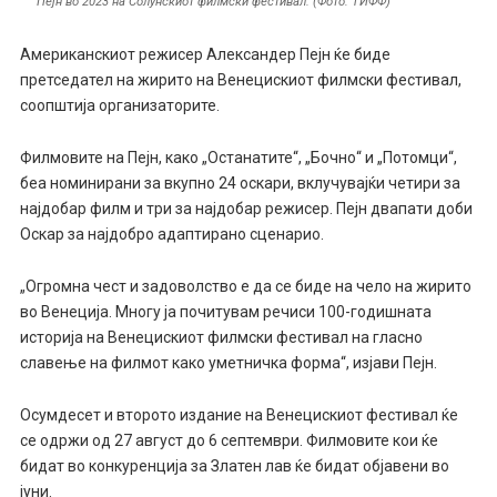
Пејн во 2023 на Солунскиот филмски фестивал. (Фото: ТИФФ)
Американскиот режисер Александер Пејн ќе биде
претседател на жирито на Венецискиот филмски фестивал,
соопштија организаторите.
Филмовите на Пејн, како „Останатите“, „Бочно“ и „Потомци“,
беа номинирани за вкупно 24 оскари, вклучувајќи четири за
најдобар филм и три за најдобар режисер. Пејн двапати доби
Оскар за најдобро адаптирано сценарио.
„Огромна чест и задоволство е да се биде на чело на жирито
во Венеција. Многу ја почитувам речиси 100-годишната
историја на Венецискиот филмски фестивал на гласно
славење на филмот како уметничка форма“, изјави Пејн.
Осумдесет и второто издание на Венецискиот фестивал ќе
се одржи од 27 август до 6 септември. Филмовите кои ќе
бидат во конкуренција за Златен лав ќе бидат објавени во
јуни.