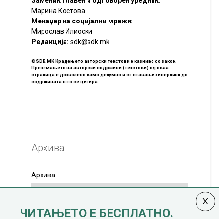
Заменик главен и одговорен уредник:
Марина Костова
Менаџер на социјални мрежи:
Мирослав Илиоски
Редакцијa:
sdk@sdk.mk
©SDK.MK Крадењето авторски текстови е казниво со закон.
Преземањето на авторски содржини (текстови) од оваа
страница е дозволено само делумно и со ставање хиперлинк до
содржината што се цитира
Архива
Архива
ЧИТАЊЕТО Е БЕСПЛАТНО.