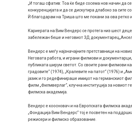
„И тогаш сфатив: Тоа ќе биде сосема нов начин да с
конкуренцијата и да се дискутира длабоко за сите 
Ѝ благодарам на Триша што ме покани за ова ретко и
Кариерата на Вим Вендерс се протега низ шест деце
забележан беше и неговиот 3Д документарец„Ансел
Вендерс е меѓу најзначајните претставници на новио
Неговата работа, и играни филмови и документарци
публиката ширум светот. Со своите рани филмови как
градовите“ (1974), „Кралевите на патот“ (1976) и „А
јазик и го редефинираше имиџот на германскиот филм
филм „Филмверлаг“, клучна институција за новиот г
филмска академија.
Вендерс е коосновач и на Европската филмска акаде
„Фондација Вим Вендерс“ тој е посветен на поддршк
режисери и филмско образование.