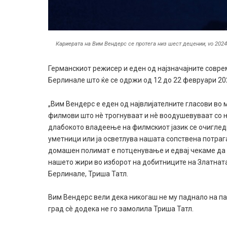
Кариерата на Вим Вендерс се протега низ шест децении, vo 2024
Германскиот режисер и еден од најзначајните совре
Берлинале што ќе се одржи од 12 до 22 февруари 20
„Вим Вендерс е еден од највлијателните гласови во
филмови што нè трогнуваат и нè воодушевуваат со 
длабокото владеење на филмскиот јазик се очигледн
уметници или ја осветлува нашата сопствена потрага 
домашен полимат е потценување и едвај чекаме да 
нашето жири во изборот на добитниците на Златната
Берлинале, Триша Татл.
Вим Вендерс вели дека никогаш не му паднало на п
град сè додека не го замолила Триша Татл.