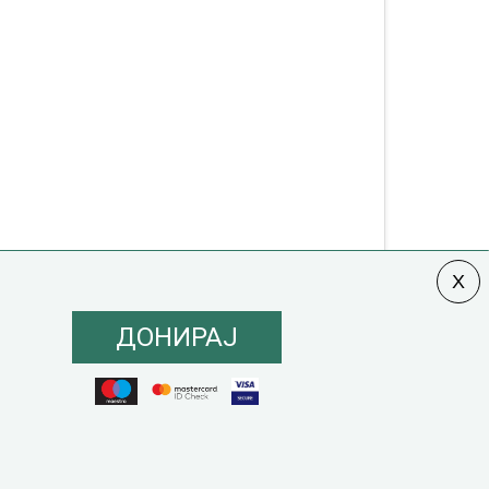
ДОНИРАЈ
олитика на инклузија
|
Кодекс на однесување