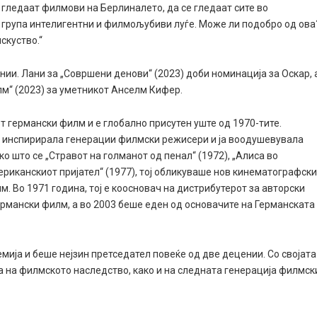
е гледаат филмови на Берлиналето, да се гледаат сите во
со група интелигентни и филмољубиви луѓе. Може ли подобро од ова
скуство.“
нии. Лани за „Совршени денови“ (2023) доби номинација за Оскар, 
м“ (2023) за уметникот Анселм Кифер.
т германски филм и е глобално присутен уште од 1970-тите.
, инспирирала генерации филмски режисери и ја воодушевувала
о што се „Стравот на голманот од пенал“ (1972), „Алиса во
мериканскиот пријател“ (1977), тој обликуваше нов кинематографск
. Во 1971 година, тој е коосновач на дистрибутерот за авторски
ермански филм, а во 2003 беше еден од основачите на Германската
мија и беше нејзин претседател повеќе од две децении. Со својата
а на филмското наследство, како и на следната генерација филмск