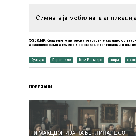
Симнете ја мобилната апликациј
©SDK.MK Крадењето авторски текстови е казниво со закон
дозволено само делумно и со ставање хиперлинк до содрж
Култура
Берлинале
Вим Вендерс
жири
фест
ПОВРЗАНИ
И МАКЕДОНИЈА НА БЕРЛИНАЛЕ СО