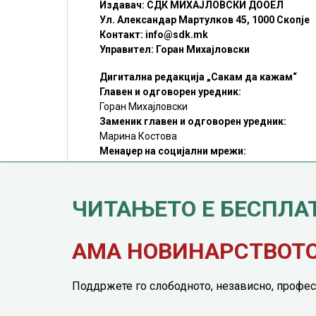
Издавач: СДК МИХАЈЛОВСКИ ДООЕЛ
Ул. Александар Мартулков 45, 1000 Скопје
Контакт:
info@sdk.mk
Управител: Горан Михајловски
Дигитална редакција „Сакам да кажам“
Главен и одговорен уредник:
Горан Михајловски
Заменик главен и одговорен уредник:
Марина Костова
Менаџер на социјални мрежи:
Мирослав Илиоски
Редакцијa:
sdk@sdk.mk
ЧИТАЊЕТО Е БЕСПЛА
©SDK.MK Крадењето авторски текстови е казниво со закон.
Преземањето на авторски содржини (текстови) од оваа
страница е дозволено само делумно и со ставање хиперлинк
до содржината што се цитира
АМА НОВИНАРСТВОТО 
Поддржете го слободното, независно, профес
© 2016 - 2026 Сакам Да Кажам. Сите права задржани |
Марк