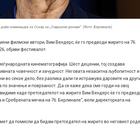
 доbи номинација за Оскар за „Совршени денови“. (Фото: Берлинале)
мени филмски автори, Вим Вендерс, ќе го предводи жирито на 76.
26, објави фестивалот.
 меѓународната кинематографија. Шест децении, тој создава
нивната човечност и зачудност. Неговата незаситна љубопитност и
и во секое дело, без разлика дали ги истражува даровите на друг
по значење и поврзаност. Да се ​​каже дека сме горди на овој
видиме каде претседателот на жирито Вим Вендерс ќе го предвод
 и Сребрената мечка на 76. Берлинале“, вели директорката на
амет да помисли да бидам претседател на жирито во неговиот род