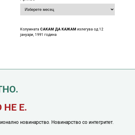
Колумната
САКАМ ДА КАЖАМ
излегува од 12
јануари, 1991 година
ТНО.
НЕ Е.
ионално новинарство. Новинарство со интегритет.
етинг понуда
|
Понуда за политичко рекламирање
|
Политика на приватност
|
П