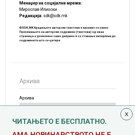
Менаџер на социјални мрежи:
Мирослав Илиоски
Редакцијa:
sdk@sdk.mk
©SDK.MK Крадењето авторски текстови е казниво со закон.
Преземањето на авторски содржини (текстови) од оваа
страница е дозволено само делумно и со ставање хиперлинк до
содржината што се цитира
Архива
Архива
ЧИТАЊЕТО Е БЕСПЛАТНО.
Колумната
САКАМ ДА КАЖАМ
излегува од 12
АМА НОВИНАРСТВОТО НЕ Е.
јануари, 1991 година