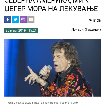
СЕВЕРНА АМЕРИКА, МИК
ЏЕГЕР МОРА НА ЛЕКУВАЊЕ
5126
Лондон, (Гардијан)
30 март 2019 - 15:21
Мик Џегер не даде детали за својата состојба (Фото: АП)