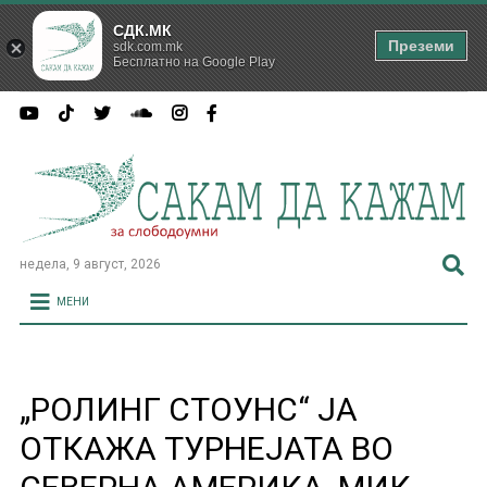
СДК.МК
Преземи
sdk.com.mk
Бесплатно на Google Play
недела, 9 август, 2026
МЕНИ
„РОЛИНГ СТОУНС“ ЈА
ОТКАЖА ТУРНЕЈАТА ВО