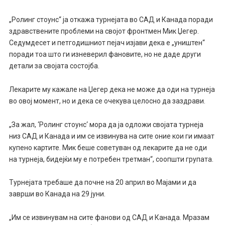
„Ролинг стоунс“ ја откажа турнејата во САД и Канада поради
здравствените проблеми на својот фронтмен Мик Џегер.
Седумдесет и петгодишниот пејач изјави дека е „уништен“
поради тоа што ги изневерил фановите, но не даде други
детали за својата состојба.
Лекарите му кажале на Џегер дека не може да оди на турнеја
во овој момент, но и дека се очекува целосно да заздрави.
„За жал, ‘Ролинг стоунс‘ мора да ја одложи својата турнеја
низ САД и Канада и им се извинува на сите оние кои ги имаат
купено картите. Мик беше советуван од лекарите да не оди
на турнеја, бидејќи му е потребен третман“, соопшти групата.
Турнејата требаше да почне на 20 април во Мајами и да
заврши во Канада на 29 јуни.
„Им се извинувам на сите фанови од САД и Канада. Мразам