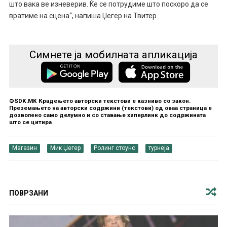
што вака ве изневерив. Ќе се потрудиме што поскоро да се
вратиме на сцена“, напиша Џегер на Твитер.
Симнете ја мобилната апликација
©SDK.MK Крадењето авторски текстови е казниво со закон.
Преземањето на авторски содржини (текстови) од оваа страница е
дозволено само делумно и со ставање хиперлинк до содржината
што се цитира
Магазин
Мик Џегер
Ролинг стоунс
турнеја
ПОВРЗАНИ