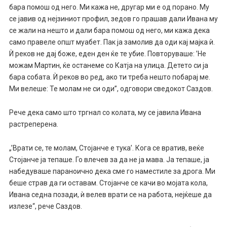
бара помош од него. Ми кажа не, другар ми е од порано. Му
се јавив од нејзиниот профил, зедов го прашав дали Ивана му
се жали на нешто и дали бара помош од него, ми кажа дека
само правеле општ муабет. Пак ја замолив да оди кај мајка ѝ.
Ѝ реков не дај боже, еден ден ќе те убие. Повторуваше: ’Не
можам Мартин, ќе останеме со Катја на улица. Детето си ја
бара собата. Ѝ реков во ред, ако ти треба нешто побарај ме.
Ми велеше: Те молам не си оди”, одговори сведокот Саздов.
Рече дека само што тргнал со колата, му се јавила Ивана
растреперена.
„’Врати се, те молам, Стојанче е тука’. Кога се вратив, веќе
Стојанче ја тепаше. Го влечев за да не ја мава. Ја тепаше, ја
набедуваше параноично дека сме го наместиле за дрога. Ми
беше страв да ги оставам. Стојанче се качи во мојата кола,
Ивана седна позади, ѝ велев врати се на работа, нејќеше да
излезе“, рече Саздов.