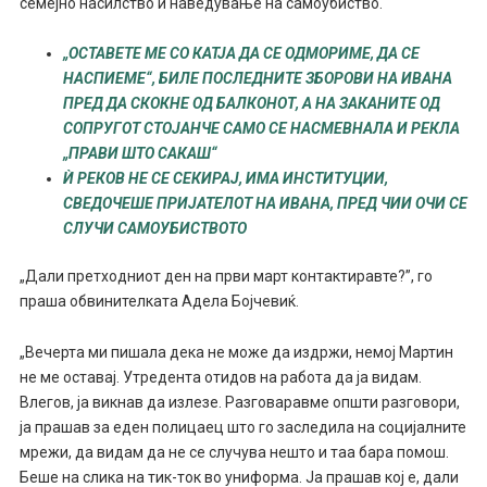
семејно насилство и наведување на самоубиство.
„ОСТАВЕТЕ МЕ СО КАТЈА ДА СЕ ОДМОРИМЕ, ДА СЕ
НАСПИЕМЕ“, БИЛЕ ПОСЛЕДНИТЕ ЗБОРОВИ НА ИВАНА
ПРЕД ДА СКОКНЕ ОД БАЛКОНОТ, А НА ЗАКАНИТЕ ОД
СОПРУГОТ СТОЈАНЧЕ САМО СЕ НАСМЕВНАЛА И РЕКЛА
„ПРАВИ ШТО САКАШ“
Ѝ РЕКОВ НЕ СЕ СЕКИРАЈ, ИМА ИНСТИТУЦИИ,
СВЕДОЧЕШЕ ПРИЈАТЕЛОТ НА ИВАНА, ПРЕД ЧИИ ОЧИ СЕ
СЛУЧИ САМОУБИСТВОТО
„Дали претходниот ден на први март контактиравте?”, го
праша обвинителката Адела Бојчевиќ.
„Вечерта ми пишала дека не може да издржи, немој Mартин
не ме оставај. Утредента отидов на работа да ја видам.
Влегов, ја викнав да излезе. Разговаравме општи разговори,
ја прашав за еден полицаец што го заследила на социјалните
мрежи, да видам да не се случува нешто и таа бара помош.
Беше на слика на тик-ток во униформа. Ја прашав кој е, дали