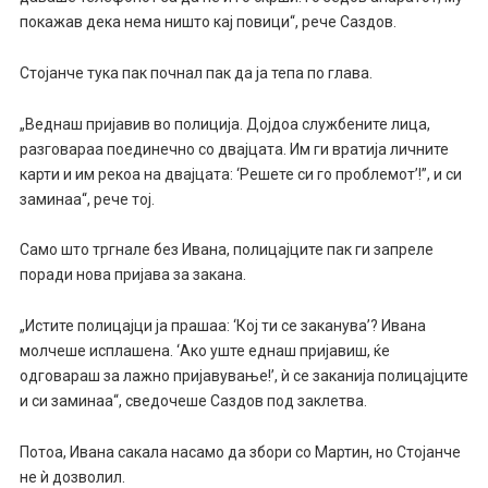
покажав дека нема ништо кај повици“, рече Саздов.
Стојанче тука пак почнал пак да ја тепа по глава.
„Веднаш пријавив во полиција. Дојдоа службените лица,
разговараа поединечно со двајцата. Им ги вратија личните
карти и им рекоа на двајцата: ‘Решете си го проблемот’!”, и си
заминаа“, рече тој.
Само што тргнале без Ивана, полицајците пак ги запреле
поради нова пријава за закана.
„Истите полицајци ја прашаа: ‘Кој ти се заканува’? Ивана
молчеше исплашена. ‘Ако уште еднаш пријавиш, ќе
одговараш за лажно пријавување!’, ѝ се заканија полицајците
и си заминаа“, сведочеше Саздов под заклетва.
Потоа, Ивана сакала насамо да збори со Мартин, но Стојанче
не ѝ дозволил.