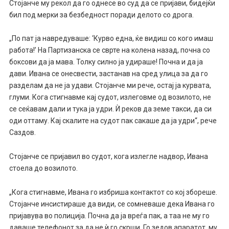
Стојанче му рекол да го однесе во суд да се пријави, бидејќи
бил под мерки за безбедност поради делото со дрога.
„По пат ја навредуваше: ‘Курво една, ќе видиш со кого имаш
работа!’ На Партизанска се сврте на колена назад, почна со
боксови да ја мава. Толку силно ја удираше! Почна и да ја
дави. Ивана се онесвести, застанав на сред улица за да го
разделам да не ја удави. Стојанче ми рече, остај ја курвата,
глуми. Кога стигнавме кај судот, излеговме од возилото, не
се сеќавам дали и тука ја удри. Ѝ реков да земе такси, да си
оди оттаму. Кај скалите на судот пак сакаше да ја удри“, рече
Саздов.
Стојанче се пријавил во судот, кога излегле надвор, Ивана
стоела до возилото.
„Кога стигнавме, Ивана го избриша контактот со кој збореше.
Стојанче инсистираше да види, се сомневаше дека Ивана го
пријавува во полиција. Почна да ја вреѓа пак, а таа не му го
даваше телефонот за да не ѝ го скрши. Го зедов апаратот, му