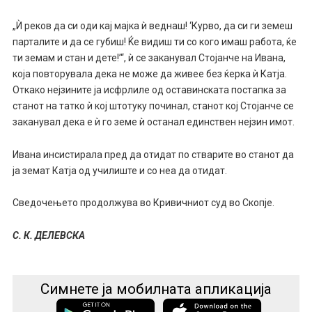
„Ѝ реков да си оди кај мајка ѝ веднаш! ‘Курво, да си ги земеш
парталите и да се губиш! Ќе видиш ти со кого имаш работа, ќе
ти земам и стан и дете!’“, ѝ се заканувал Стојанче на Ивана,
која повторувала дека не може да живее без ќерка ѝ Катја.
Откако нејзините ја исфрлиле од оставинската постапка за
станот на татко ѝ кој штотуку починал, станот кој Стојанче се
заканувал дека е ѝ го земе ѝ останал единствен нејзин имот.
Ивана инсистирала пред да отидат по стварите во станот да
ја земат Катја од училиште и со неа да отидат.
Сведочењето продолжува во Кривичниот суд во Скопје.
С. К. ДЕЛЕВСКА
Симнете ја мобилната апликација