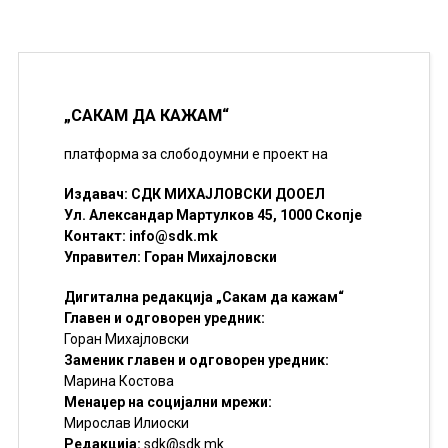
„САКАМ ДА КАЖАМ“
платформа за слободоумни е проект на
Издавач: СДК МИХАЈЛОВСКИ ДООЕЛ
Ул. Александар Мартулков 45, 1000 Скопје
Контакт:
info@sdk.mk
Управител: Горан Михајловски
Дигитална редакција „Сакам да кажам“
Главен и одговорен уредник:
Горан Михајловски
Заменик главен и одговорен уредник:
Марина Костова
Менаџер на социјални мрежи:
Мирослав Илиоски
Редакцијa:
sdk@sdk.mk