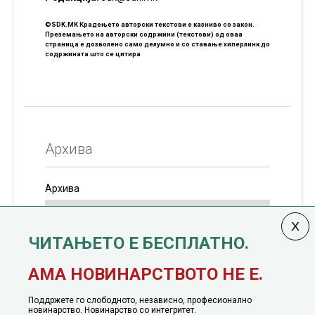
©SDK.MK Крадењето авторски текстови е казниво со закон.
Преземањето на авторски содржини (текстови) од оваа
страница е дозволено само делумно и со ставање хиперлинк до
содржината што се цитира
Архива
Архива
ЧИТАЊЕТО Е БЕСПЛАТНО.
Колумната
САКАМ ДА КАЖАМ
излегува од 12
АМА НОВИНАРСТВОТО НЕ Е.
јануари, 1991 година
Поддржете го слободното, независно, професионално
новинарство. Новинарство со интегритет.