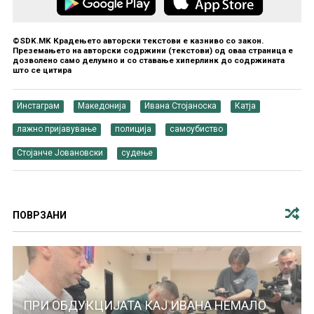
©SDK.MK Крадењето авторски текстови е казниво со закон.
Преземањето на авторски содржини (текстови) од оваа страница е
дозволено само делумно и со ставање хиперлинк до содржината
што се цитира
Инстаграм
Македонија
Ивана Стојаноска
Катја
лажно пријавување
полиција
самоубиство
Стојанче Јовановски
судење
ПОВРЗАНИ
ПРИ ОБДУКЦИЈАТА КАЈ ИВАНА НЕМАЛО