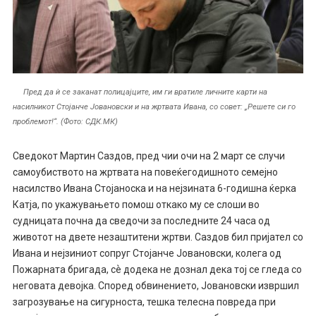
Пред да ѝ се заканат полицајците, им ги вратиле личните карти на
насилникот Стојанче Јовановски и на жртвата Ивана, со совет: „Решете си го
проблемот!“. (Фото: СДК.МК)
Сведокот Мартин Саздов, пред чии очи на 2 март се случи
самоубиството на жртвата на повеќегодишното семејно
насилство Ивана Стојаноска и на нејзината 6-годишна ќерка
Катја, по укажувањето помош откако му се слоши во
судницата почна да сведочи за последните 24 часа од
животот на двете незаштитени жртви. Саздов бил пријател со
Ивана и нејзиниот сопруг Стојанче Јовановски, колега од
Пожарната бригада, сѐ додека не дознал дека тој се гледа со
неговата девојка. Според обвинението, Јовановски извршил
загрозување на сигурноста, тешка телесна повреда при