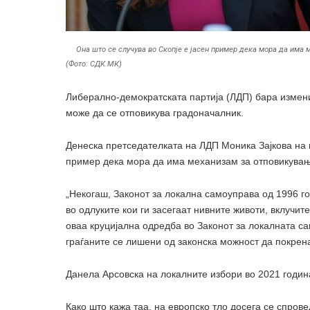
Она што се случува во Скопје е јасен пример дека мора да има
(Фото: СДК.МК)
Либерално-демократската партија (ЛДП) бара измен
може да се отповикува градоначалник.
Денеска претседателката на ЛДП Моника Зајкова на п
пример дека мора да има механизам за отповикувањ
„
Некогаш, Законот за локална самоуправа од 1996 го
во одлуките кои ги засегаат нивните животи, вклучи
оваа круцијална одредба во Законот за локалната с
граѓаните се лишени од законска можност да покрена
Данела Арсовска на локалните избори во 2021 год
Како што кажа таа, на европско тло досега се спров