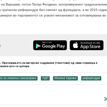
 на Варшава, потоа Петер Фелдман, контроверзниот градоначални
 граѓански референдум бил сменет од функцијата, а во 2015 годи
Камерон во парламентот се усвоил механизмот за отповикување во
а
. Преземањето на авторски содржини (текстови) од оваа страница е
ината што се цитира
он за локална самоуправа
ЛДП
Моника Зајкова
референдум