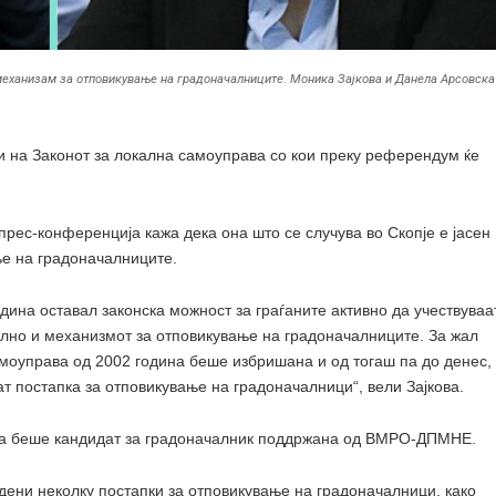
 механизам за отповикување на градоначалниците. Моника Зајкова и Данела Арсовска
и на Законот за локална самоуправа со кои преку референдум ќе
рес-конференција кажа дека она што се случува во Скопје е јасен
е на градоначалниците.
дина оставал законска можност за граѓаните активно да учествуваа
телно и механизмот за отповикување на градоначалниците. За жал
амоуправа од 2002 година беше избришана и од тогаш па до денес,
т постапка за отповикување на градоначалници“, вели Зајкова.
ина беше кандидат за градоначалник поддржана од ВМРО-ДПМНЕ.
едени неколку постапки за отповикување на градоначалници, како