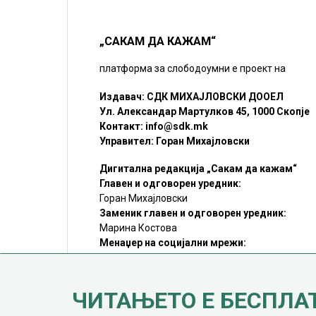
„САКАМ ДА КАЖАМ“
платформа за слободоумни е проект на
Издавач: СДК МИХАЈЛОВСКИ ДООЕЛ
Ул. Александар Мартулков 45, 1000 Скопје
Контакт:
info@sdk.mk
Управител: Горан Михајловски
Дигитална редакција „Сакам да кажам“
Главен и одговорен уредник:
Горан Михајловски
Заменик главен и одговорен уредник:
Марина Костова
Менаџер на социјални мрежи:
Мирослав Илиоски
Редакцијa:
sdk@sdk.mk
ЧИТАЊЕТО Е БЕСПЛА
©SDK.MK Крадењето авторски текстови е казниво со закон.
Преземањето на авторски содржини (текстови) од оваа