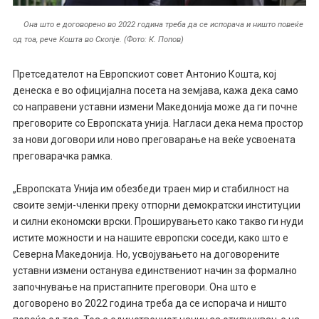
Она што е договорено во 2022 година треба да се испорача и ништо повеќе
од тоа, рече Кошта во Скопје. (Фото: К. Попов)
Претседателот на Европскиот совет Антонио Кошта, кој
денеска е во официјална посета на земјава, кажа дека само
со направени уставни измени Македонија може да ги почне
преговорите со Европската унија. Нагласи дека нема простор
за нови договори или ново преговарање на веќе усвоената
преговарачка рамка.
„Европската Унија им обезбеди траен мир и стабилност на
своите земји-членки преку отпорни демократски институции
и силни економски врски. Проширувањето како такво ги нуди
истите можности и на нашите европски соседи, како што е
Северна Македонија. Но, усвојувањето на договорените
уставни измени останува единствениот начин за формално
започнување на пристапните преговори. Она што е
договорено во 2022 година треба да се испорача и ништо