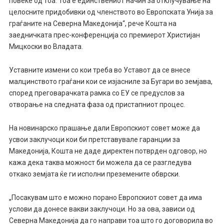
повеќе од тоа. Тоа е единствениот начин за отклучување на
целосните придобивки од членството во Европската Унија за
граѓаните на Северна Македонија“, рече Кошта на
заедничката прес-конференција со премиерот Христијан
Мицкоски во Владата.
Уставните измени со кои треба во Уставот да се внесе
малцинството граѓани кои се изјасниле за Бугари во земјава,
според преговарачката рамка со ЕУ се предуслов за
отворање на следната фаза од пристапниот процес.
На новинарско прашање дали Европскиот совет може да
усвои заклучоци кои би претставувале гаранции за
Македонија, Кошта не даде директен потврден одговор, но
кажа дека таква можност би можела да се разгледува
откако земјата ќе ги исполни преземените обврски.
„Посакувам што е можно порано Европскиот совет да има
услови да донесе вакви заклучоци. Но за ова, зависи од
Северна Македонија да го направи тоа што го договорила во