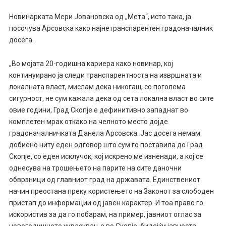
Новинарката Мери Јовановска од „Мета“, исто така, ја
посочува Арсовска како најнетранспарентен градоначалник
досега.
„Во мојата 20-годишна кариера како новинар, кој
континуирано ја следи транспарентноста на извршната и
локалната власт, мислам дека никогаш, со поголема
сигурност, не сум кажала дека од сета локална власт во сите
овие години, Град Скопје е дефинитивно западнат во
комплетен мрак откако на челното место дојде
градоначалничката Данела Арсовска. Јас досега немам
добиено ниту еден одговор што сум го поставила до Град
Скопје, со еден исклучок, кој искрено ме изненади, а кој се
однесува на трошењето на парите на сите даночни
обврзници од главниот град на државата. Единствениот
начин преостана преку користењето на Законот за слободен
пристап до информации од јавен карактер. И тоа право го
искористив за да го побарам, на пример, јавниот оглас за
новогодишното украсување во Скопје, бидејќи јавноста