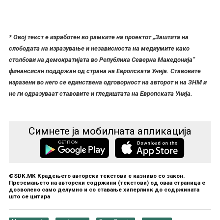
*
Овој текст е изработен во рамките на проектот „Заштита на
слободата на изразување и независноста на медиумите како
столбови на демократијата во Република Северна Македонија“
финансиски поддржан од страна на Европската Унија. Ставовите
изразени во него се единствена одговорност на авторот и на ЗНМ и
не ги одразуваат ставовите и гледиштата на Европската Унија.
Симнете ја мобилната апликација
©SDK.MK Крадењето авторски текстови е казниво со закон.
Преземањето на авторски содржини (текстови) од оваа страница е
дозволено само делумно и со ставање хиперлинк до содржината
што се цитира