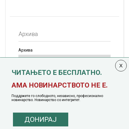
Архива
Архива
ЧИТАЊЕТО Е БЕСПЛАТНО.
Колумната
САКАМ ДА КАЖАМ
излегува од 12
АМА НОВИНАРСТВОТО НЕ Е.
јануари, 1991 година
Поддржете го слободното, независно, професионално
новинарство. Новинарство со интегритет.
ДОНИРАЈ