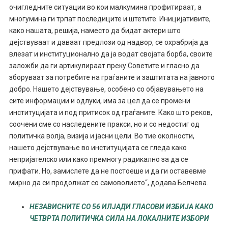
очигледните ситуации во кои малкумина профитираат, а
многумина ги трпат последиците и штетите. Иницијативите,
како нашата, решија, наместо да бидат актери што
дејствуваат и даваат предлози од надвор, се охрабрија да
влезат и институционално да ја водат својата борба, своите
заложби да ги артикулираат преку Советите и гласно да
зборуваат за потребите на граѓаните и заштитата на јавното
добро. Нашето дејствување, особено со објавувањето на
сите информации и одлуки, има за цел да се промени
институцијата и под притисок од граѓаните. Како што реков,
соочени сме со наследените пракси, но и со недостиг од
политичка волја, визија и јасни цели. Во тие околности,
нашето дејствување во институцијата се гледа како
непријателско или како премногу радикално за да се
прифати. Но, замислете да не постоеше и да ги оставевме
мирно да си продолжат со самоволието“, додава Белчева.
НЕЗАВИСНИТЕ СО 56 ИЛЈАДИ ГЛАСОВИ ИЗБИЈА КАКО
ЧЕТВРТА ПОЛИТИЧКА СИЛА НА ЛОКАЛНИТЕ ИЗБОРИ