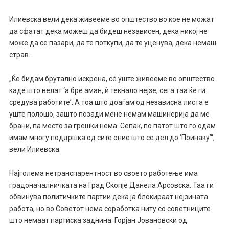
Илиевска вели дека живееме во општество во кое не можат
да сфатат дека можеш да бидеш независен, дека никој не
може да се пазари, да те поткупи, да те уценува, дека немаш
страв.
„Ќе бидам брутално искрена, сè уште живееме во општество
каде што велат ‘а бре аман, ѝ текнало нејзе, сега таа ќе ги
средува работите’. А тоа што доаѓам од независна листа е
уште полошо, зашто позади мене немам машинерија да ме
брани, па место за грешки нема. Сепак, по патот што го одам
имам многу поддршка од сите оние што се дел до ‘Поинаку’“,
вели Илиевска.
Најголема нетранспарентност во своето работење има
градоначалничката на Град Скопје Данела Арсовска. Таа ги
обвинува политичките партии дека ја блокираат нејзината
работа, но во Советот нема соработка ниту со советниците
што немаат партиска заднина. Горјан Јовановски од