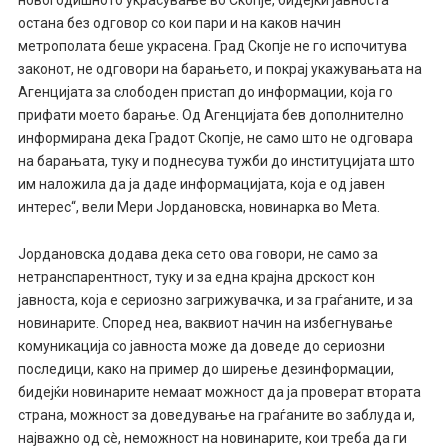
остана без одговор со кои пари и на каков начин
метрополата беше украсена. Град Скопје не го испочитува
законот, не одговори на барањето, и покрај укажувањата на
Агенцијата за слободен пристап до информации, која го
прифати моето барање. Од Агенцијата бев дополнително
информирана дека Градот Скопје, не само што не одговара
на барањата, туку и поднесува тужби до институцијата што
им наложила да ја даде информацијата, која е од јавен
интерес“, вели Мери Јордановска, новинарка во Мета.
Јордановска додава дека сето ова говори, не само за
нетранспарентност, туку и за една крајна дрскост кон
јавноста, која е сериозно загрижувачка, и за граѓаните, и за
новинарите. Според неа, ваквиот начин на избегнување
комуникација со јавноста може да доведе до сериозни
последици, како на пример до ширење дезинформации,
бидејќи новинарите немаат можност да ја проверат втората
страна, можност за доведување на граѓаните во заблуда и,
најважно од сè, неможност на новинарите, кои треба да ги