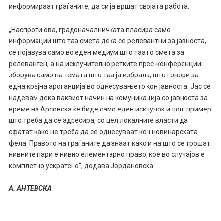
информираат граѓаните, да си ја вршат својата работа.
„Наспроти ова, градоначалничката пласира само
информации што таа смета дека се релевантни за јавноста,
се појавува само во еден медиум што таа го смета за
релевантен, а на исклучително ретките прес-конференции
зборува само на темата што таа ја избрала, што говори за
една крајна ароганција во однесувањето кон јавноста. Јас се
надевам дека ваквиот начин на комуникација со јавноста за
време на Арсовска ќе биде само еден исклучок и лош пример
што треба да се адресира, со цел локалните власти да
сфатат како не треба да се однесуваат кон новинарската
фела. Правото на граѓаните да знаат како и на што се трошат
нивните пари е нивно елементарно право, кое во случајов е
комплетно ускратено“, додава Јордановска.
А. АНТЕВСКА