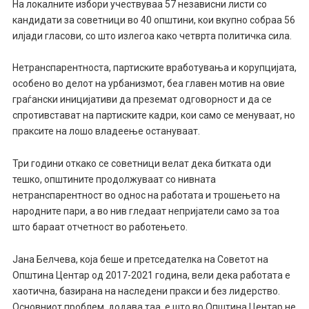
На локалните избори учествуваа 57 независни листи со
кандидати за советници во 40 општини, кои вкупно собраа 56
илјади гласови, со што излегоа како четврта политичка сила.
Нетранспарентноста, партиските вработувања и корупцијата,
особено во делот на урбанизмот, беа главен мотив на овие
граѓански иницијативи да преземат одговорност и да се
спротивстават на партиските кадри, кои само се менуваат, но
праксите на лошо владеење остануваат.
Три години откако се советници велат дека битката оди
тешко, општините продолжуваат со нивната
нетранспарентност во однос на работата и трошењето на
народните пари, а во нив гледаат непријатели само за тоа
што бараат отчетност во работењето.
Јана Белчева, која беше и претседателка на Советот на
Општина Центар од 2017-2021 година, вели дека работата е
хаотична, базирана на наследени пракси и без лидерство.
Основниот проблем, додава таа, е што во Oпштина Центар не