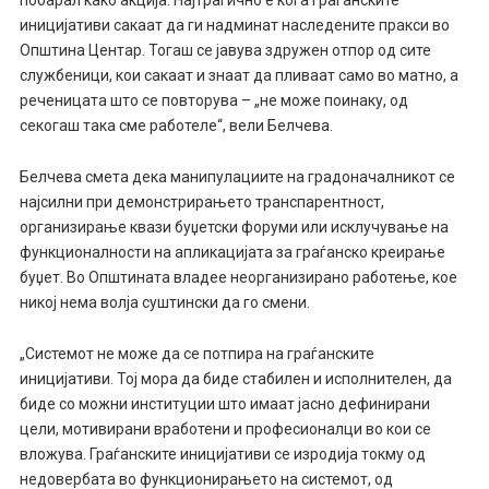
побарал како акција. Најтрагично е кога граѓанските
иницијативи сакаат да ги надминат наследените пракси во
Општина Центар. Тогаш се јавува здружен отпор од сите
службеници, кои сакаат и знаат да пливаат само во матно, а
реченицата што се повторува – „не може поинаку, од
секогаш така сме работеле“, вели Белчева.
Белчева смета дека манипулациите на градоначалникот се
најсилни при демонстрирањето транспарентност,
организирање квази буџетски форуми или исклучување на
функционалности на апликацијата за граѓанско креирање
буџет. Во Општината владее неорганизирано работење, кое
никој нема волја суштински да го смени.
„Системот не може да се потпира на граѓанските
иницијативи. Тој мора да биде стабилен и исполнителен, да
биде со можни институции што имаат јасно дефинирани
цели, мотивирани вработени и професионалци во кои се
вложува. Граѓанските иницијативи се изродија токму од
недовербата во функционирањето на системот, од