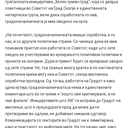
граѓанската иницијатива „Зелен хуман град“, која со двајца
советници во Советот на Град Скопје е единствената
непартиска група, вели дека соработката со нив,
градоначалничката ја има сведено на нула.
„На почетокот, градоначалничката имаше соработка, и со
нас, и со другите политички страни. Се чинеше дека ќе има
поинаков пристап кон работата со Советот, каде што сите
заедно ќе учествуваме во креирањето позитивни политики и
проекти за скопјани. Дури и првиот буџет се креираше заедно
од сите страни. Но, тоа траеше многу кратко и по настанатата
политичка криза меѓу неа и Советот, секоја вистинска
соработка пропадна. Од тогаш, работата на Градот е како
црна кутија, градоначалничката ја нема и единствените
коментари што ќе ги чуеме е ‘зошто сме критикувале, а не
сме фалеле‘. Иницијативите што ЗХГ ги испраќа до Градот на
мислење, што е процедурата пред да може да ги
претвориме во одлуки, не добиваат никаков одговор.
Комуникацијата со секторите во Градот ни е лимитирана,
како и пристапот до информациите. На тој начин, ние, како