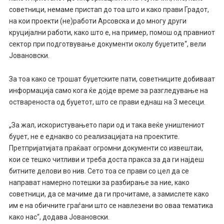
советници, немаме пристап до тоа што и како прави Градот,
на кои проекти (не)работи Арсовска и до многу други
круцијални работи, како што е, на пример, помош од правниот
сектор при подготвување документи околу буџетите“, вели
Јовановски.
За тоа како се трошат буџетските пати, советниците добиваат
информација само кога ќе дојде време за разгледување на
оствареноста од буџетот, што се прави еднаш на 3 месеци.
„За жал, искористувањето пари од и така веќе уништениот
буџет, не е еднакво со реализацијата на проектите.
Претпријатијата праќаат огромни документи со извештаи,
кои се тешко читливи и треба доста пракса за да ги најдеш
битните делови во нив. Сето тоа се прави со цел да се
направат намерно потешки за разбирање за ние, како
советници, да се мачиме да ги прочитаме, а замислете како
им е на обичните граѓани што се навлезени во оваа тематика
како нас“, додава Јовановски.