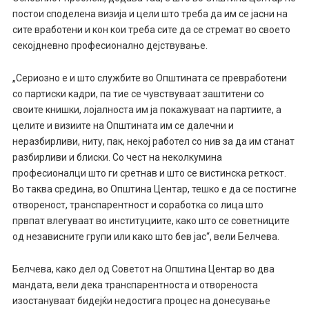
постои споделена визија и цели што треба да им се јасни на
сите вработени и кон кои треба сите да се стремат во своето
секојдневно професионално дејствување.
„Сериозно е и што службите во Општината се превработени
со партиски кадри, па тие се чувствуваат заштитени со
своите книшки, лојалноста им ја покажуваат на партиите, а
целите и визиите на Општината им се далечни и
неразбирливи, ниту, пак, некој работел со нив за да им станат
разбирливи и блиски. Со чест на неколкумина
професионалци што ги сретнав и што се вистинска реткост.
Во таква средина, во Општина Центар, тешко е да се постигне
отвореност, транспарентност и соработка со лица што
првпат влегуваат во институциите, како што се советниците
од независните групи или како што бев јас“, вели Белчева.
Белчева, како дел од Советот на Општина Центар во два
мандата, вели дека транспарентноста и отвореноста
изостануваат бидејќи недостига процес на донесување