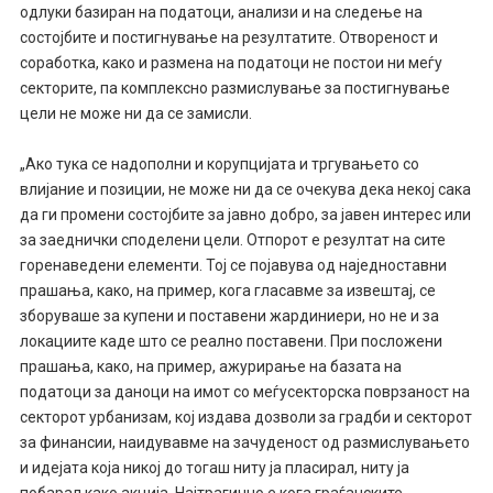
одлуки базиран на податоци, анализи и на следење на
состојбите и постигнување на резултатите. Отвореност и
соработка, како и размена на податоци не постои ни меѓу
секторите, па комплексно размислување за постигнување
цели не може ни да се замисли.
„Ако тука се надополни и корупцијата и тргувањето со
влијание и позиции, не може ни да се очекува дека некој сака
да ги промени состојбите за јавно добро, за јавен интерес или
за заеднички споделени цели. Отпорот е резултат на сите
горенаведени елементи. Тој се појавува од наједноставни
прашања, како, на пример, кога гласавме за извештај, се
зборуваше за купени и поставени жардиниери, но не и за
локациите каде што се реално поставени. При посложени
прашања, како, на пример, ажурирање на базата на
податоци за даноци на имот со меѓусекторска поврзаност на
секторот урбанизам, кој издава дозволи за градби и секторот
за финансии, наидувавме на зачуденост од размислувањето
и идејата која никој до тогаш ниту ја пласирал, ниту ја