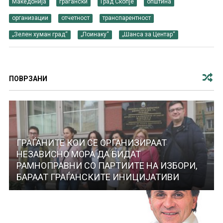
Македонија
граѓански
Град Скопје
општина
организации
отчетност
транспарентност
„Зелен хуман град“
„Поинаку“
„Шанса за Центар“
ПОВРЗАНИ
ГРАЃАНИТЕ КОИ СЕ ОРГАНИЗИРААТ
НЕЗАВИСНО МОРА ДА БИДАТ
РАМНОПРАВНИ СО ПАРТИИТЕ НА ИЗБОРИ,
БАРААТ ГРАЃАНСКИТЕ ИНИЦИЈАТИВИ