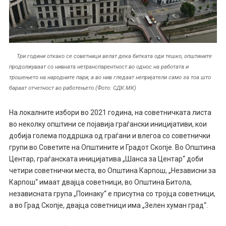
Три години откако се советници велат дека битката оди тешко, општините
продолжуваат со нивната нетранспарентност во однос на работата и
трошењето на народните пари, а во нив гледаат непријатели само за тоа што
бараат отчетност во работењето.(Фото: СДК.МК)
На локалните избори во 2021 година, на советничката листа
во неколку општини се појавија граѓански иницијативи, кои
добија голема поддршка од граѓани и влегоа со советнички
групи во Советите на Општините и Градот Скопје. Во Општина
Центар, граѓанската иницијатива „Шанса за Центар“ доби
четири советнички места, во Општина Карпош, „Независни за
Карпош“ имаат двајца советници, во Општина Битола,
независната група „Поинаку“ е присутна со тројца советници,
а во Град Скопје, двајца советници има „Зелен хуман град“.