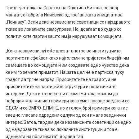
Претседателка на Советот на Општина Битола, во овој
мандат, е Габрила Илиевска од граѓанската иницијатива
„Поинаку“. Вели дека независните советници се најздравото
ткиво во локалните самоуправи. Но, доаѓаат во судир со
политичките партии зашто им ја нарушуваат комоцијата.
„Кога независни луѓе ќе влезат внатре во институциите,
партиите ги сфаќаат како најголеми непријатели бидејќи им
се мешате во комоцијата и им создавате едно чувство дека
ќе им го земете приматот. Нашата цел не е партиска, туку
градот да тргне напред. Приоритетите на градот, а не
приоритетите на партиските структури и политичките
интереси. Дека интересот ни е само Битола, можам да
набројам мал милион примери кога сме гласале заедно и со
СДСМ и со ВМРО-ДПМНЕ, но и голем број примери кога тие
заедно гласале одредени одлуки од кои имале заеднички
интерес. Затоа, тврдам дека независните советници се едно
од најздравите ткива во локалните институции и тоа е
иднината на политиката“, додава таа.