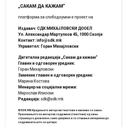
„САКАМ ДА КАЖАМ“
платформа за слободоумни е проект на
Издавач: СДК МИХАЈЛОВСКИ ДООЕЛ
Ул. Александар Мартулков 45, 1000 Скопје
Контакт:
info@sdk.mk
Управител: Горан Михајловски
Дигитална редакција „Сакам да кажам“
Главен и одговорен уредник:
Горан Михајловски
Заменик главен и одговорен уредник:
Марина Костова
Менаџер на социјални мрежи:
Мирослав Илиоски
Редакцијa:
sdk@sdk.mk
©SDK.MK Крадењето авторски текстови е казниво со закон.
Преземањето на авторски содржини (текстови) од оваа
страница е дозволено само делумно и со ставање хиперлинк до
содржината што се цитира