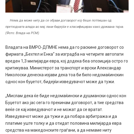
Нема да може ниту да се објави договорот кој беше потпишан од
претходната влада во мај лани бидејќи е класифициран како државна тајна.
(Фото: Влада на РСМ)
Владата на ВМРО-ДПМНЕ нема да го раскине договорот со
фирмата „Бехтел и Енка“ за изградба на четирите автопати
вреден 1,3 милијарди евра, кој додека беа опозиција остро го
критикуваа. Министерот за транспорт и врски Александар
Николоски денеска изјави дека тоа би било недомаќинскин
однос кон буџетот, бидејќи изведувачот може да тужи.
„Mислам дека ќе биде недомаќински и душмански однос кон
Буџетот ако јас сега го прекинам договорот, а тие средства
веќе се кај изведувачот и не можат да се вратат.
Изведувачот може да тужи и да побара арбитража и да
платиме уште толку и да отидат половина милијарда евра
средства на македонските граѓани, а да немаме ниту