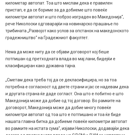
километар автопат. Тоа што мислам дека е правилен
пристап, е да се бориме за да добиеме што повеќе
километри автопат и што побрзо изграден во Македонија“,
рече Николоски одговарајќи на новинарско прашање по
трибината „Развојот како услов за опстанок на македонското
градежништво“ на Градежниот факултет.
Нема да може ниту да се објави договорот кој беше
потпишан од претходната влада во мај лани, бидејќи е
класифициран како државна тајна.
„Сметам дека треба тој да се декласифицира, но за тоа
потребна е согласност од двете страни и јас се надевам дека
и другата страна ќе даде согласт. Она што е побитно е што
Македонија може да добие од тој договор. Во рамките на
договорот, Македонија може да добие многу повеќе
километри автопат од тоа што е потпишано и тоа ќе биде
нашата главна битка да добиеме повеќе километри автопат
во рамките на истата сума“, изјави Николоски, додавајќи дека