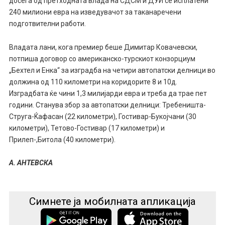
досега од претходната влада на СДСМ и ДУИ се исплатени
240 милиони евра на изведувачот за таканаречени
подготвителни работи.
Владата лани, кога премиер беше Димитар Ковачевски,
потпиша договор со американско-турскиот конзорциум
„Бехтел и Енка“ за изградба на четири автопатски делници во
должина од 110 километри на коридорите 8 и 10д.
Изградбата ќе чини 1,3 милијарди евра и треба да трае пет
години. Станува збор за автопатски делници: Требеништа-
Струга-Ќафасан (22 километри), Гостивар-Букојчани (30
километри), Тетово-Гостивар (17 километри) и
Прилеп-,Битола (40 километри).
А. АНТЕВСКА
Симнете ја мобилната апликација