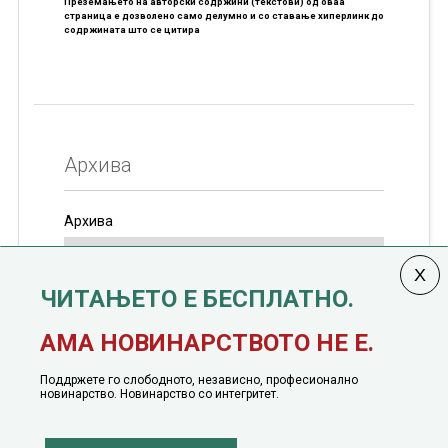
Преземањето на авторски содржини (текстови) од оваа
страница е дозволено само делумно и со ставање хиперлинк до
содржината што се цитира
Архива
Архива
ЧИТАЊЕТО Е БЕСПЛАТНО.
Колумната
САКАМ ДА КАЖАМ
излегува од 12
АМА НОВИНАРСТВОТО НЕ Е.
јануари, 1991 година
Поддржете го слободното, независно, професионално
новинарство. Новинарство со интегритет.