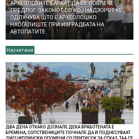
АРХЕОЛОЗИТЕ БАРААТ ДА СЕ ПОВЛЕЧЕ
ПРЕДЛОГ-ЗАКОНОТ СО КОЈ НАДЗОРОТ ЌЕ
ОДЛУЧУВА ШТО Е АРХЕОЛОШКО
НАОЃАЛИШТЕ ПРИ ИЗГРАДБАТА НА
АВТОПАТИТЕ
Најчитани
ДВА ДЕНА ОТКАКО ДОЗНАЛЕ ДЕКА ВРАБОТЕНАТА Е
БРЕМЕНА, СОПСТВЕНИЦИТЕ ПОЧНАЛЕ ДА Ѝ ПОДНЕСУВААТ
ДИСЦИПЛИНСКИ ОПОМЕНИ СО ПРИТИСОК ЗА ОТКАЗ, ТАА СЕ