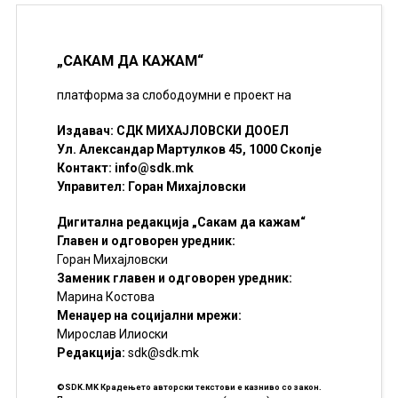
„САКАМ ДА КАЖАМ“
платформа за слободоумни е проект на
Издавач: СДК МИХАЈЛОВСКИ ДООЕЛ
Ул. Александар Мартулков 45, 1000 Скопје
Контакт:
info@sdk.mk
Управител: Горан Михајловски
Дигитална редакција „Сакам да кажам“
Главен и одговорен уредник:
Горан Михајловски
Заменик главен и одговорен уредник:
Марина Костова
Менаџер на социјални мрежи:
Мирослав Илиоски
Редакцијa:
sdk@sdk.mk
©SDK.MK Крадењето авторски текстови е казниво со закон.