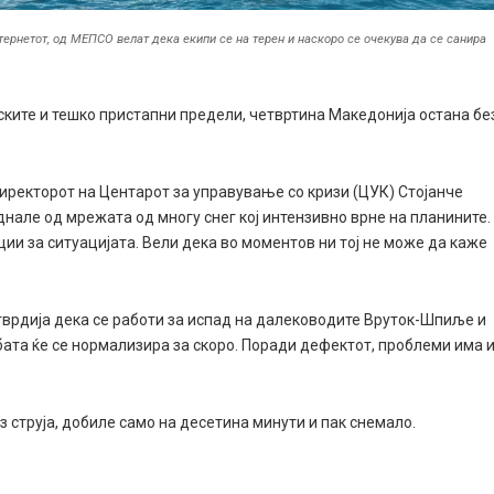
ернетот, од МЕПСО велат дека екипи се на терен и наскоро се очекува да се санира
ките и тешко пристапни предели, четвртина Македонија остана бе
ректорот на Центарот за управување со кризи (ЦУК) Стојанче
нале од мрежата од многу снег кој интензивно врне на планините.
и за ситуацијата. Вели дека во моментов ни тој не може да каже
врдија дека се работи за испад на далеководите Вруток-Шпиље и
јбата ќе се нормализира за скоро. Поради дефектот, проблеми има 
 струја, добиле само на десетина минути и пак снемало.