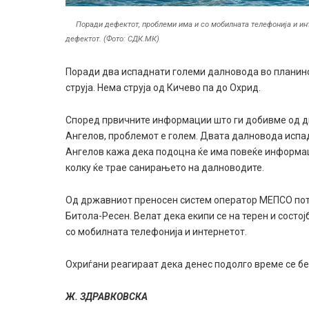
Поради дефектот, проблеми има и со мобилната телефонија и инт
дефектот. (Фото: СДК.МК)
Поради два испаднати големи далновода во планинс
струја. Нема струја од Кичево па до Охрид.
Според првичните информации што ги добивме од ди
Ангелов, проблемот е голем. Двата далновода испад
Ангелов кажа дека подоцна ќе има повеќе информаци
колку ќе трае санирањето на далноводите.
Oд државниот преносен систем оператор МЕПСО пот
Битола-Ресен. Велат дека екипи се на терен и состо
со мобилната телефонија и интернетот.
Охриѓани реагираат дека денес подолго време се без
Ж. ЗДРАВКОВСКА