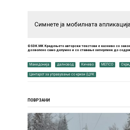
Симнете ја мобилната апликациј
©SDK.MK Крадењето авторски текстови е казниво со закон
дозволено само делумно и со ставање хиперлинк до содрж
Македонија
далновод
Кичево
МЕПСО
Охри
Центарот за управување со кризи (ЦУК
ПОВРЗАНИ