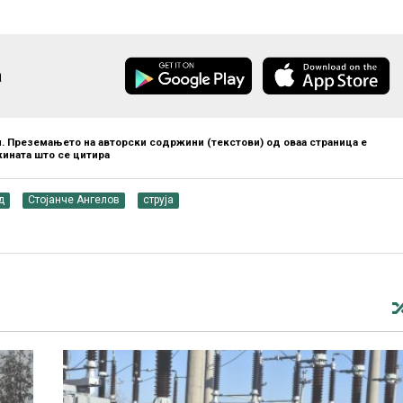
а
. Преземањето на авторски содржини (текстови) од оваа страница е
ината што се цитира
д
Стојанче Ангелов
струја