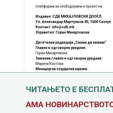
платформа за слободоумни е проект на
Издавач: СДК МИХАЈЛОВСКИ ДООЕЛ
Ул. Александар Мартулков 45, 1000 Скопје
Контакт:
info@sdk.mk
Управител: Горан Михајловски
Дигитална редакција „Сакам да кажам“
Главен и одговорен уредник:
Горан Михајловски
Заменик главен и одговорен уредник:
Марина Костова
Менаџер на социјални мрежи:
Мирослав Илиоски
Редакцијa:
sdk@sdk.mk
ЧИТАЊЕТО Е БЕСПЛА
©SDK.MK Крадењето авторски текстови е казниво со закон.
Преземањето на авторски содржини (текстови) од оваа
страница е дозволено само делумно и со ставање хиперлинк
до содржината што се цитира
АМА НОВИНАРСТВОТО 