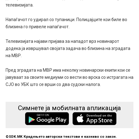
телевизијата.
Напаѓачот го удирал со тупаници. Полицајците кои биле во
близина го привеле напаѓачот.
Телевизијата најави пријава за нападот врз новинарот
додека ја извршувал својата задача во близина на зградата
на МВР.
Пред зградата на МВР има неколку новинарски екипи кои се
јавуваат за своите медиуми со вести во врска со истрагата на
СЈО во УБК што се врши со два судски налога.
Симнете ја мобилната апликација
©SDK.MK Крадењето авторски текстови е казниво со закон.