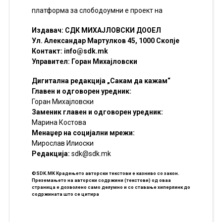
платформа за слободоумни е проект на
Издавач: СДК МИХАЈЛОВСКИ ДООЕЛ
Ул. Александар Мартулков 45, 1000 Скопје
Контакт:
info@sdk.mk
Управител: Горан Михајловски
Дигитална редакција „Сакам да кажам“
Главен и одговорен уредник:
Горан Михајловски
Заменик главен и одговорен уредник:
Марина Костова
Менаџер на социјални мрежи:
Мирослав Илиоски
Редакцијa:
sdk@sdk.mk
©SDK.MK Крадењето авторски текстови е казниво со закон.
Преземањето на авторски содржини (текстови) од оваа
страница е дозволено само делумно и со ставање хиперлинк до
содржината што се цитира