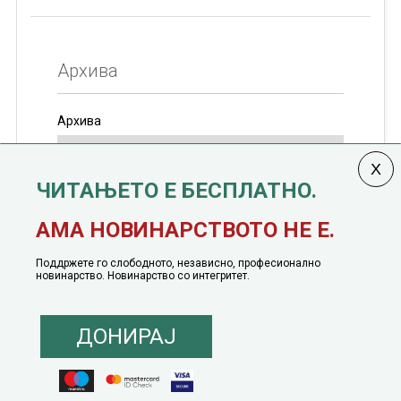
Архива
Архива
ЧИТАЊЕТО Е БЕСПЛАТНО.
Колумната
САКАМ ДА КАЖАМ
излегува од 12
АМА НОВИНАРСТВОТО НЕ Е.
јануари, 1991 година
Поддржете го слободното, независно, професионално
новинарство. Новинарство со интегритет.
ДОНИРАЈ
© 2016 - 2026 Сакам Да Кажам. Сите права задржани |
Маркетинг
понуда
|
Понуда за политичко рекламирање
|
Политика на приватност
|
Политика на инклузија
|
Кодекс на однесување