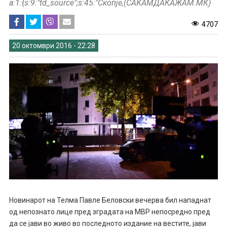
a:1:{s:9:"td_source";s:45:"Скопје,(САКАМДАКАЖАМ.МК)
4707
20 октомври 2016 - 22:28
Новинарот на Телма Павле Беловски вечерва бил нападнат
од непознато лице пред зградата на МВР непосредно пред
да се јави во живо во последното издание на вестите, јави