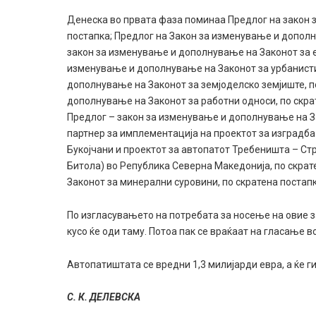
Денеска во првата фаза поминаа Предлог на закон 
постапка; Предлог на Закон за изменување и дополн
закон за изменување и дополнување на Законот за ек
изменување и дополнување на Законот за урбанисти
дополнување на Законот за земјоделско земјиште, п
дополнување на Законот за работни односи, по скра
Предлог – закон за изменување и дополнување на З
партнер за имплементација на проектот за изградба
Букојчани и проектот за автопатот Требеништа – Ст
Битола) во Република Северна Македонија, по скрат
Законот за минерални суровини, по скратена постапк
По изгласувањето на потребата за носење на овие з
кусо ќе оди таму. Потоа пак се враќаат на гласање в
Автопатиштата се вредни 1,3 милијарди евра, а ќе ги
С. К. ДЕЛЕВСКА