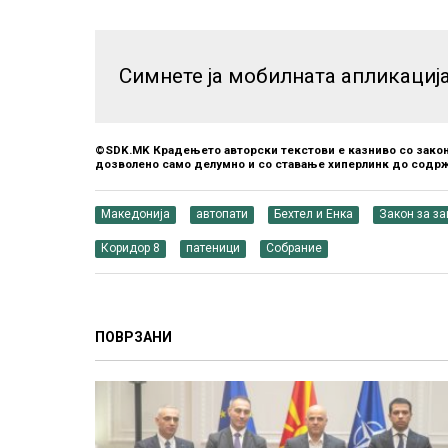
Симнете ја мобилната апликациј
©SDK.MK Крадењето авторски текстови е казниво со закон
дозволено само делумно и со ставање хиперлинк до содрж
Македонија
автопати
Бехтел и Енка
Закон за за
Коридор 8
патеници
Собрание
ПОВРЗАНИ