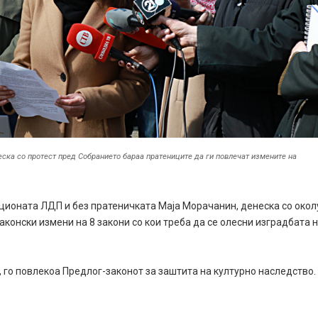
а со протест пред Собранието бараа пратениците да ги повлечат измените на
иционата ЛДП и без пратеничката Маја Морачанин, денеска со окол
конски измени на 8 закони со кои треба да се олесни изградбата 
, го повлекоа Предлог-законот за заштита на културно наследство.