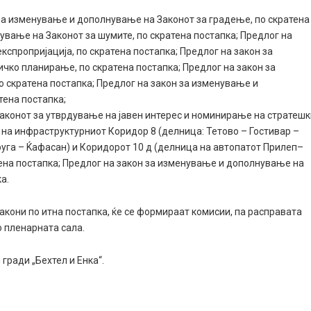
за изменување и дополнување на Законот за градење, по скратена
ување на Законот за шумите, по скратена постапка; Предлог на
спропријација, по скратена постапка; Предлог на закон за
чко планирање, по скратена постапка; Предлог на закон за
о скратена постапка; Предлог на закон за изменување и
тена постапка;
аконот за утврдување на јавен интерес и номинирање на стратеш
 на инфраструктурниот Коридор 8 (делница: Тетово – Гостивар –
руга – Ќафасан) и Коридорот 10 д (делница на автопатот Прилеп–
ена постапка; Предлог на закон за изменување и дополнување на
а.
акони по итна постапка, ќе се формираат комисии, па расправата
о пленарната сала.
 гради „Бехтел и Енка“.