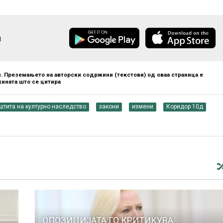
а
. Преземањето на авторски содржини (текстови) од оваа страница е
ината што се цитира
штита на културно наследство
закони
измени
Коридор 10д
ОПОЗИЦИЈАТА ГО КРИТИКУВА