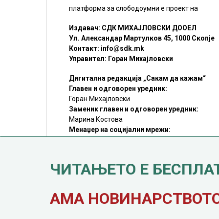
платформа за слободоумни е проект на
Издавач: СДК МИХАЈЛОВСКИ ДООЕЛ
Ул. Александар Мартулков 45, 1000 Скопје
Контакт:
info@sdk.mk
Управител: Горан Михајловски
Дигитална редакција „Сакам да кажам“
Главен и одговорен уредник:
Горан Михајловски
Заменик главен и одговорен уредник:
Марина Костова
Менаџер на социјални мрежи:
Мирослав Илиоски
Редакцијa:
sdk@sdk.mk
ЧИТАЊЕТО Е БЕСПЛА
©SDK.MK Крадењето авторски текстови е казниво со закон.
Преземањето на авторски содржини (текстови) од оваа
страница е дозволено само делумно и со ставање хиперлинк
до содржината што се цитира
АМА НОВИНАРСТВОТО 