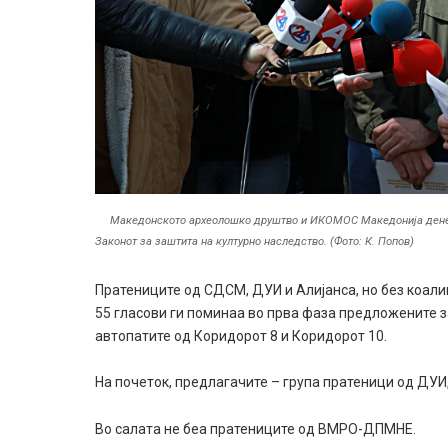
Македонското археолошко друштво и ИКОМОС Македонија денеск
Законот за заштита на културно наследство. (Фото: К. Попов)
Пратениците од СДСМ, ДУИ и Алијанса, но без коал
55 гласови ги поминаа во прва фаза предложените за
автопатите од Коридорот 8 и Коридорот 10.
На почеток, предлагачите – група пратеници од ДУИ
Во салата не беа пратениците од ВМРО-ДПМНЕ.