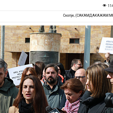
11
Скопје, (САКАМДАКАЖАМ.М