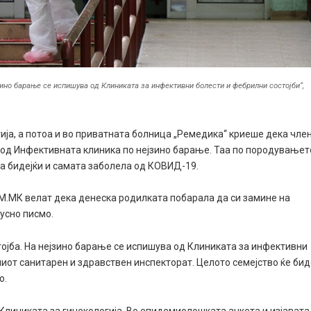
зино барање се испишува од Клиниката за инфективни болести и фебрилни состојби“,
ија, а потоа и во приватната болница „Ремедика“ криеше дека чле
а од Инфективната клиникa по нејзино барање. Таа по породувањет
 бидејќи и самата заболела од КОВИД-19.
МК велат дека денеска родилката побарала да си замине на
усно писмо.
тојба. На нејзино барање се испишува од Клиниката за инфективни
иот санитарен и здравствен инспекторат. Целото семејство ќе би
о.