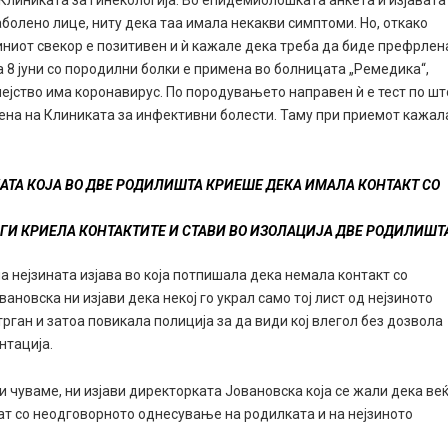
 Клиниката за гинекологија. Во епидемиолошката анкета и изјавата
болено лице, ниту дека таа имала некакви симптоми. Но, откако
иниот свекор е позитивен и ѝ кажале дека треба да биде префрлен
а 8 јуни со породилни болки е примена во болницата „Ремедика“,
мејство има коронавирус. По породувањето направен ѝ е тест по шт
лена на Клиниката за инфективни болести. Таму при приемот кажал
АТА КОЈА ВО ДВЕ РОДИЛИШТА КРИЕШЕ ДЕКА ИМАЛА КОНТАКТ СО
 ГИ КРИЕЛА КОНТАКТИТЕ И СТАВИ ВО ИЗОЛАЦИЈА ДВЕ РОДИЛИШТ
 нејзината изјава во која потпишала дека немала контакт со
новска ни изјави дека некој го украл само тој лист од нејзиното
стрган и затоа повикала полиција за да види кој влегол без дозвола
нтација.
и чуваме, ни изјави директорката Јовановска која се жали дека ве
аат со неодговорното однесување на родилката и на нејзиното