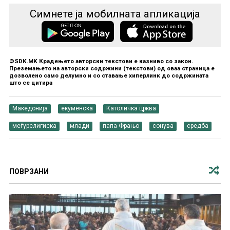
Симнете ја мобилната апликација
©SDK.MK Крадењето авторски текстови е казниво со закон.
Преземањето на авторски содржини (текстови) од оваа страница е
дозволено само делумно и со ставање хиперлинк до содржината
што се цитира
Македонија
екуменска
Католичка црква
меѓурелигиска
млади
папа Фрањо
сонува
средба
ПОВРЗАНИ