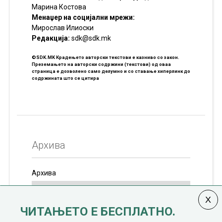
Марина Костова
Менаџер на социјални мрежи:
Мирослав Илиоски
Редакцијa:
sdk@sdk.mk
©SDK.MK Крадењето авторски текстови е казниво со закон.
Преземањето на авторски содржини (текстови) од оваа
страница е дозволено само делумно и со ставање хиперлинк до
содржината што се цитира
Архива
Архива
ЧИТАЊЕТО Е БЕСПЛАТНО.