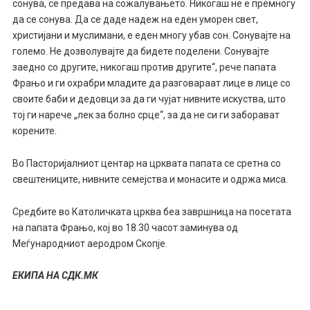
сонува, се предава на сожалувањето. Никогаш не е премногу
да се сонува. Да се даде надеж на еден уморен свет,
христијани и муслимани, е еден многу убав сон. Сонувајте на
големо. Не дозволувајте да бидете поделени. Сонувајте
заедно со другите, никогаш против другите“, рече папата
Фрањо и ги охрабри младите да разговараат лице в лице со
своите баби и дедовци за да ги чујат нивните искуства, што
тој ги нарече „лек за болно срце“, за да не си ги заборават
корените.
Во Пасторијалниот центар на црквата папата се сретна со
свештениците, нивните семејства и монасите и одржа миса.
Средбите во Католичката црква беа завршница на посетата
на папата Фрањо, кој во 18.30 часот заминува од
Меѓународниот аеродром Скопје.
ЕКИПА НА СДК.МК