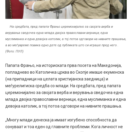
На средбата, пред папата Фрањо церемонијално за својата верба и
верувања сведочеа една млада двојка православни верници, една
муслиманка и една девојка католик, а тој потоа одговори на нивните прашања,
а во меѓувреме повика едно дете од публиката што си играше пред него .
(Фото: ПУЛ)
Папата Фрањо, на историската прва посета на Македонија,
попладнево во Католичка црква во Скопје имаше екуменска
(на припадници на целата христијанска заедница) и
меѓурелигиска средба со млади. На средбата, пред папата
церемонијално за својата верба и верувања сведочеа една
млада двојка православни верници, една муслиманка и една
девојка католик, а тој потоа одговори на нивните прашања.
„Многу млади денеска ја имаат изгубено способноста да
сонуваат и тоа еден од главните проблеми. Кога личност не