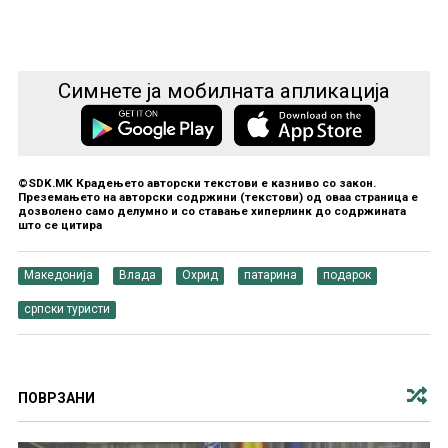
Симнете ја мобилната апликација
©SDK.MK Крадењето авторски текстови е казниво со закон.
Преземањето на авторски содржини (текстови) од оваа страница е
дозволено само делумно и со ставање хиперлинк до содржината
што се цитира
Македонија
Влада
Охрид
патарина
подарок
српски туристи
ПОВРЗАНИ