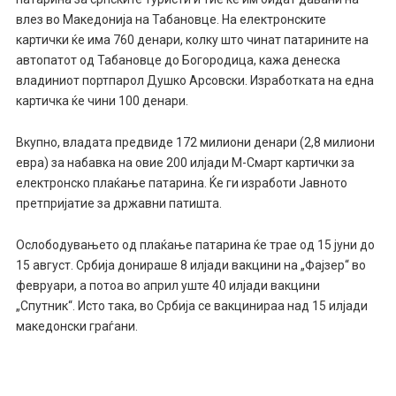
влез во Македонија на Табановце. На електронските
картички ќе има 760 денари, колку што чинат патарините на
автопатот од Табановце до Богородица, кажа денеска
владиниот портпарол Душко Арсовски. Изработката на една
картичка ќе чини 100 денари.
Вкупно, владата предвиде 172 милиони денари (2,8 милиони
евра) за набавка на овие 200 илјади М-Смарт картички за
електронско плаќање патарина. Ќе ги изработи Јавното
претпријатие за државни патишта.
Ослободувањето од плаќање патарина ќе трае од 15 јуни до
15 август. Србија донираше 8 илјади вакцини на „Фајзер“ во
февруари, а потоа во април уште 40 илјади вакцини
„Спутник“. Исто така, во Србија се вакцинираа над 15 илјади
македонски граѓани.