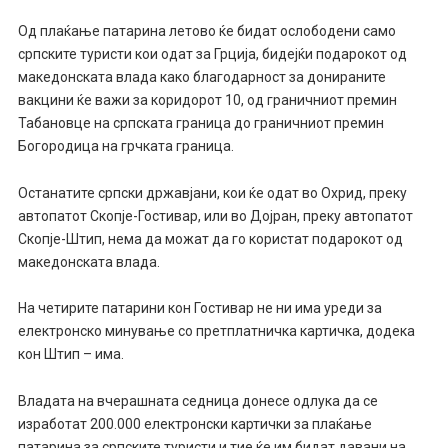
Од плаќање патарина летово ќе бидат ослободени само
српските туристи кои одат за Грција, бидејќи подарокот од
македонската влада како благодарност за донираните
вакцини ќе важи за коридорот 10, од граничниот премин
Табановце на српската граница до граничниот премин
Богородица на грчката граница.
Останатите српски државјани, кои ќе одат во Охрид, преку
автопатот Скопје-Гостивар, или во Дојран, преку автопатот
Скопје-Штип, нема да можат да го користат подарокот од
македонската влада.
На четирите патарини кон Гостивар не ни има уреди за
електронско минување со претплатничка картичка, додека
кон Штип – има.
Владата на вчерашната седница донесе одлука да се
изработат 200.000 електронски картички за плаќање
патарина за српските туристи и тие ќе им бидат давани на