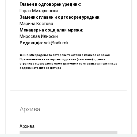
Главен и одговорен уредник:
Горан Михајловски
Заменик главен и одговорен уредник:
Марина Костова
Менаџер на социјални мрежи:
Мирослав Илиоски
Редакцијa:
sdk@sdk.mk
©SDK.MK Крадењето авторски текстови е казниво со закон.
Преземањето на авторски содржини (текстови) од оваа
страница е дозволено само делумно и со ставање хиперлинк до
содржината што се цитира
Архива
Архива