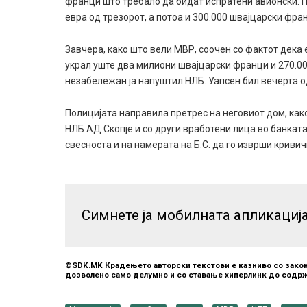
франци што требало да бидат испратени авионски. П
евра од трезорот, а потоа и 300.000 швајцарски фра
Завчера, како што вели МВР, соочен со фактот дека
украл уште два милиони швајцарски франци и 270.000
незабележан ја напуштил НЛБ. Уапсен бил вечерта од
Полицијата направила претрес на неговиот дом, како
НЛБ АД Скопје и со други вработени лица во банкат
свесноста и на намерата на Б.С. да го изврши криви
Симнете ја мобилната апликациј
©SDK.MK Крадењето авторски текстови е казниво со закон
дозволено само делумно и со ставање хиперлинк до содрж