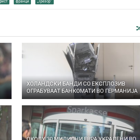
рист
франци
„Трезор“
ХОЛАНДСКИ БАНДИ СО ЕКСПЛОЗИВ
ОГРАБУВААТ БАНКОМАТИ ВО ГЕРМАНИЈА
ОКОЛУ 30 МИЛИОНИ ЕВРА УКРАДЕНИ ВО