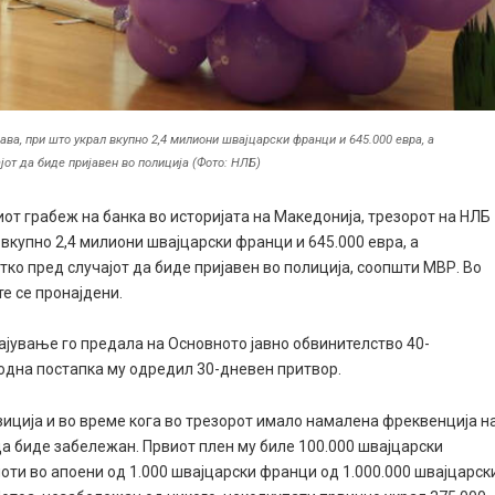
ава, при што украл вкупно 2,4 милиони швајцарски франци и 645.000 евра, а
јот да биде пријавен во полиција (Фото: НЛБ)
иот грабеж на банка во историјата на Македонија, трезорот на НЛБ
 вкупно 2,4 милиони швајцарски франци и 645.000 евра, а
атко пред случајот да биде пријавен во полиција, соопшти МВР. Во
е се пронајдени.
тајување го предала на Основното јавно обвинителство 40-
ходна постапка му одредил 30-дневен притвор.
озиција и во време кога во трезорот имало намалена фреквенција н
да биде забележан. Првиот плен му биле 100.000 швајцарски
оти во апоени од 1.000 швајцарски франци од 1.000.000 швајцарск