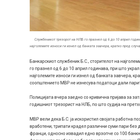
Службеникот трезорот на НЛБ го празнел од 6 до 10 април годин
најголемите износи ги изнел од банката завчера, кратко пред случа
Банкарскиот службеник Б.С., сторителот на најголем
го празнел од 6 до 10 април годинава, при што украл
најголемите износи ги изнел од банката завчера, кр
соопштението МВР не изнесува податоци дали парит
Полицијата вчера заедно со кривична пријава за за
годишниот трезорист на НЛБ, по што судија на прет
МВР вели дека Б.С. ја искористил својата работна п
вработени, трипати крадел различни суми пари без 
франци, односно извадил едно врзопче со 100 банкн