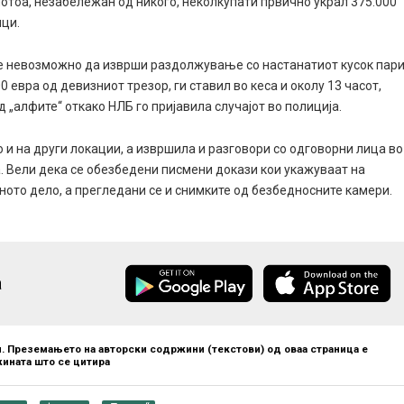
отоа, незабележан од никого, неколкупати првично украл 375.000
нци.
 е невозможно да изврши раздолжување со настанатиот кусок пари
 евра од девизниот трезор, ги ставил во кеса и околу 13 часот,
 „алфите“ откако НЛБ го пријавила случајот во полиција.
 и на други локации, а извршила и разговори со одговорни лица во
а. Вели дека се обезбедени писмени докази кои укажуваат на
чното дело, а прегледани се и снимките од безбедносните камери.
а
. Преземањето на авторски содржини (текстови) од оваа страница е
ината што се цитира