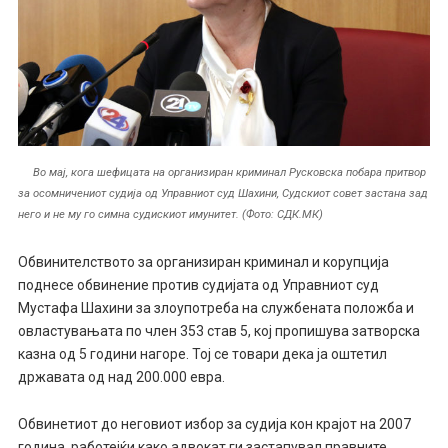
Во мај, кога шефицата на организиран криминал Русковска побара притвор
за осомничениот судија од Управниот суд Шахини, Судскиот совет застана зад
него и не му го симна судискиот имунитет. (Фото: СДК.МК)
Обвинителството за организиран криминал и корупција
поднесе обвинение против судијата од Управниот суд
Мустафа Шахини за злоупотреба на службената положба и
овластувањата по член 353 став 5, кој пропишува затворска
казна од 5 години нагоре. Тој се товари дека ја оштетил
државата од над 200.000 евра.
Обвинетиот до неговиот избор за судијa кон крајот на 2007
година, работејќи како адвокат ги застапувал правните