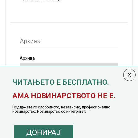
Архива
Архива
ЧИТАЊЕТО Е БЕСПЛАТНО.
Колумната
САКАМ ДА КАЖАМ
излегува од 12
АМА НОВИНАРСТВОТО НЕ Е.
јануари, 1991 година
Поддржете го слободното, независно, професионално
новинарство. Новинарство со интегритет.
ДОНИРАЈ