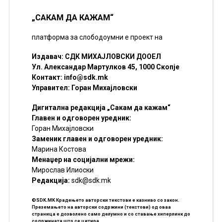
„САКАМ ДА КАЖАМ“
платформа за слободоумни е проект на
Издавач: СДК МИХАЈЛОВСКИ ДООЕЛ
Ул. Александар Мартулков 45, 1000 Скопје
Контакт:
info@sdk.mk
Управител: Горан Михајловски
Дигитална редакција „Сакам да кажам“
Главен и одговорен уредник:
Горан Михајловски
Заменик главен и одговорен уредник:
Марина Костова
Менаџер на социјални мрежи:
Мирослав Илиоски
Редакцијa:
sdk@sdk.mk
©SDK.MK Крадењето авторски текстови е казниво со закон.
Преземањето на авторски содржини (текстови) од оваа
страница е дозволено само делумно и со ставање хиперлинк до
содржината што се цитира