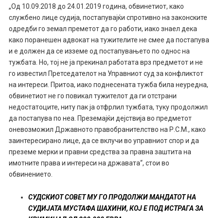
„Од 10.09.2018 до 24.01.2019 година, обвинетиот, како
службено лице судија, постапувајќи спротивно на законските
одредби го земал преметот да го работи, иако знаел дека
како поранешен адвокат на тужителите не смее да постапува
и е должен да се изземе од постапувањето по однос на
тужбата. Но, тој не ја прекинал работата врз предметот и не
го известил Претседателот на Управниот суд за конфликтот
на интереси. Притоа, иако поднесената тужба била неуредна,
обвинетиот не го повикал тужителот да ги отстрани
недостатоците, ниту пак ја отфрлил тужбата, туку продолжил
да постапува по неа. Преземајќи дејствија во предметот
оневозможил Државното правобранителство на Р.С.М., како
заинтересирано лице, да се вклучи во управниот спор и да
преземе мерки и правни средства за правна заштита на
имотните права и интереси на државата“, стои во
обвинението.
СУДСКИОТ СОВЕТ МУ ГО ПРОДОЛЖИ МАНДАТОТ НА
СУДИЈАТА МУСТАФА ШАХИНИ, КОЈ Е ПОД ИСТРАГА ЗА