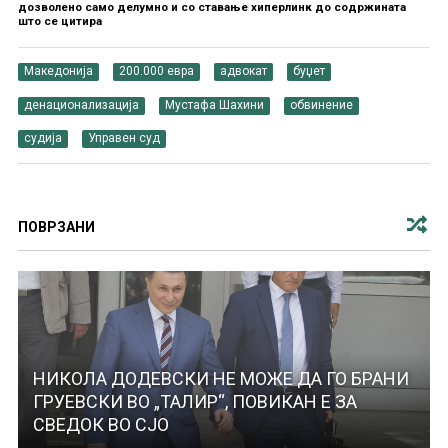
дозволено само делумно и со ставање хиперлинк до содржината
што се цитира
Македонија
200.000 евра
адвокат
буџет
денационализација
Мустафа Шахини
обвинение
судија
Управен суд
ПОВРЗАНИ
НИКОЛА ДОДЕВСКИ НЕ МОЖЕ ДА ГО БРАНИ
ГРУЕВСКИ ВО „ТАЛИР“, ПОВИКАН Е ЗА
СВЕДОК ВО СЈО