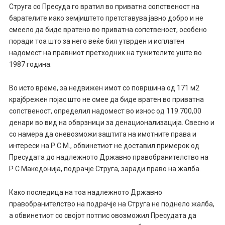
Струга со Пресуда го вратил во приватна сопственост на
барателите иако земјиштето претставува јавно добро и не
смеело да биде вратено во приватна сопственост, особено
поради тоа што за него веќе бил утврден и исплатен
надомест на правниот претходник на тужителите уште во
1987 година.
Во исто време, за недвижен имот со површина од 171 м2
крајбрежен појас што не смее да биде вратен во приватна
сопственост, определил надомест во износ од 119.700,00
денари во вид на обврзници за денационализација. Свесно и
со намера да оневозможи заштита на имотните права и
интереси на Р.С.М., обвинетиот не доставил примерок од
Пресудата до надлежното Државно правобранителство на
Р.С.Македонија, подрачје Струга, заради право на жалба.
Како последица на тоа надлежното Државно
правобранителство на подрачје на Струга не поднело жалба,
а обвинетиот со својот потпис овозможил Пресудата да