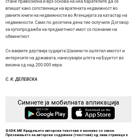
стане правосилна и врз основа на неа барателите да се
впишат како сопственици на вратената недвижност во
јавните книги на недвижности во Агенцијата за катастар на
недвижности. Само по десетина дена тие склучиле Договор
за купопродажба на предметниот имот со познаник на
обвинетиот.
Со ваквите дејствија судијата Шахини ги оштетил имотот и
интересите на државата, нанесувајќи штета на Буџетот во
висина од над 200.000 евра.
С. К. ДЕЛЕВСКА
Симнете ја мобилната апликација
©SDK.MK Крадењето авторски текстови е казниво со закон.
Преземањето на авторски содржини (текстови) од оваа страница е