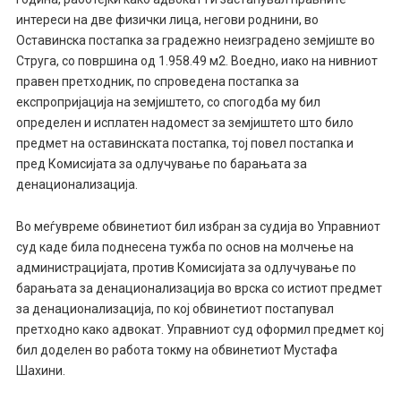
интереси на две физички лица, негови роднини, во
Оставинска постапка за градежно неизградено земјиште во
Струга, со површина од 1.958.49 м2. Воедно, иако на нивниот
правен претходник, по спроведена постапка за
експропријација на земјиштето, со спогодба му бил
определен и исплатен надомест за земјиштето што било
предмет на оставинската постапка, тој повел постапка и
пред Комисијата за одлучување по барањата за
денационализација.
Во меѓувреме обвинетиот бил избран за судија во Управниот
суд каде била поднесена тужба по основ на молчење на
администрацијата, против Комисијата за одлучување по
барањата за денационализација во врска со истиот предмет
за денационализација, по кој обвинетиот постапувал
претходно како адвокат. Управниот суд оформил предмет кој
бил доделен во работа токму на обвинетиот Мустафа
Шахини.