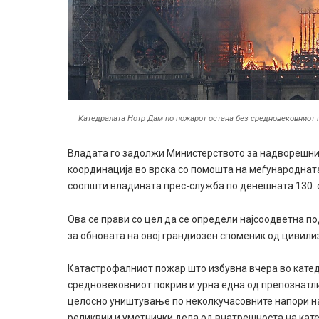
Катедралата Нотр Дам по пожарот остана без средновековниот п
Владата го задолжи Министерството за надворешни 
координација во врска со помошта на меѓународнат
соопшти владината прес-служба по денешната 130. 
Ова се прави со цел да се определи најсоодветна 
за обновата на овој грандиозен споменик од цивил
Катастрофалниот пожар што избувна вчера во катед
средновековниот покрив и урна една од препознатли
целосно уништување по неколкучасовните напори на 
реликвии и уметнички дела од внатрешноста на кате