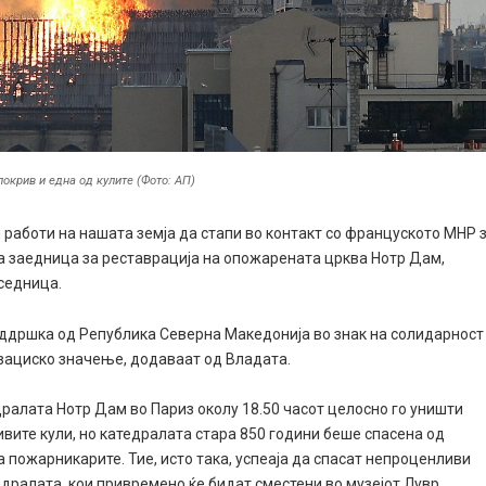
окрив и една од кулите (Фото: АП)
работи на нашата земја да стапи во контакт со француското МНР 
а заедница за реставрација на опожарената црква Нотр Дам,
седница.
поддршка од Република Северна Македонија во знак на солидарност
изациско значење, додаваат од Владата.
ралата Нотр Дам во Париз околу 18.50 часот целосно го уништи
вите кули, но катедралата стара 850 години беше спасена од
пожарникарите. Тие, исто така, успеаја да спасат непроценливи
дралата, кои привремено ќе бидат сместени во музејот Лувр.