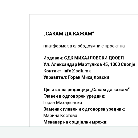
„САКАМ ДА КАЖАМ“
платформа за слободоумни е проект на
Издавач: СДК МИХАЈЛОВСКИ ДООЕЛ
Ул. Александар Мартулков 45, 1000 Скопје
Контакт:
info@sdk.mk
Управител: Горан Михајловски
Дигитална редакција „Сакам да кажам“
Главен и одговорен уредник:
Горан Михајловски
Заменик главен и одговорен уредник:
Марина Костова
Менаџер на социјални мрежи:
Мирослав Илиоски
Редакцијa:
sdk@sdk.mk