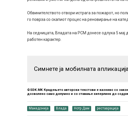
Обвинителството отвори истрага за пожарот, но поли
го поврза со скапиот процес на реновирање на кате
На седницата, Владата на РСМ донесе одлука 5 мај 
работен карактер.
Симнете ја мобилната апликациј
©SDK.MK Крадењето авторски текстови е казниво со закон
дозволено само делумно и со ставање хиперлинк до содрж
Македонија
Влада
Нотр Дам
реставрација