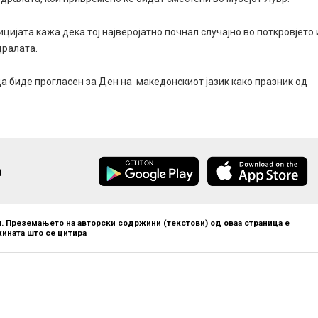
цијата кажа дека тој најверојатно почнал случајно во поткровјето 
дралата.
да биде прогласен за Ден на македонскиот јазик како празник од
а
. Преземањето на авторски содржини (текстови) од оваа страница е
ината што се цитира