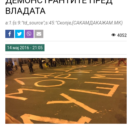
ДЕМОНСТРАНТИТЕ ПРЕД
ВЛАДАТА
a:1:{s:9:"td_source";s:45:"Скопје,(САКАМДАКАЖАМ.МК)
4052
14 мај 2016 - 21:05