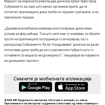
Маршот на Шарената револуција денеска запре прво пред
Собранието за, како што велат организаторите, да ги
потсетат пратениците дека треба ги слушаат граѓаните, а не
партиските лидери.
„Државната изборна комисија констатираше дека нема
услови за фер избори. Тоа што сите ние го знаевме, но брзите
прсти на пратениците послушници го игнорираа, па го
распуштија Собранието. Ќе ве ‘поздравиме’ денеска за да ве
потсетиме дека треба да си го расчистите ѓубрето што го
оставивте со вашата неодговорност.“, пишуваше во најавата
за денешниот протест.
Симнете ја мобилната апликација
©SDK.MK Крадењето авторски текстови е казниво со закон.
Преземањето на авторски содржини (текстови) од оваа страница е