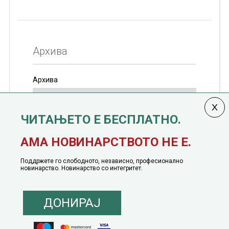
Архива
Архива
ЧИТАЊЕТО Е БЕСПЛАТНО.
Колумната
САКАМ ДА КАЖАМ
излегува од 12
АМА НОВИНАРСТВОТО НЕ Е.
јануари, 1991 година
Поддржете го слободното, независно, професионално
новинарство. Новинарство со интегритет.
ДОНИРАЈ
© 2016 - 2026 Сакам Да Кажам. Сите права задржани |
Маркетинг
понуда
|
Понуда за политичко рекламирање
|
Политика на приватност
|