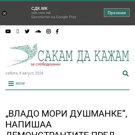
СДК.МК
Преземи
sdk.com.mk
Бесплатно на Google Play
сабота, 8 август, 2026
МЕНИ
„ВЛАДО МОРИ ДУШМАНКЕ“,
НАПИШАА