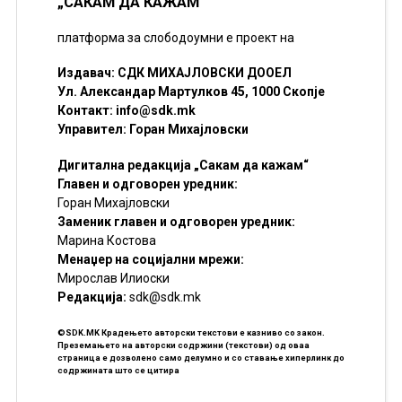
„САКАМ ДА КАЖАМ“
платформа за слободоумни е проект на
Издавач: СДК МИХАЈЛОВСКИ ДООЕЛ
Ул. Александар Мартулков 45, 1000 Скопје
Контакт:
info@sdk.mk
Управител: Горан Михајловски
Дигитална редакција „Сакам да кажам“
Главен и одговорен уредник:
Горан Михајловски
Заменик главен и одговорен уредник:
Марина Костова
Менаџер на социјални мрежи:
Мирослав Илиоски
Редакцијa:
sdk@sdk.mk
©SDK.MK Крадењето авторски текстови е казниво со закон.
Преземањето на авторски содржини (текстови) од оваа
страница е дозволено само делумно и со ставање хиперлинк до
содржината што се цитира