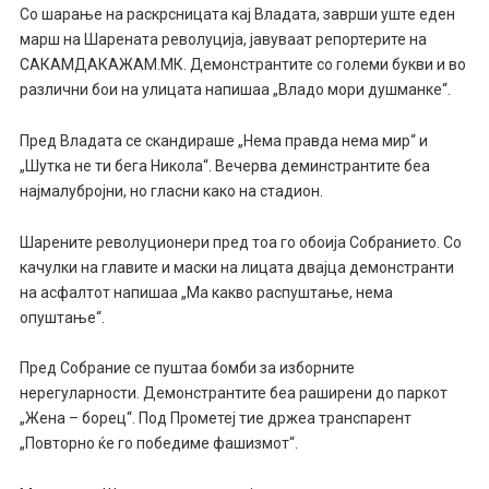
Со шарање на раскрсницата кај Владата, заврши уште еден
марш на Шарената револуција, јавуваат репортерите на
САКАМДАКАЖАМ.МК. Демонстрантите со големи букви и во
различни бои на улицата напишаа „Владо мори душманке“.
Пред Владата се скандираше „Нема правда нема мир“ и
„Шутка не ти бега Никола“. Вечерва деминстрантите беа
најмалубројни, но гласни како на стадион.
Шарените револуционери пред тоа го обоија Собранието. Со
качулки на главите и маски на лицата двајца демонстранти
на асфалтот напишаа „Ма какво распуштање, нема
опуштање“.
Пред Собрание се пуштаа бомби за изборните
нерегуларности. Демонстрантите беа раширени до паркот
„Жена – борец“. Под Прометеј тие држеа транспарент
„Повторно ќе го победиме фашизмот“.