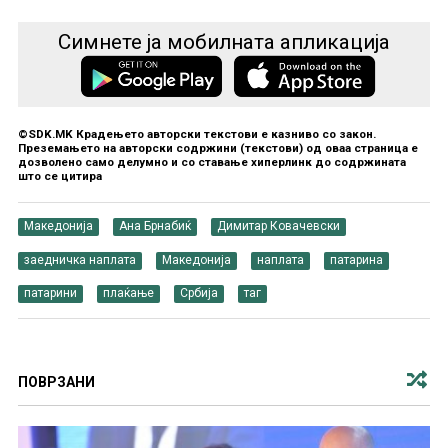
Симнете ја мобилната апликација
©SDK.MK Крадењето авторски текстови е казниво со закон.
Преземањето на авторски содржини (текстови) од оваа страница е
дозволено само делумно и со ставање хиперлинк до содржината
што се цитира
Македонија
Ана Брнабиќ
Димитар Ковачевски
заедничка наплата
Македонија
наплата
патарина
патарини
плаќање
Србија
таг
ПОВРЗАНИ