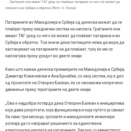
Граѓаните кои имаат ТАГ уред за плаќање патарина со него ќе можат да
плаќаат и во Србија и обратно.(Фото: К. Попов)
Патарините во Македонија и Србија од денеска можат да се
плаќаат преку заеднички систем на наплата. Граѓаните кои
имаат ТАГ уред со него ќе можат да плаќаат патарина и во
Србија и обратно. Тоа значи дека патниците нема да мора да
застануваат на патарините за да плаќаат, туку ќе им се
наплатува преку уредот во двете земји.
Како што кажаа денеска премиерите на Македонија и Србија,
Димитар Ковачевски и Ана Брнабиќ, со овој систем, кој е дел
од проектите на Отворен Балкан, ќе се овозможи непреченo
движење преку териториите на двете земји.
„Ова е најдобра потврда дека Отворен Балкан е иницијатива
која дава резултати, која функционира и која луѓето ја сакаат.
За само три месеци, српските и македонските инженери
успеаја да го направат решението за единствена
електронска наплата на патарините. Заедно со министерот