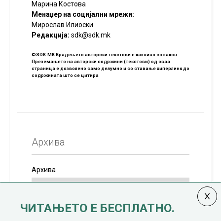
Марина Костова
Менаџер на социјални мрежи:
Мирослав Илиоски
Редакцијa:
sdk@sdk.mk
©SDK.MK Крадењето авторски текстови е казниво со закон.
Преземањето на авторски содржини (текстови) од оваа
страница е дозволено само делумно и со ставање хиперлинк до
содржината што се цитира
Архива
Архива
ЧИТАЊЕТО Е БЕСПЛАТНО.
Колумната
САКАМ ДА КАЖАМ
излегува од 12