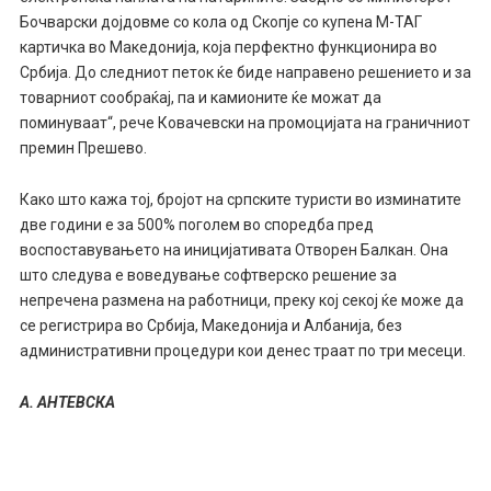
Бочварски дојдовме со кола од Скопје со купена М-ТАГ
картичка во Македонија, која перфектно функционира во
Србија. До следниот петок ќе биде направено решението и за
товарниот сообраќај, па и камионите ќе можат да
поминуваат“, рече Ковачевски на промоцијата на граничниот
премин Прешево.
Како што кажа тој, бројот на српските туристи во изминатите
две години е за 500% поголем во споредба пред
воспоставувањето на иницијативата Отворен Балкан. Она
што следува е воведување софтверско решение за
непречена размена на работници, преку кој секој ќе може да
се регистрира во Србија, Македонија и Албанија, без
административни процедури кои денес траат по три месеци.
А. АНТЕВСКА