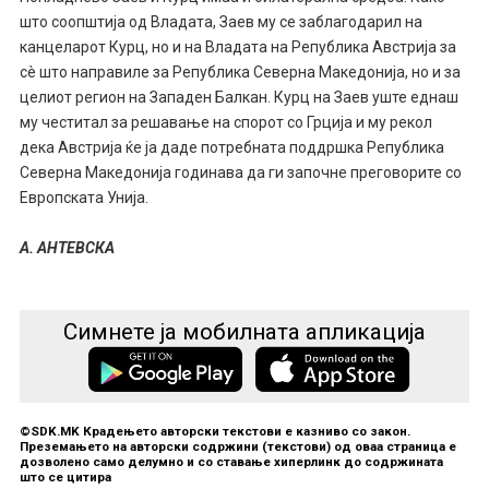
што соопштија од Владата, Заев му се заблагодарил на
канцеларот Курц, но и на Владата на Република Австрија за
сè што направиле за Република Северна Македонија, но и за
целиот регион на Западен Балкан. Курц на Заев уште еднаш
му честитал за решавање на спорот со Грција и му рекол
дека Австрија ќе ја даде потребната поддршка Република
Северна Македонија годинава да ги започне преговорите со
Европската Унија.
А. АНТЕВСКА
Симнете ја мобилната апликација
©SDK.MK Крадењето авторски текстови е казниво со закон.
Преземањето на авторски содржини (текстови) од оваа страница е
дозволено само делумно и со ставање хиперлинк до содржината
што се цитира