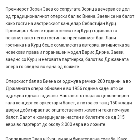
Премиерот Зоран Заев со сопругата Зорица вечерва се дел
од традиционалниот оперски бал во Виена. Заеви се на балот
како гости на австрискиот канцелар Себастијан Курц.
Премиерот Заев е единствениот коj Курц годинава го
поканил како негов гостин на престижниот бал. Лани
гостинка на Курц беше сомалиската авторка, активистка за
човекови права и поранешен модел Варис Дирие. Заеви,
заедно со Курц и неговата партнерка, балот во Државната
опера го следеа во една од ложите.
Оперскиот бал во Виена се одржува речиси 200 години, а во
Државната опера обновен е во 1956 година каде што се
одржува еднаш годишно. Настанот отвора со целовечерен
гала концерт со оркестар и балет, а потоа со танц 150 млади
двојки дебитираат во општествениот живот и така почнува
балот. Балот е комерцијален настан и билетите се од 315
евра во партерот до околу 2.000 евра во ложите.
Попладнево Заев и Курц имаа и билатерална средба. Како