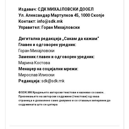
Издавач: СДК МИХАЈЛОВСКИ ДООЕЛ
Ул. Александар Мартулков 45, 1000 Скопје
Контакт:
info@sdk.mk
Управител: Горан Михајловски
Дигитална редакција „Сакам да кажам“
Главен и одговорен уредник:
Горан Михајловски
Заменик главен и одговорен уредник:
Марина Костова
Менаџер на социјални мрежи:
Мирослав Илиоски
Редакцијa:
sdk@sdk.mk
©SDK.MK Крадењето авторски текстови е казниво со закон.
Преземањето на авторски содржини (текстови) од оваа
страница е дозволено само делумно и со ставање хиперлинк до
содржината што се цитира