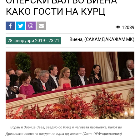
ОПЕРСКИ БАЛ ВО ВИЕНА
КАКО ГОСТИ НА КУРЦ
12089
Виена, (САКАМДАКАЖАМ.МК)
28 февруари 2019 - 23:21
Зоран и Зорица Заев, заедно со Курц и неговата партнерка, балот во
Државната опера го следеа во една од ложите.(Фото: ОРФ/принтскрин)