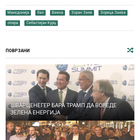
Македонија
бал
Виена
Зоран Заев
Зорица Заева
опера
Себастијан Курц
ПОВРЗАНИ
ШВАРЦЕНЕГЕР БАРА ТРАМП ДА ВОВЕДЕ
ЗЕЛЕНА ЕНЕРГИЈА