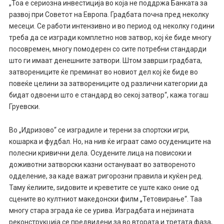
„Тоа е сериозна инвестиција во која не поддржа Банката за
развој при Советот на Европа. Градбата почна пред неколку
месеци. Се работи интензивно и во период од неколку години
треба да се изгради комплетно нов затвор, кој ќе биде многу
посовремен, многу помодерен со сите потребни стандарди
што ги имаат денешните затвори. Штом заврши градбата,
затворениците ќе преминат во новиот дел кој ќе биде во
повеќе целини за затворениците од различни категории да
бидат одвоени што е стандард во секој затвор“, кажа тогаш
Груевски.
Во „Идризово“ се изградиле и терени за спортски игри,
кошарка и фудбал. Но, на нив ќе играат само осудениците на
полесни кривични дела. Осудените лица на повисоки и
доживотни затворски казни остануваат во затвореното
одделение, за каде важат ригорозни правила и куќен ред.
Таму ќелиите, ѕидовите и креветите се уште како оние од
сцените во култниот македонски филм „Тетовирање“. Таа
многу стара зграда ќе се урива. Изградбата и нејзината
реконструкција се предвидени за во втората и третата фаза,