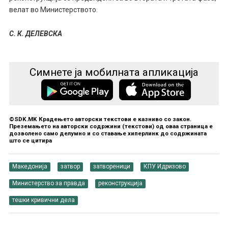
велат во Министерството.
С. К. ДЕЛЕВСКА
Симнете ја мобилната апликација
©SDK.MK Крадењето авторски текстови е казниво со закон.
Преземањето на авторски содржини (текстови) од оваа страница е
дозволено само делумно и со ставање хиперлинк до содржината
што се цитира
Македонија
затвор
затвореници
КПУ Идризово
Министерство за правда
реконструкција
тешки кривични дела