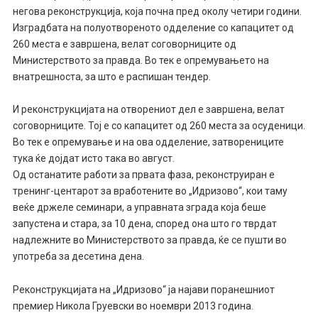
негова реконструкција, која почна пред околу четири години.
Изградбата на полуотвореното одделение со капацитет од
260 места е завршена, велат соговорниците од
Министерството за правда. Во тек е опремувањето на
внатрешноста, за што е распишан тендер.
И реконструкцијата на отворениот дел е завршена, велат
соговорниците. Тој е со капацитет од 260 места за осуденици.
Во тек е опремување и на ова одделение, затворениците
тука ќе дојдат исто така во август.
Од останатите работи за првата фаза, реконструиран е
тренинг-центарот за вработените во „Идризово“, кои таму
веќе држеле семинари, а управната зграда која беше
запустена и стара, за 10 дена, според она што го тврдат
надлежните во Министерството за правда, ќе се пушти во
употреба за десетина дена.
Реконструкцијата на „Идризово“ ја најави поранешниот
премиер Никола Груевски во ноември 2013 година.