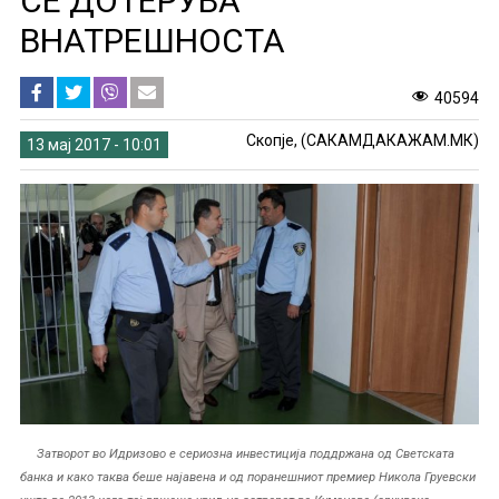
СЕ ДОТЕРУВА
ВНАТРЕШНОСТА
40594
Скопје, (САКАМДАКАЖАМ.МК)
13 мај 2017 - 10:01
Затворот во Идризово е сериозна инвестиција поддржана од Светската
банка и како таква беше најавена и од поранешниот премиер Никола Груевски