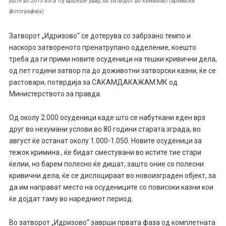
уште во 2013 кога тој вршеше увид на затворот во Куманово (архивска
фотографија)
Затворот „Идризово“ се дотерува со забрзано темпо и
наскоро затвореното пренатрупано одделение, коешто
треба да ги прими новите осуденици на тешки кривични дела,
од пет години затвор па до доживотни затворски казни, ќе се
растовари, потврдија за САКАМДАКАЖАМ.МК од
Министерството за правда.
Од околу 2.000 осуденици каде што се набуткани еден врз
друг во нехумани услови во 80 години старата зграда, во
август ќе останат околу 1.000-1.050. Новите осуденици за
тежок кримина , ќе бидат сместувани во истите тие стари
ќелии, но барем полесно ќе дишат, зашто оние со полесни
кривични дела, ќе се дислоцираат во новоизграден објект, за
да им направат место на осудениците со повисоки казни кои
ќе дојдат таму во наредниот период.
Во затворот „Идризово“ заврши првата фаза од комплетната