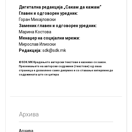
Дигитална редакција „Сакам да кажам“
Главен и одговорен уредник:
Горан Михајловски
Заменик главен и одговорен уредник:
Марина Костова
Менаџер на социјални мрежи:
Мирослав Илиоски
Редакцијa:
sdk@sdk.mk
©SDK.MK Крадењето авторски текстови е казниво со закон.
Преземањето на авторски содржини (текстови) од оваа
страница е дозволено само делумно и со ставање хиперлинк до
содржината што се цитира
Архива
Архива