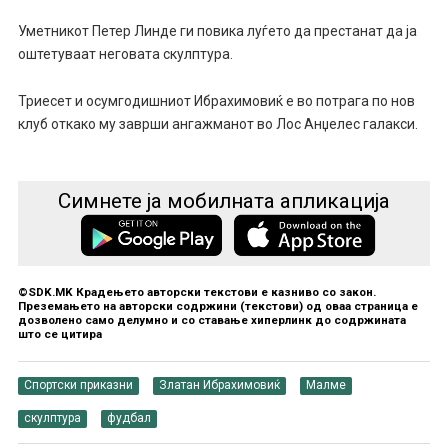
Уметникот Петер Линде ги повика луѓето да престанат да ја
оштетуваат неговата скулптура.
Триесет и осумгодишниот Ибрахимовиќ е во потрага по нов
клуб откако му заврши ангажманот во Лос Анџелес галакси.
Симнете ја мобилната апликација
©SDK.MK Крадењето авторски текстови е казниво со закон.
Преземањето на авторски содржини (текстови) од оваа страница е
дозволено само делумно и со ставање хиперлинк до содржината
што се цитира
Спортски приказни
Златан Ибрахимовиќ
Малме
скулптура
фудбал