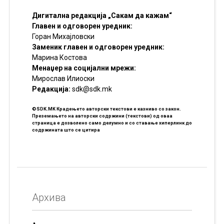
Дигитална редакција „Сакам да кажам“
Главен и одговорен уредник:
Горан Михајловски
Заменик главен и одговорен уредник:
Марина Костова
Менаџер на социјални мрежи:
Мирослав Илиоски
Редакцијa:
sdk@sdk.mk
©SDK.MK Крадењето авторски текстови е казниво со закон.
Преземањето на авторски содржини (текстови) од оваа
страница е дозволено само делумно и со ставање хиперлинк до
содржината што се цитира
Архива