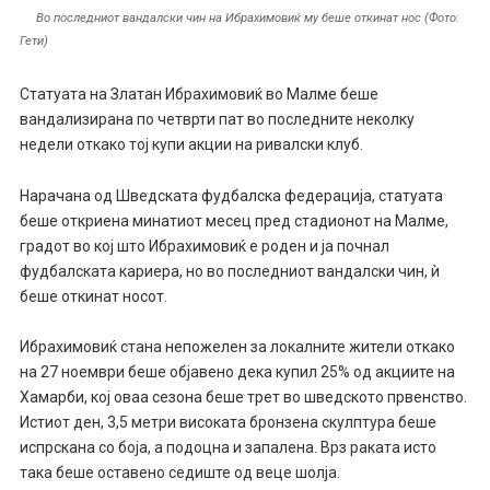
Во последниот вандалски чин на Ибрахимовиќ му беше откинат нос (Фото:
Гети)
Статуата на Златан Ибрахимовиќ во Малме беше
вандализирана по четврти пат во последните неколку
недели откако тој купи акции на ривалски клуб.
Нарачана од Шведската фудбалска федерација, статуата
беше откриена минатиот месец пред стадионот на Малме,
градот во кој што Ибрахимовиќ е роден и ја почнал
фудбалската кариера, но во последниот вандалски чин, ѝ
беше откинат носот.
Ибрахимовиќ стана непожелен за локалните жители откако
на 27 ноември беше објавено дека купил 25% од акциите на
Хамарби, кој оваа сезона беше трет во шведското првенство.
Истиот ден, 3,5 метри високата бронзена скулптура беше
испрскана со боја, а подоцна и запалена. Врз раката исто
така беше оставено седиште од веце шолја.