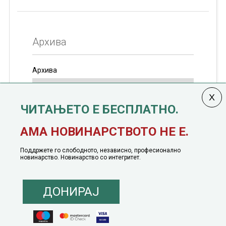
Архива
Архива
ЧИТАЊЕТО Е БЕСПЛАТНО.
Колумната
САКАМ ДА КАЖАМ
излегува од 12
АМА НОВИНАРСТВОТО НЕ Е.
јануари, 1991 година
Поддржете го слободното, независно, професионално
новинарство. Новинарство со интегритет.
ДОНИРАЈ
© 2016 - 2026 Сакам Да Кажам. Сите права задржани |
Маркетинг
понуда
|
Понуда за политичко рекламирање
|
Политика на приватност
|
Политика на инклузија
|
Кодекс на однесување