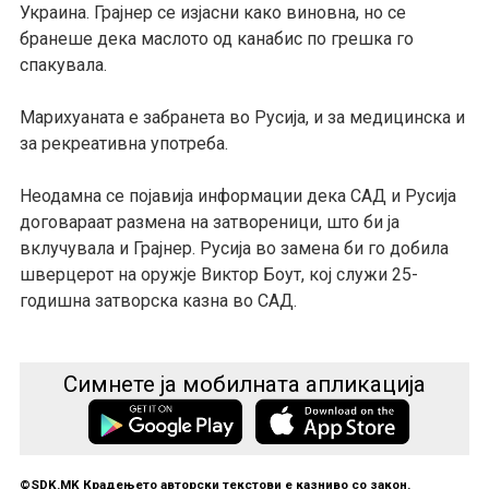
Украина. Грајнер се изјасни како виновна, но се
бранеше дека маслото од канабис по грешка го
спакувала.
Марихуаната е забранета во Русија, и за медицинска и
за рекреативна употреба.
Неодамна се појавија информации дека САД и Русија
договараат размена на затвореници, што би ја
вклучувала и Грајнер. Русија во замена би го добила
шверцерот на оружје Виктор Боут, кој служи 25-
годишна затворска казна во САД.
Симнете ја мобилната апликација
©SDK.MK Крадењето авторски текстови е казниво со закон.