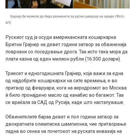
Грајнер би можела да биде разменета за руски шверцер на оружје (Фото:
АП)
Рускиот суд ја осуди американската кошаркарка
Бритни Грајнер на девет години затвор за обвиненија
поврзани со поседување дрога. Таа исто така мора да
плати казна од еден милион рубли (16.300 долари).
Триесет и едногодишната Грајнер, која важи за една
од најдобрите кошаркарки на сите времиња, е во
притвор од февруари, кога на аеродромот во Москва
ѝ било пронајдено масло од канабис во багажот. Таа
се враќала за САД од Русија, каде што настапуваше.
Обвинителите бараа девет и пол години затвор за
двократната олимписка шампионка, чие притворање
падна во сенка на почетокот на руската инвазија на