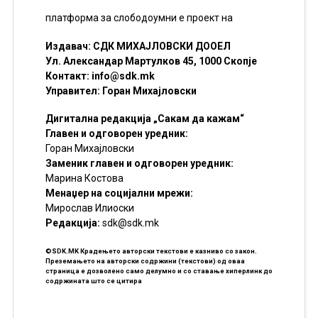
платформа за слободоумни е проект на
Издавач: СДК МИХАЈЛОВСКИ ДООЕЛ
Ул. Александар Мартулков 45, 1000 Скопје
Контакт:
info@sdk.mk
Управител: Горан Михајловски
Дигитална редакција „Сакам да кажам“
Главен и одговорен уредник:
Горан Михајловски
Заменик главен и одговорен уредник:
Марина Костова
Менаџер на социјални мрежи:
Мирослав Илиоски
Редакцијa:
sdk@sdk.mk
©SDK.MK Крадењето авторски текстови е казниво со закон.
Преземањето на авторски содржини (текстови) од оваа
страница е дозволено само делумно и со ставање хиперлинк до
содржината што се цитира