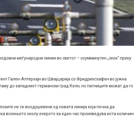
редовни меѓународни линии во светот – осумминутен „скок“ преку
а Сент Гален-Алтерхајн во Швајцарија со Фридрихсхафен во јужна
таму до западниот германски град Келн, но патниците можат да го
лозите не се воодушевени од новата линија која почна да
ека возењето околу езерото за еден час произведува иста количин