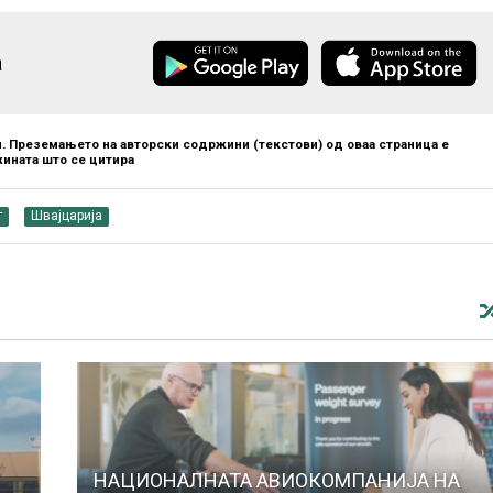
а
. Преземањето на авторски содржини (текстови) од оваа страница е
ината што се цитира
т
Швајцарија
НАЦИОНАЛНАТА АВИОКОМПАНИЈА НА