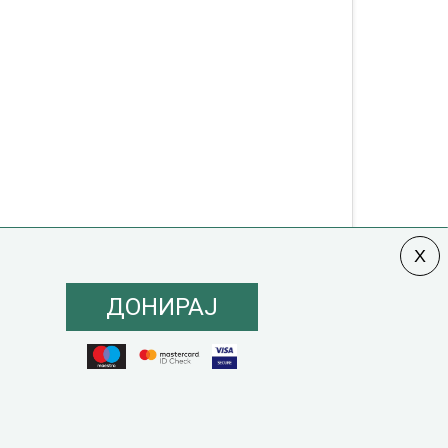
ДОНИРАЈ
олитика на инклузија
|
Кодекс на однесување