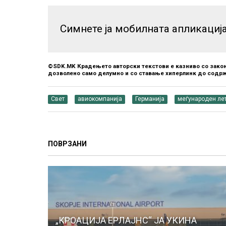
Симнете ја мобилната апликациј
©SDK.MK Крадењето авторски текстови е казниво со закон
дозволено само делумно и со ставање хиперлинк до содрж
Свет
авиокомпанија
Германија
меѓународен ле
ПОВРЗАНИ
„КРОАЦИЈА ЕРЛАЈНС“ ЈА УКИНА