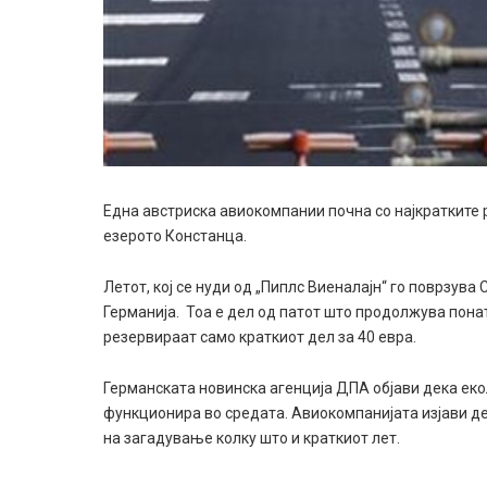
Една австрискa авиокомпании почна со најкратките 
езерото Констанца.
Летот, кој се нуди од „Пиплс Виеналајн“ го поврзув
Германија. Тоа е дел од патот што продолжува пона
резервираат само краткиот дел за 40 евра.
Германската новинска агенција ДПА објави дека еко
функционира во средата. Авиокомпанијата изјави д
на загадување колку што и краткиот лет.