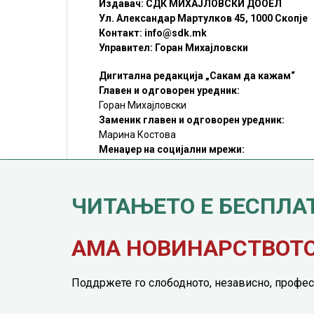
Издавач: СДК МИХАЈЛОВСКИ ДООЕЛ
Ул. Александар Мартулков 45, 1000 Скопје
Контакт:
info@sdk.mk
Управител: Горан Михајловски
Дигитална редакција „Сакам да кажам“
Главен и одговорен уредник:
Горан Михајловски
Заменик главен и одговорен уредник:
Марина Костова
Менаџер на социјални мрежи:
Мирослав Илиоски
Редакцијa:
sdk@sdk.mk
ЧИТАЊЕТО Е БЕСПЛА
©SDK.MK Крадењето авторски текстови е казниво со закон.
Преземањето на авторски содржини (текстови) од оваа
страница е дозволено само делумно и со ставање хиперлинк
до содржината што се цитира
АМА НОВИНАРСТВОТО 
Поддржете го слободното, независно, профес
© 2016 - 2026 Сакам Да Кажам. Сите права задржани |
Марк