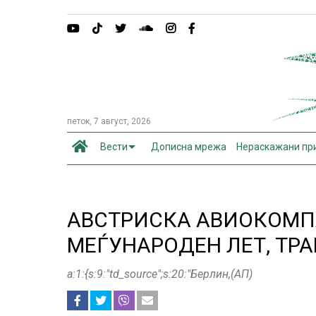
петок, 7 август, 2026
Вести
Дописна мрежа
Нераскажани пр
АВСТРИСКА АВИОКОМП
МЕЃУНАРОДЕН ЛЕТ, ТР
a:1:{s:9:"td_source";s:20:"Берлин,(АП)