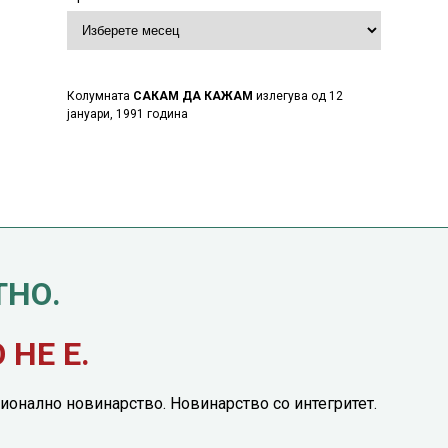
Колумната
САКАМ ДА КАЖАМ
излегува од 12
јануари, 1991 година
ТНО.
НЕ Е.
ионално новинарство. Новинарство со интегритет.
етинг понуда
|
Понуда за политичко рекламирање
|
Политика на приватност
|
П