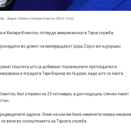
ба. - Барак Обама и Хилари Клинтон (Фото: Гети)
а и Хилари Клинтон, потврди американската Тајна служба.
пронајдено во домот на милијардерот Џорџ Сорос во њујоршко
руваат поштата што ја добиваат поранешните претседател и
акуирана и зградата Тајм Ворнер во Њујорк, каде што се наоѓа
Клинтон, бил откриен на 23 октомври, а ден подоцна, сличен пакет
гтон.
предвидените адреси. Оние на кои им биле наменети немаа никако
, се вели во соопштението на Тајната служба.