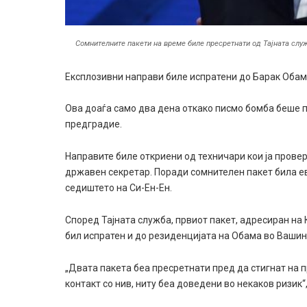
Сомнителните пакети на време биле пресретнати од Тајната служ
Експлозивни направи биле испратени до Барак Обам
Ова доаѓа само два дена откако писмо бомба беше 
предградие.
Направите биле откриени од техничари кои ја прове
државен секретар. Поради сомнителен пакет била ев
седиштето на Си-Ен-Ен.
Според Тајната служба, првиот пакет, адресиран на 
бил испратен и до резиденцијата на Обама во Вашин
„Двата пакета беа пресретнати пред да стигнат на 
контакт со нив, ниту беа доведени во некаков ризик“