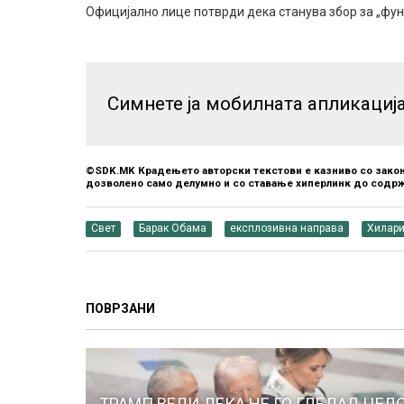
Официјално лице потврди дека станува збор за „фу
Симнете ја мобилната апликациј
©SDK.MK Крадењето авторски текстови е казниво со закон
дозволено само делумно и со ставање хиперлинк до содрж
Свет
Барак Обама
експлозивна направа
Хилари
ПОВРЗАНИ
ТРАМП ВЕЛИ ДЕКА НЕ ГО ГЛЕДАЛ ЦЕЛ