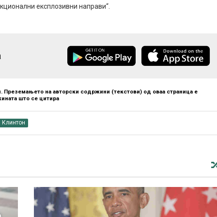
нкционални експлозивни направи“.
а
. Преземањето на авторски содржини (текстови) од оваа страница е
ината што се цитира
 Клинтон
О