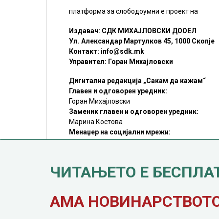
платформа за слободоумни е проект на
Издавач: СДК МИХАЈЛОВСКИ ДООЕЛ
Ул. Александар Мартулков 45, 1000 Скопје
Контакт:
info@sdk.mk
Управител: Горан Михајловски
Дигитална редакција „Сакам да кажам“
Главен и одговорен уредник:
Горан Михајловски
Заменик главен и одговорен уредник:
Марина Костова
Менаџер на социјални мрежи:
Мирослав Илиоски
Редакцијa:
sdk@sdk.mk
ЧИТАЊЕТО Е БЕСПЛА
©SDK.MK Крадењето авторски текстови е казниво со закон.
Преземањето на авторски содржини (текстови) од оваа
страница е дозволено само делумно и со ставање хиперлинк
до содржината што се цитира
АМА НОВИНАРСТВОТО 