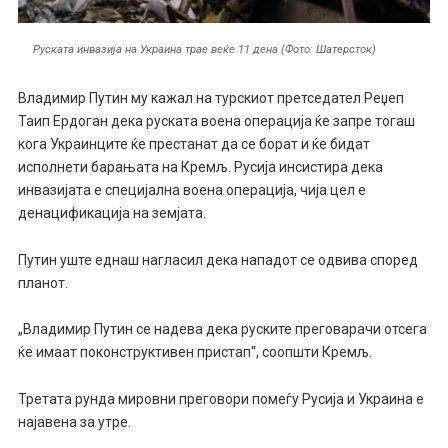
Руската инвазија на Украина трае веќе 11 дена (Фото: Шатерсток)
Владимир Путин му кажал на турскиот претседател Реџеп
Таип Ердоган дека руската воена операција ќе запре тогаш
кога Украинците ќе престанат да се борат и ќе бидат
исполнети барањата на Кремљ. Русија инсистира дека
инвазијата е специјална воена операција, чија цел е
денацификација на земјата.
Путин уште еднаш нагласил дека нападот се одвива според
планот.
„Владимир Путин се надева дека руските преговарачи отсега
ќе имаат поконструктивен пристап“, соопшти Кремљ.
Третата рунда мировни преговори помеѓу Русија и Украина е
најавена за утре.