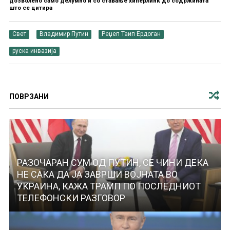
дозволено само делумно и со ставање хиперлинк до содржината
што се цитира
Свет
Владимир Путин
Реџеп Таип Ердоган
руска инвазија
ПОВРЗАНИ
РАЗОЧАРАН СУМ ОД ПУТИН, СЕ ЧИНИ ДЕКА
НЕ САКА ДА ЈА ЗАВРШИ ВОЈНАТА ВО
УКРАИНА, КАЖА ТРАМП ПО ПОСЛЕДНИОТ
ТЕЛЕФОНСКИ РАЗГОВОР