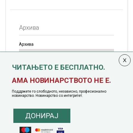
Архива
Архива
ЧИТАЊЕТО Е БЕСПЛАТНО.
Колумната
САКАМ ДА КАЖАМ
излегува од 12
АМА НОВИНАРСТВОТО НЕ Е.
јануари, 1991 година
Поддржете го слободното, независно, професионално
новинарство. Новинарство со интегритет.
ДОНИРАЈ
© 2016 - 2026 Сакам Да Кажам. Сите права задржани |
Маркетинг
понуда
|
Понуда за политичко рекламирање
|
Политика на приватност
|