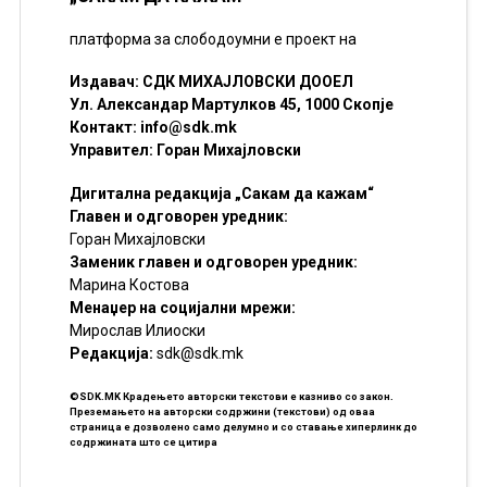
платформа за слободоумни е проект на
Издавач: СДК МИХАЈЛОВСКИ ДООЕЛ
Ул. Александар Мартулков 45, 1000 Скопје
Контакт:
info@sdk.mk
Управител: Горан Михајловски
Дигитална редакција „Сакам да кажам“
Главен и одговорен уредник:
Горан Михајловски
Заменик главен и одговорен уредник:
Марина Костова
Менаџер на социјални мрежи:
Мирослав Илиоски
Редакцијa:
sdk@sdk.mk
©SDK.MK Крадењето авторски текстови е казниво со закон.
Преземањето на авторски содржини (текстови) од оваа
страница е дозволено само делумно и со ставање хиперлинк до
содржината што се цитира