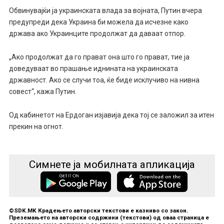
Обвинувајќи ја украинската влада за војната, Путин вчера
предупреди дека Украина би можела да исчезне како
држава ако Украинците продолжат да даваат отпор.
„Ако продолжат да го прават она што го прават, тие ја
доведуваат во прашање иднината на украинската
државност. Ако се случи тоа, ќе биде исклучиво на нивна
совест“, кажа Путин.
Од кабинетот на Ердоган изјавија дека тој се заложил за итен
прекин на огнот.
Симнете ја мобилната апликација
©SDK.MK Крадењето авторски текстови е казниво со закон.
Преземањето на авторски содржини (текстови) од оваа страница е