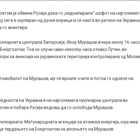
оатом ја обвини Русија дека го „киднапирала“ шефот на најголемат
ј сега е окупиран од руски војници и се наоѓа во регион на Украина
 го анектира.
уклеарната централа Запорожје, Ихор Мурашов вчера околу 16 часо
нергоатом. Тоа се случи само неколку часа откако Путин, во
вори за анексија на украинската територија контролирана од Моск
томобилот на Мурашов, му ги врзале очите и потоа го однеле на
збедноста на Украина и на најголемата нуклеарна централа во
Котин и побара Русија веднаш да го ослободи Мурашов.
уклеарката. Меѓународната агенција за атомска енергија, која има
врди тврдењето на Енергоатом за апсењето на Мурашов.