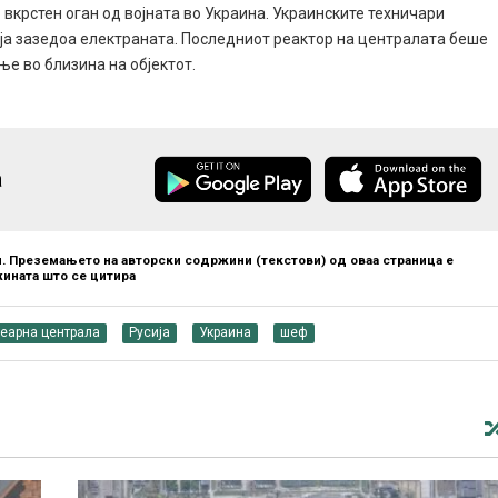
вкрстен оган од војната во Украина. Украинските техничари
и ја зазедоа електраната. Последниот реактор на централата беше
е во близина на објектот.
а
. Преземањето на авторски содржини (текстови) од оваа страница е
ината што се цитира
леарна централа
Русија
Украина
шеф