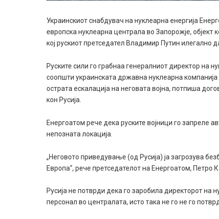
Украинскиот снабдувач на нуклеарна енергија Енерг
европска нуклеарна централа во Запорожје, објект ко
кој рускиот претседател Владимир Путин илегално да
Руските сили го грабнаа генералниот директор на н
соопшти украинската државна нуклеарна компанија Е
острата ескалација на неговата војна, потпиша дого
кон Русија.
Енергоатом рече дека руските војници го запреле ав
непозната локација.
„Неговото приведување (од Русија) ја загрозува бе
Европа“, рече претседателот на Енергоатом, Петро 
Русија не потврди дека го заробила директорот на н
персонал во централата, исто така не го не го пот