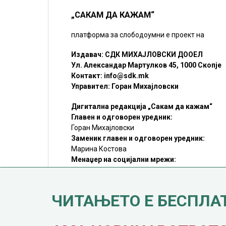
„САКАМ ДА КАЖАМ“
платформа за слободоумни е проект на
Издавач: СДК МИХАЈЛОВСКИ ДООЕЛ
Ул. Александар Мартулков 45, 1000 Скопје
Контакт:
info@sdk.mk
Управител: Горан Михајловски
Дигитална редакција „Сакам да кажам“
Главен и одговорен уредник:
Горан Михајловски
Заменик главен и одговорен уредник:
Марина Костова
Менаџер на социјални мрежи:
Мирослав Илиоски
Редакцијa:
sdk@sdk.mk
ЧИТАЊЕТО Е БЕСПЛА
©SDK.MK Крадењето авторски текстови е казниво со закон.
Преземањето на авторски содржини (текстови) од оваа
страница е дозволено само делумно и со ставање хиперлинк
до содржината што се цитира