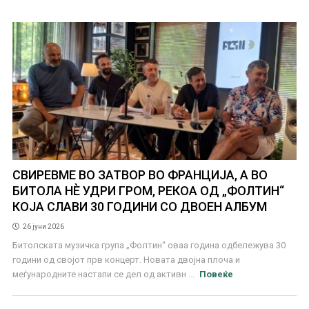
СВИРЕВМЕ ВО ЗАТВОР ВО ФРАНЦИЈА, А ВО
БИТОЛА НЀ УДРИ ГРОМ, РЕКОА ОД „ФОЛТИН“
КОЈА СЛАВИ 30 ГОДИНИ СО ДВОЕН АЛБУМ
26 јуни 2026
Битолскaта музичка група „Фолтин“ оваа година одбележува 30
години од својот прв концерт. Новата двојна плоча и
меѓународните настапи се дел од активн ...
Повеќе