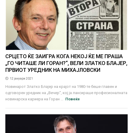
СРЦЕТО ЌЕ ЗАИГРА КОГА НЕКОЈ ЌЕ МЕ ПРАША
„ГО ЧИТАШЕ ЛИ ГОРАН?“, ВЕЛИ ЗЛАТКО БЛАЈЕР,
ПРВИОТ УРЕДНИК НА МИХАЈЛОВСКИ
12 јануари 2021
Новинарот Златко Блајер на крајот на 1980-те беше главен и
одговорен уредник на „Вечер“, кој ја лансираше професионалната
новинарска кариера на Горан ...
Повеќе