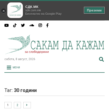
СДК.МК
Преземи
sdk.com.mk
Бесплатно на Google Play
сабота, 8 август, 2026
МЕНИ
Таг:
30 години
1
2