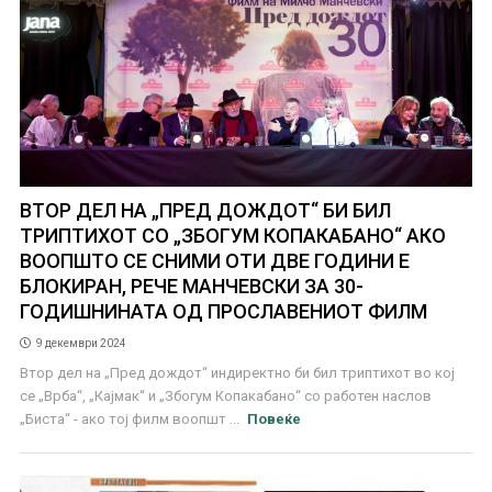
ВТОР ДЕЛ НА „ПРЕД ДОЖДОТ“ БИ БИЛ
ТРИПТИХОТ СО „ЗБОГУМ КОПАКАБАНО“ АКО
ВООПШТО СЕ СНИМИ ОТИ ДВЕ ГОДИНИ Е
БЛОКИРАН, РЕЧЕ МАНЧЕВСКИ ЗА 30-
ГОДИШНИНАТА ОД ПРОСЛАВЕНИОТ ФИЛМ
9 декември 2024
Втор дел на „Пред дождот“ индиректно би бил триптихот во кој
се „Врба“, „Кајмак“ и „Збогум Копакабано“ со работен наслов
„Биста“ - ако тој филм воопшт ...
Повеќе