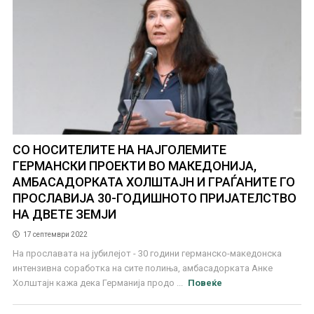
СО НОСИТЕЛИТЕ НА НАЈГОЛЕМИТЕ
ГЕРМАНСКИ ПРОЕКТИ ВО МАКЕДОНИЈА,
АМБАСАДОРКАТА ХОЛШТАЈН И ГРАЃАНИТЕ ГО
ПРОСЛАВИЈА 30-ГОДИШНОТО ПРИЈАТЕЛСТВО
НА ДВЕТЕ ЗЕМЈИ
17 септември 2022
На прославата на јубилејот - 30 години германско-македонска
интензивна соработка на сите полиња, амбасадорката Анке
Холштајн кажа дека Германија продо ...
Повеќе