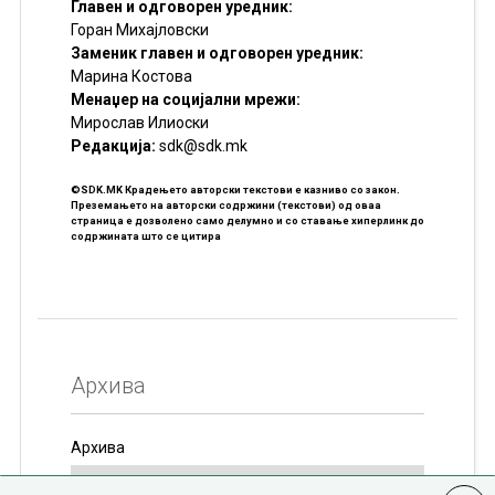
Главен и одговорен уредник:
Горан Михајловски
Заменик главен и одговорен уредник:
Марина Костова
Менаџер на социјални мрежи:
Мирослав Илиоски
Редакцијa:
sdk@sdk.mk
©SDK.MK Крадењето авторски текстови е казниво со закон.
Преземањето на авторски содржини (текстови) од оваа
страница е дозволено само делумно и со ставање хиперлинк до
содржината што се цитира
Архива
Архива