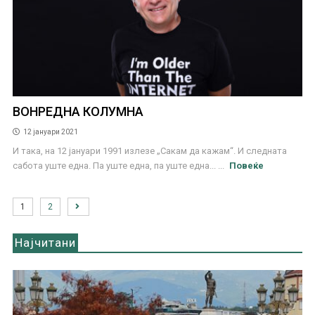
ВОНРЕДНА КОЛУМНА
12 јануари 2021
И така, на 12 јануари 1991 излезе „Сакам да кажам“. И следната
сабота уште една. Па уште една, па уште една... ...
Повеќе
1
2
Најчитани