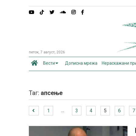
петок, 7 август, 2026
Вести
Дописна мрежа
Нераскажани пр
Таг:
апсење
…
1
3
4
5
6
7