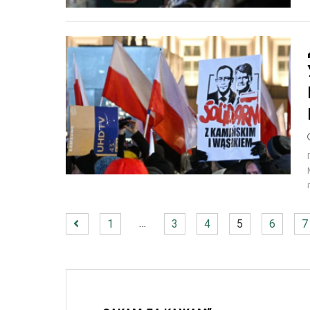
…
1
3
4
5
6
7