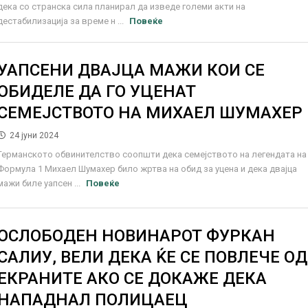
дека со странска сила планирал да изведе големи акти на
дестабилизација за време н ...
Повеќе
УАПСЕНИ ДВАЈЦА МАЖИ КОИ СЕ
ОБИДЕЛЕ ДА ГО УЦЕНАТ
СЕМЕЈСТВОТО НА МИХАЕЛ ШУМАХЕР
24 јуни 2024
Германското обвинителство соопшти дека семејството на легендата на
Формула 1 Михаел Шумахер било жртва на обид за уцена и дека двајца
мажи биле уапсен ...
Повеќе
ОСЛОБОДЕН НОВИНАРОТ ФУРКАН
САЛИУ, ВЕЛИ ДЕКА ЌЕ СЕ ПОВЛЕЧЕ ОД
ЕКРАНИТЕ АКО СЕ ДОКАЖЕ ДЕКА
НАПАДНАЛ ПОЛИЦАЕЦ