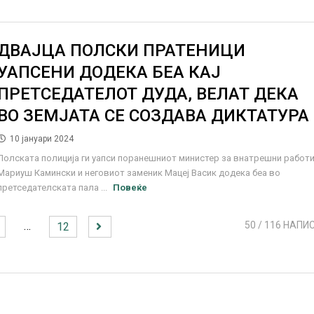
ДВАЈЦА ПОЛСКИ ПРАТЕНИЦИ
УАПСЕНИ ДОДЕКА БЕА КАЈ
ПРЕТСЕДАТЕЛОТ ДУДА, ВЕЛАТ ДЕКА
ВО ЗЕМЈАТА СЕ СОЗДАВА ДИКТАТУРА
10 јануари 2024
Полската полиција ги уапси поранешниот министер за внатрешни работ
Мариуш Камински и неговиот заменик Мацеј Васик додека беа во
претседателската пала ...
Повеќе
…
50
/ 116 НАПИ
12