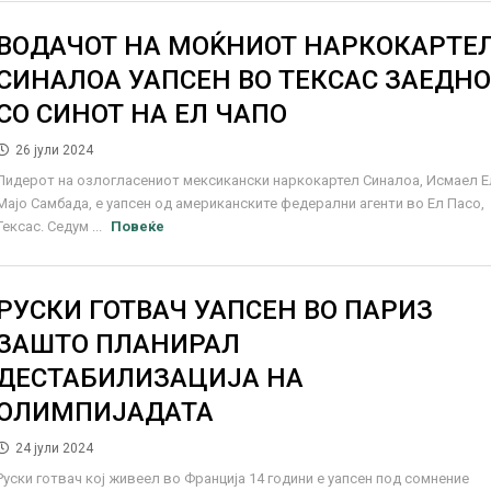
ВОДАЧОТ НА МОЌНИОТ НАРКОКАРТЕ
СИНАЛОА УАПСЕН ВО ТЕКСАС ЗАЕДН
СО СИНОТ НА ЕЛ ЧАПО
26 јули 2024
Лидерот на озлогласениот мексикански наркокартел Синалоа, Исмаел Е
Мајо Самбада, е уапсен од американските федерални агенти во Ел Пасо,
Тексас. Седум ...
Повеќе
РУСКИ ГОТВАЧ УАПСЕН ВО ПАРИЗ
ЗАШТО ПЛАНИРАЛ
ДЕСТАБИЛИЗАЦИЈА НА
ОЛИМПИЈАДАТА
24 јули 2024
Руски готвач кој живеел во Франција 14 години е уапсен под сомнение