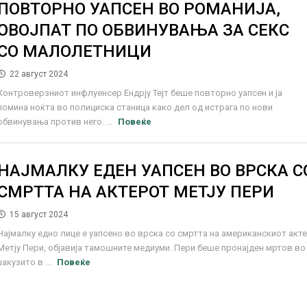
ПОВТОРНО УАПСЕН ВО РОМАНИЈА,
ОВОЈПАТ ПО ОБВИНУВАЊА ЗА СЕКС
СО МАЛОЛЕТНИЦИ
22 август 2024
Контроверзниот инфлуенсер Ендрју Тејт беше повторно уапсен и ја
помина ноќта во полициска станица како дел од истрага по нови
обвинувања против него. ...
Повеќе
НАЈМАЛКУ ЕДЕН УАПСЕН ВО ВРСКА С
СМРТТА НА АКТЕРОТ МЕТЈУ ПЕРИ
15 август 2024
Најмалку едно лице е уапсено во врска со смртта на американскиот акт
Метју Пери, објавија тамошните медиуми. Пери беше пронајден мртов во
џакузито в ...
Повеќе