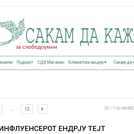
иказни
Подкаст
СДК Магазин
Климатска акција
Сакам да
…
50
/ 116 НАПИ
12
ИНФЛУЕНСЕРОТ ЕНДРЈУ TEJT