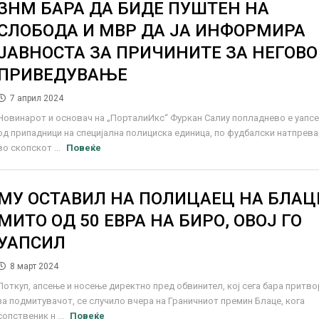
ЗНМ БАРА ДА БИДЕ ПУШТЕН НА
СЛОБОДА И МВР ДА ЈА ИНФОРМИРА
ЈАВНОСТА ЗА ПРИЧИНИТЕ ЗА НЕГОВО
ПРИВЕДУВАЊЕ
7 април 2024
Новинарот и основач на „ПорталиИкс“ Фуркан Салиу попладнево е уапс
од припадници на специјална полициска единица, по фудбалски натпрев
во скопскот ...
Повеќе
МУ ОСТАВИЛ НА ПОЛИЦАЕЦ НА БЛАЦ
МИТО ОД 50 ЕВРА НА БИРО, ОВОЈ ГО
УАПСИЛ
8 март 2024
Поткуп, апсење и носење директно пред обвинител, кој сега бара притво
за подмитувачот, се случило вчера на Граничниот премин Блаце, кога
сопственик н ...
Повеќе