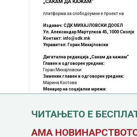
„САКАМ ДА КАЖАМ“
платформа за слободоумни е проект на
Издавач: СДК МИХАЈЛОВСКИ ДООЕЛ
Ул. Александар Мартулков 45, 1000 Скопје
Контакт:
info@sdk.mk
Управител: Горан Михајловски
Дигитална редакција „Сакам да кажам“
Главен и одговорен уредник:
Горан Михајловски
Заменик главен и одговорен уредник:
Марина Костова
Менаџер на социјални мрежи:
Мирослав Илиоски
Редакцијa:
sdk@sdk.mk
ЧИТАЊЕТО Е БЕСПЛА
©SDK.MK Крадењето авторски текстови е казниво со закон.
Преземањето на авторски содржини (текстови) од оваа
страница е дозволено само делумно и со ставање хиперлинк
до содржината што се цитира
АМА НОВИНАРСТВОТО 