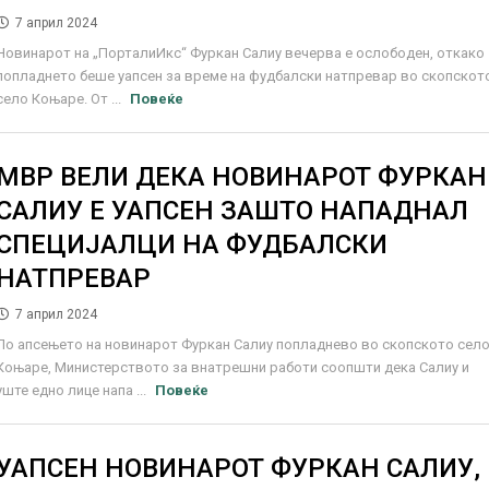
7 април 2024
Новинарот на „ПорталиИкс“ Фуркан Салиу вечерва е ослободен, откако
поплaднето беше уапсен за време на фудбалски натпревар во скопскот
село Коњаре. От ...
Повеќе
МВР ВЕЛИ ДЕКА НОВИНАРОТ ФУРКАН
САЛИУ Е УАПСЕН ЗАШТО НАПАДНАЛ
СПЕЦИЈАЛЦИ НА ФУДБАЛСКИ
НАТПРЕВАР
7 април 2024
По апсењето на новинарот Фуркан Салиу попладнево во скопското сел
Коњаре, Министерството за внатрешни работи соопшти дека Салиу и
уште едно лице напа ...
Повеќе
УАПСЕН НОВИНАРОТ ФУРКАН САЛИУ,