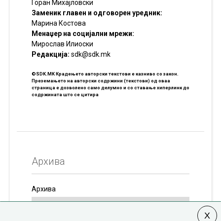
Горан Михајловски
Заменик главен и одговорен уредник:
Марина Костова
Менаџер на социјални мрежи:
Мирослав Илиоски
Редакцијa:
sdk@sdk.mk
©SDK.MK Крадењето авторски текстови е казниво со закон.
Преземањето на авторски содржини (текстови) од оваа
страница е дозволено само делумно и со ставање хиперлинк до
содржината што се цитира
Архива
Архива