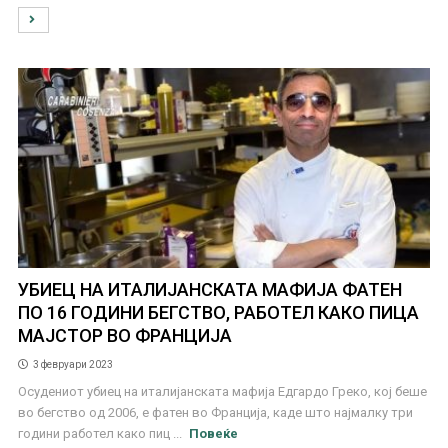
УБИЕЦ НА ИТАЛИЈАНСКАТА МАФИЈА ФАТЕН
ПО 16 ГОДИНИ БЕГСТВО, РАБОТЕЛ КАКО ПИЦА
МАЈСТОР ВО ФРАНЦИЈА
3 февруари 2023
Осудениот убиец на италијанската мафија Едгардо Греко, кој беше
во бегство од 2006, е фатен во Франција, каде што најмалку три
години работел како пиц ...
Повеќе