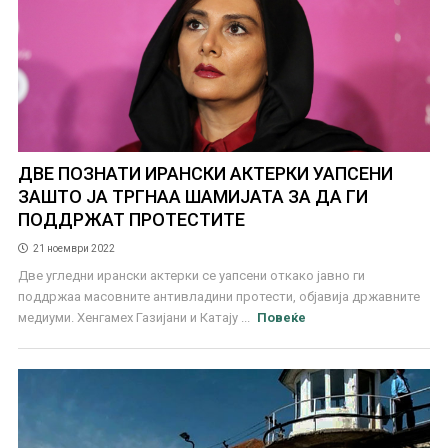
ДВЕ ПОЗНАТИ ИРАНСКИ АКТЕРКИ УАПСЕНИ
ЗАШТО ЈА ТРГНАА ШАМИЈАТА ЗА ДА ГИ
ПОДДРЖАТ ПРОТЕСТИТЕ
21 ноември 2022
Две угледни ирански актерки се уапсени откако јавно ги
поддржаа масовните антивладини протести, објавија државните
медиуми. Хенгамех Газијани и Катају ...
Повеќе