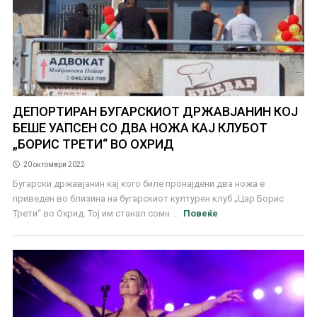
ДЕПОРТИРАН БУГАРСКИОТ ДРЖАВЈАНИН КОЈ
БЕШЕ УАПСЕН СО ДВА НОЖА КАЈ КЛУБОТ
„БОРИС ТРЕТИ“ ВО ОХРИД
20 октомври 2022
Бугарски државјанин кај кого биле пронајдени два ножа е
приведен во близина на бугарскиот културен клуб „Цар Борис
Трети“ во Охрид. Тој им станал сомн ...
Повеќе