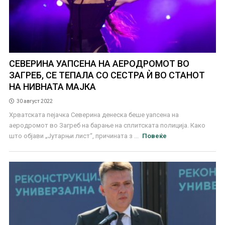
СЕВЕРИНА УАПСЕНА НА АЕРОДРОМОТ ВО
ЗАГРЕБ, СЕ ТЕПАЛА СО СЕСТРА Ѝ ВО СТАНОТ
НА НИВНАТА МАЈКА
30 август 2022
Хрватската пејачка Северина денеска беше уапсена на
аеродромот во Загреб на барање на сплитската полиција. Како
што објави „Јутарњи лист“, причината з ...
Повеќе