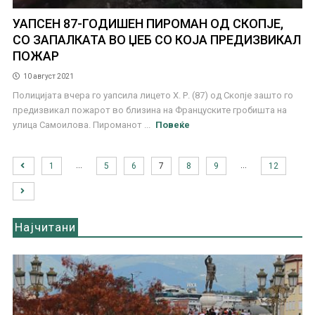
УАПСЕН 87-ГОДИШЕН ПИРОМАН ОД СКОПЈЕ,
СО ЗАПАЛКАТА ВО ЏЕБ СО КОЈА ПРЕДИЗВИКАЛ
ПОЖАР
10 август 2021
Полицијата вчера го уапсила лицето Х. Р. (87) од Скопје зашто го
предизвикал пожарот во близина на Француските гробишта на
улица Самоилова. Пироманот ...
Повеќе
…
…
1
5
6
7
8
9
12
Најчитани