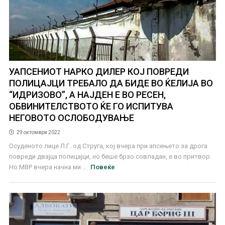
УАПСЕНИОТ НАРКО ДИЛЕР КОЈ ПОВРЕДИ
ПОЛИЦАЈЦИ ТРЕБАЛО ДА БИДЕ ВО ЌЕЛИЈА ВО
“ИДРИЗОВО”, А НАЈДЕН Е ВО РЕСЕН,
ОБВИНИТЕЛСТВОТО ЌЕ ГО ИСПИТУВА
НЕГОВОТО ОСЛОБОДУВАЊЕ
29 октомври 2022
Осуденото лице Л.Г. од Струга, кој вчера при апсењето за дрога
повреди двајца полицајци, но беше брзо совладан, е во притвор.
Но МВР вчера начна ми ...
Повеќе