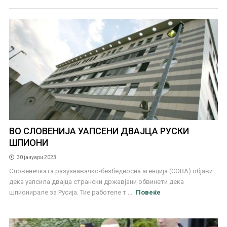
ВО СЛОВЕНИЈА УАПСЕНИ ДВАЈЦА РУСКИ
ШПИОНИ
30 јануари 2023
Словенечката разузнавачко-безбедносна агенција (СОВА) објави
дека уапсила двајца странски државјани обвинети дека
шпионирале за Русија. Тие работеле т ...
Повеќе