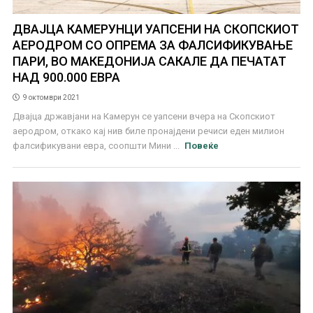
ДВАЈЦА КАМЕРУНЦИ УАПСЕНИ НА СКОПСКИОТ
АЕРОДРОМ СО ОПРЕМА ЗА ФАЛСИФИКУВАЊЕ
ПАРИ, ВО МАКЕДОНИЈА САКАЛЕ ДА ПЕЧАТАТ
НАД 900.000 ЕВРА
9 октомври 2021
Двајца државјани на Камерун се уапсени вчера на Скопскиот
аеродром, откако кај нив биле пронајдени речиси еден милион
фалсификувани евра, соопшти Мини ...
Повеќе