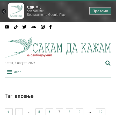
СДК.МК
Преземи
sdk.com.mk
Бесплатно на Google Play
петок, 7 август, 2026
МЕНИ
Таг:
апсење
…
…
1
5
6
7
8
9
12