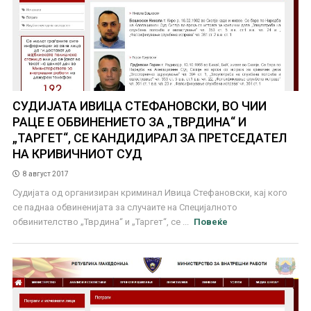
СУДИЈАТА ИВИЦА СТЕФАНОВСКИ, ВО ЧИИ
РАЦЕ Е ОБВИНЕНИЕТО ЗА „ТВРДИНА“ И
„ТАРГЕТ“, СЕ КАНДИДИРАЛ ЗА ПРЕТСЕДАТЕЛ
НА КРИВИЧНИОТ СУД
8 август 2017
Судијата од организиран криминал Ивица Стефановски, кај кого
се паднаа обвиненијата за случаите на Специјалното
обвинителство „Тврдина“ и „Таргет“, се ...
Повеќе