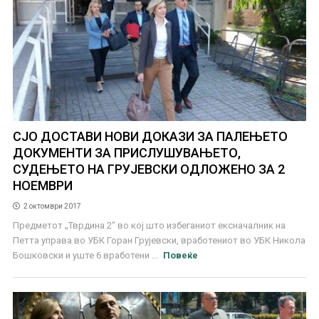
СЈО ДОСТАВИ НОВИ ДОКАЗИ ЗА ПАЛЕЊЕТО
ДОКУМЕНТИ ЗА ПРИСЛУШУВАЊЕТО,
СУДЕЊЕТО НА ГРУЈЕВСКИ ОДЛОЖЕНО ЗА 2
НОЕМВРИ
2 октомври 2017
Предметот „Тврдина 2“ во кој што избеганиот ексначалник на
Петта управа во УБК Горан Грујевски, вработениот во УБК Никола
Бошковски и уште 6 вработени ...
Повеќе