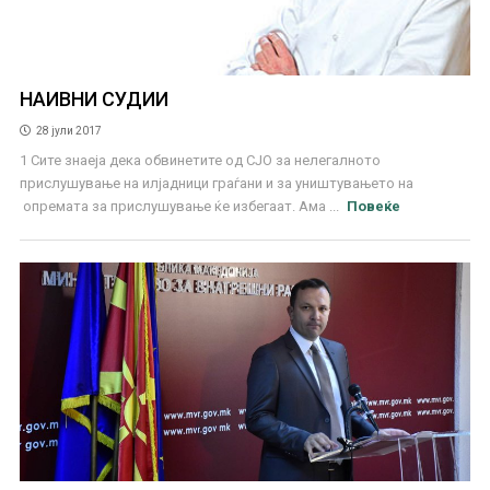
НАИВНИ СУДИИ
28 јули 2017
1 Сите знаеја дека обвинетите од СЈО за нелегалното
прислушување на илјадници граѓани и за уништувањето на
опремата за прислушување ќе избегаат. Ама ...
Повеќе