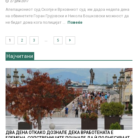
27 јули 2017
Апелациониот суд Скопје и Врховниот суд им дадоа недела дена
на обвинетите Горан Грујовски и Никола Бошковски можност да
не бидат дома кога полицијат ...
Повеќе
…
1
2
3
5
Најчитани
ДВА ДЕНА ОТКАКО ДОЗНАЛЕ ДЕКА ВРАБОТЕНАТА Е
БРЕМЕНА, СОПСТВЕНИЦИТЕ ПОЧНАЛЕ ДА Ѝ ПОДНЕСУВААТ