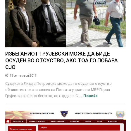
ИЗБЕГАНИОТ ГРУЈЕВСКИ МОЖЕ ДА БИДЕ
ОСУДЕН ВО ОТСУСТВО, АКО ТОА ГО ПОБАРА
СЈО
13 септември 2017
Судијката Лидија Петровска може да го осуди во отсуство
обвинетиот ексначалник на Петтата управа во МВР Горан
Грујевски кој е во бегство, потврди за С ...
Повеќе