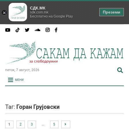
СДК.МК
Преземи
sdk.com.mk
Бесплатно на Google Play
петок, 7 август, 2026
МЕНИ
Таг:
Горан Грујовски
…
1
2
3
5