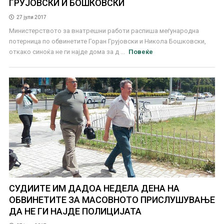
ГРУЈОВСКИ И БОШКОВСКИ
27 јули 2017
Министерството за внатрешни работи распиша меѓународна
потерница по обвинетите Горан Грујовски и Никола Бошковски,
откако синоќа не ги најде дома за д ...
Повеќе
СУДИИТЕ ИМ ДАДОА НЕДЕЛА ДЕНА НА
ОБВИНЕТИТЕ ЗА МАСОВНОТО ПРИСЛУШУВАЊЕ
ДА НЕ ГИ НАЈДЕ ПОЛИЦИЈАТА