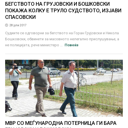
БЕГСТВОТО НА ГРУЈОВСКИ И БОШКОВСКИ
ПОКАЖА КОЛКУ Е ТРУЛО СУДСТВОТО, ИЗЈАВИ
СПАСОВСКИ
28 јули 2017
Судиите се одговорни за бегството на Горан Грујовски и Никола
Бошковски, обвинети за масовното нелегално прислушување, а
не полицијата, рече министеро ...
Повеќе
МВР СО МЕЃУНАРОДНА ПОТЕРНИЦА ГИ БАРА