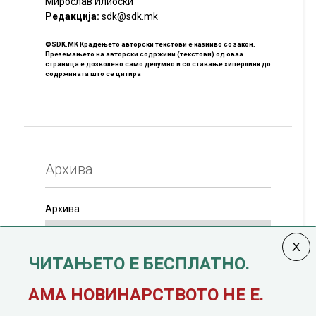
Мирослав Илиоски
Редакцијa:
sdk@sdk.mk
©SDK.MK Крадењето авторски текстови е казниво со закон.
Преземањето на авторски содржини (текстови) од оваа
страница е дозволено само делумно и со ставање хиперлинк до
содржината што се цитира
Архива
Архива
ЧИТАЊЕТО Е БЕСПЛАТНО.
Колумната
САКАМ ДА КАЖАМ
излегува од 12
АМА НОВИНАРСТВОТО НЕ Е.
јануари, 1991 година