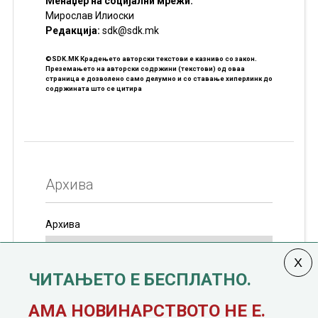
Менаџер на социјални мрежи:
Мирослав Илиоски
Редакцијa:
sdk@sdk.mk
©SDK.MK Крадењето авторски текстови е казниво со закон.
Преземањето на авторски содржини (текстови) од оваа
страница е дозволено само делумно и со ставање хиперлинк до
содржината што се цитира
Архива
Архива
ЧИТАЊЕТО Е БЕСПЛАТНО.
Колумната
САКАМ ДА КАЖАМ
излегува од 12
АМА НОВИНАРСТВОТО НЕ Е.
јануари, 1991 година