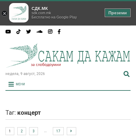
СДК.МК
Преземи
sdk.com.mk
Бесплатно на Google Play
недела, 9 август, 2026
МЕНИ
Таг:
концерт
…
1
2
3
17