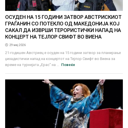
ОСУДЕН НА 15 ГОДИНИ ЗАТВОР АВСТРИСКИОТ
ГРАЃАНИН СО ПОТЕКЛО ОД МАКЕДОНИЈА КОЈ
САКАЛ ДА ИЗВРШИ ТЕРОРИСТИЧКИ НАПАД НА
КОНЦЕРТ НА ТЕЈЛОР СВИФТ ВО ВИЕНА
29 мај 2026
21-годишен Австриец е осуден на 15 години затвор за планирање
џихадистички напад на концертот на Тејлор Свифт во Виена за
време на турнејата „Ерас“ на ...
Повеќе