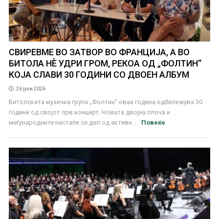
СВИРЕВМЕ ВО ЗАТВОР ВО ФРАНЦИЈА, А ВО
БИТОЛА НЀ УДРИ ГРОМ, РЕКОА ОД „ФОЛТИН“
КОЈА СЛАВИ 30 ГОДИНИ СО ДВОЕН АЛБУМ
26 јуни 2026
Битолскaта музичка група „Фолтин“ оваа година одбележува 30
години од својот прв концерт. Новата двојна плоча и
меѓународните настапи се дел од активн ...
Повеќе