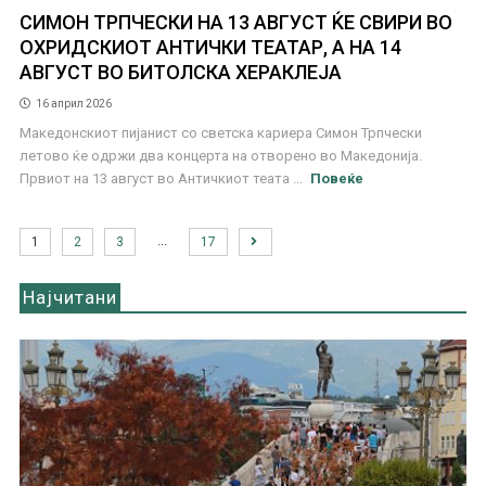
СИМОН ТРПЧЕСКИ НА 13 АВГУСТ ЌЕ СВИРИ ВО
ОХРИДСКИОТ АНТИЧКИ ТЕАТАР, А НА 14
АВГУСТ ВО БИТОЛСКА ХЕРАКЛЕЈА
16 април 2026
Македонскиот пијанист со светска кариера Симон Трпчески
летово ќе одржи два концерта на отворено во Македонија.
Првиот на 13 август во Античкиот теата ...
Повеќе
…
1
2
3
17
Најчитани