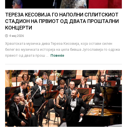
ТЕРЕЗА КЕСОВИЈА ГО НАПОЛНИ СПЛИТСКИОТ
СТАДИОН НА ПРВИОТ ОД ДВАТА ПРОШТАЛНИ
КОНЦЕРТИ
4 мај 2026
Хрватската музичка дива Тереза Кесовија, која остави силен
белег во музичката историја на цела бивша Југославија го одржа
првиот од двата прош ...
Повеќе