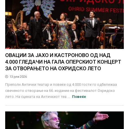
ОВАЦИИ ЗА ЈАХО И КАСТРОНОВО ОД НАД
4.000 ГЛЕДАЧИ НА ГАЛА ОПЕРСКИОТ КОНЦЕРТ
ЗА ОТВОРАЊЕТО НА ОХРИДСКО ЛЕТО
13 јули 2026
Преполн Антички театар и повеќе од 4.000 гости го одбележаа
свеченото отворање на 66. издание на фестивалот Охридско
лето. На сцената на Античкиот теа ...
Повеќе