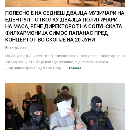
ПОЛЕСНО Е НА СЕДНЕШ ДВАЈЦА МУЗИЧАРИ НА
ЕДЕН ПУЛТ ОТКОЛКУ ДВАЈЦА ПОЛИТИЧАРИ
НА МАСА, РЕЧЕ ДИРЕКТОРОТ НА СОЛУНСКАТА
ФИЛХАРМОНИЈА СИМОС ПАПАНАС ПРЕД
КОНЦЕРТОТ ВО СКОПЈЕ НА 20 ЈУНИ
12 јуни 2026
На 20 јуни од 21 часот во Градскиот парк во Скопје, оркестарот на
Филхармонијата, ќе ја изведе музичко-сценската кантата
„Кармина Бурана“ од Карл Орф. ...
Повеќе