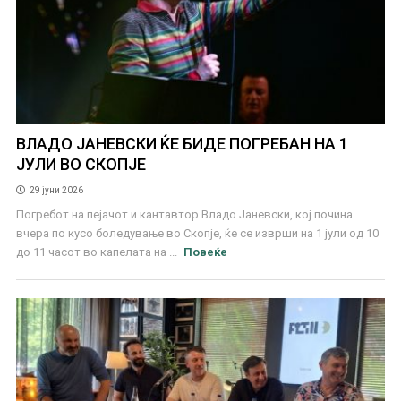
ВЛАДО ЈАНЕВСКИ ЌЕ БИДЕ ПОГРЕБАН НА 1
ЈУЛИ ВО СКОПЈЕ
29 јуни 2026
Погребот на пејачот и кантавтор Владо Јаневски, кој почина
вчера по кусо боледување во Скопје, ќе се изврши на 1 јули од 10
до 11 часот во капелата на ...
Повеќе