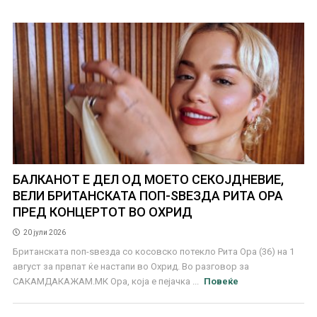
БАЛКАНОТ Е ДЕЛ ОД МОЕТО СЕКОЈДНЕВИЕ,
ВЕЛИ БРИТАНСКАТА ПОП-ЅВЕЗДА РИТА ОРА
ПРЕД КОНЦЕРТОТ ВО ОХРИД
20 јули 2026
Британската поп-ѕвезда со косовско потекло Рита Ора (36) на 1
август за првпат ќе настапи во Охрид. Во разговор за
САКАМДАКАЖАМ.МК Ора, која е пејачка ...
Повеќе