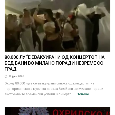
80.000 ЛУЃЕ ЕВАКУИРАНИ ОД КОНЦЕРТОТ НА
БЕД БАНИ ВО МИЛАНО ПОРАДИ НЕВРЕМЕ СО
ГРАД
19 јули 2026
Околу 80.000 луѓе се евакуирани синоќа од концертот на
порториканската музичка ѕвезда Бед Бани во Милано поради
екстремните временски услови. Концерто ...
Повеќе