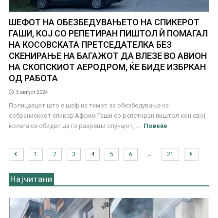
ШЕФОТ НА ОБЕЗБЕДУВАЊЕТО НА СПИКЕРОТ
ГАШИ, КОЈ СО РЕПЕТИРАН ПИШТОЛ Ѝ ПОМАГАЛ
НА КОСОВСКАТА ПРЕТСЕДАТЕЛКА БЕЗ
СКЕНИРАЊЕ НА БАГАЖОТ ДА ВЛЕЗЕ ВО АВИОН
НА СКОПСКИОТ АЕРОДРОМ, ЌЕ БИДЕ ИЗБРКАН
ОД РАБОТА
5 август 2024
Полицаецот што е шеф на тимот за обезбедување на
собранискиот спикер Африм Гаши со репетиран пиштол кон свој
колега се обидел да го разреши случајот, ...
Повеќе
…
1
2
3
4
5
6
21
Најчитани