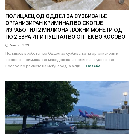
ПОЛИЦАЕЦ ОД ОДДЕЛ ЗА СУЗБИВАЊЕ
ОРГАНИЗИРАН КРИМИНАЛ ВО СКОПЈЕ
ИЗРАБОТИЛ 2 МИЛИОНА ЛАЖНИ МОНЕТИ ОД
ПО 2 ЕВРА И ГИ ПУШТАЛ ВО ОПТЕК ВО КОСОВО
6 август 2024
Полицаец вработен во Оддел за сузбивање на организиран и
сериозен криминал во македонската полиција, е уапсен во
Косово во рамките на меѓународна акци ...
Повеќе