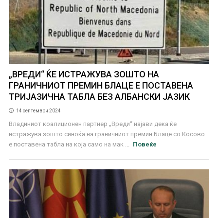
„ВРЕДИ“ ЌЕ ИСТРАЖУВА ЗОШТО НА
ГРАНИЧНИОТ ПРЕМИН БЛАЦЕ Е ПОСТАВЕНА
ТРИЈАЗИЧНА ТАБЛА БЕЗ АЛБАНСКИ ЈАЗИК
14 септември 2024
Владиниот коалиционен партнер „Вреди“ најави дека ќе
истражува зошто синоќа на граничниот премин Блаце со Косово
е поставена табла на која само на мак ...
Повеќе