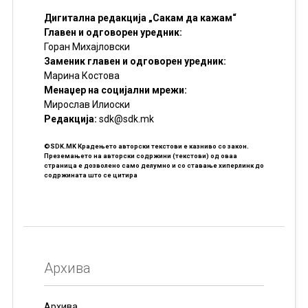
Дигитална редакција „Сакам да кажам“
Главен и одговорен уредник:
Горан Михајловски
Заменик главен и одговорен уредник:
Марина Костова
Менаџер на социјални мрежи:
Мирослав Илиоски
Редакцијa:
sdk@sdk.mk
©SDK.MK Крадењето авторски текстови е казниво со закон.
Преземањето на авторски содржини (текстови) од оваа
страница е дозволено само делумно и со ставање хиперлинк до
содржината што се цитира
Архива
Архива