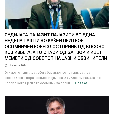
СУДИЈАТА ПАЈАЗИТ ПАЈАЗИТИ ВО ЕДНА
НЕДЕЛА ПУШТИ ВО КУЌЕН ПРИТВОР
ОСОМНИЧЕН ВОЕН ЗЛОСТОРНИК ОД КОСОВО
КОЈ ИЗБЕГА, А ГО СПАСИ ОД ЗАТВОР И ИЏЕТ
МЕМЕТИ ОД СОВЕТОТ НА ЈАВНИ ОБВИНИТЕЛИ
16 август 2024
Откако го пушти да избега бараниот со потерница и за
екстрадиција поранешниот војник на ОВК Блерим Рамадани од
Косово кого Србија го осомничи за воени ...
Повеќе