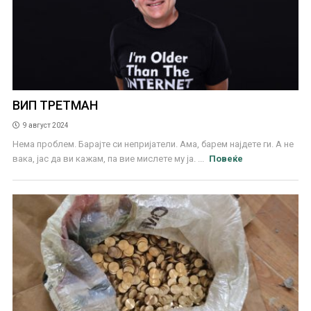
ВИП ТРЕТМАН
9 август 2024
Нема проблем. Барајте си непријатели. Ама, барем најдете ги. А не
вака, јас да ви кажам, па вие мислете му ја. ...
Повеќе