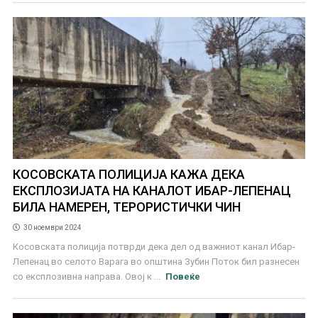
КОСОВСКАТА ПОЛИЦИЈА КАЖА ДЕКА
ЕКСПЛОЗИЈАТА НА КАНАЛОТ ИБАР-ЛЕПЕНАЦ
БИЛА НАМЕРЕН, ТЕРОРИСТИЧКИ ЧИН
30 ноември 2024
Косовската полиција потврди дека дел од важниот канал Ибар-
Лепенац во селото Варага во општина Зубин Поток бил разнесен
со експлозивна направа. Овој к ...
Повеќе