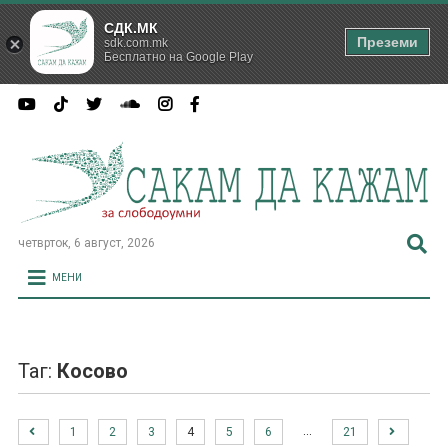
СДК.МК
Преземи
sdk.com.mk
Бесплатно на Google Play
четврток, 6 август, 2026
МЕНИ
Таг:
Косово
…
1
2
3
4
5
6
21