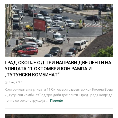
ГРАД СКОПЈЕ ОД ТРИ НАПРАВИ ДВЕ ЛЕНТИ НА
УЛИЦАТА 11 ОКТОМВРИ КОН РАМПА И
„ТУТУНСКИ КОМБИНАТ“
3 мај 2026
Крстосницата на улицата 11 Октомври од центар кон Кисела Вода
и „Тутунски комбинат“ од три доби две ленти. Пред Град Скопје да
почне со реконструкција ...
Повеќе