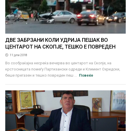
ДВЕ ЗАБРЗАНИ КОЛИ УДРИЈА ПЕШАК ВО
ЦЕНТАРОТ НА СКОПЈЕ, ТЕШКО Е ПОВРЕДЕН
11 јули 2018
Во сообраќајна несреќа вечерва во центарот на Скопје, на
крстосницата помеѓу Партизански одреди и Климент Охридски,
беше прегазен и тешко повреден пеш ...
Повеќе