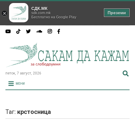
СДК.МК
Преземи
sdk.com.mk
Бесплатно на Google Play
петок, 7 август, 2026
МЕНИ
Таг:
крстосница