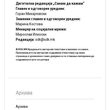
Дигитална редакција „Сакам да кажам“
Главен и одговорен уредник:
Горан Михајловски
Заменик главен и одговорен уредник:
Марина Костова
Менаџер на социјални мрежи:
Мирослав Илиоски
Редакцијa:
sdk@sdk.mk
©SDK.MK Крадењето авторски текстови е казниво со закон.
Преземањето на авторски содржини (текстови) од оваа
страница е дозволено само делумно и со ставање хиперлинк до
содржината што се цитира
Архива
Архива