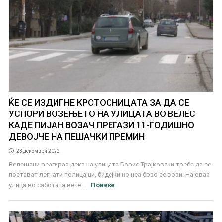
ЌЕ СЕ ИЗДИГНЕ КРСТОСНИЦАТА ЗА ДА СЕ
УСПОРИ ВОЗЕЊЕТО НА УЛИЦАТА ВО ВЕЛЕС
КАДЕ ПИЈАН ВОЗАЧ ПРЕГАЗИ 11-ГОДИШНО
ДЕВОЈЧЕ НА ПЕШАЧКИ ПРЕМИН
23 декември 2022
Велешани реагираа дека на улицата Борис Трајковски треба да се
постават легнати полицајци, бидејќи но неа брзо се вози. На оваа
улица во саботата вече ...
Повеќе