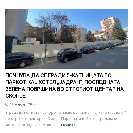
ПОЧНУВА ДА СЕ ГРАДИ 5-КАТНИЦАТА ВО
ПАРКОТ КАЈ ХОТЕЛ „ЈАДРАН“, ПОСЛЕДНАТА
ЗЕЛЕНА ПОВРШИНА ВО СТРОГИОТ ЦЕНТАР НА
СКОПЈЕ
19 февруари 2023
Зграда на пет ката наскоро ќе никне во паркот кај хотел „Јадран“
во строгиот центар на Скопје. Парцелата веќе е заградена со
метална ограда и поставен ...
Повеќе