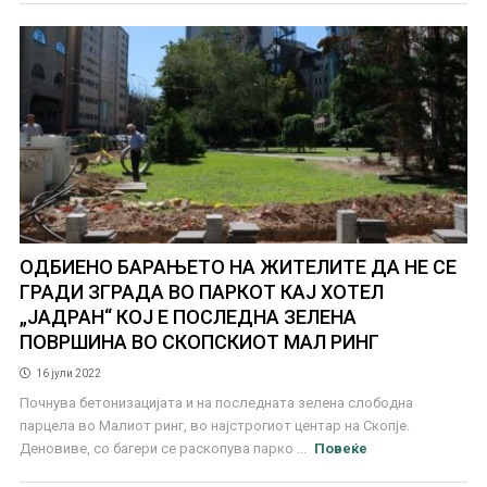
ОДБИЕНО БАРАЊЕТО НА ЖИТЕЛИТЕ ДА НЕ СЕ
ГРАДИ ЗГРАДА ВО ПАРКОТ КАЈ ХОТЕЛ
„ЈАДРАН“ КОЈ Е ПОСЛЕДНА ЗЕЛЕНА
ПОВРШИНА ВО СКОПСКИОТ МАЛ РИНГ
16 јули 2022
Почнува бетонизацијата и на последната зелена слободна
парцела во Малиот ринг, во најстрогиот центар на Скопје.
Деновиве, со багери се раскопува парко ...
Повеќе