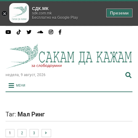
СДК.МК
Преземи
sdk.com.mk
Бесплатно на Google Play
недела, 9 август, 2026
МЕНИ
Таг:
Мал Ринг
1
2
3