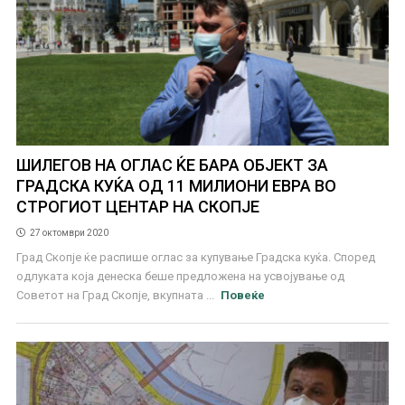
ШИЛЕГОВ НА ОГЛАС ЌЕ БАРА ОБЈЕКТ ЗА
ГРАДСКА КУЌА ОД 11 МИЛИОНИ ЕВРА ВО
СТРОГИОТ ЦЕНТАР НА СКОПЈЕ
27 октомври 2020
Град Скопје ќе распише оглас за купување Градска куќа. Според
одлуката која денеска беше предложена на усвојување од
Советот на Град Скопје, вкупната ...
Повеќе