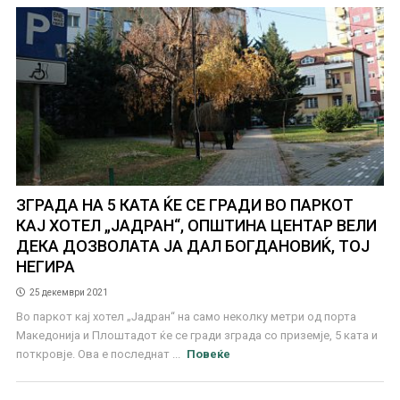
ЗГРАДА НА 5 КАТА ЌЕ СЕ ГРАДИ ВО ПАРКОТ
КАЈ ХОТЕЛ „ЈАДРАН“, ОПШТИНА ЦЕНТАР ВЕЛИ
ДЕКА ДОЗВОЛАТА ЈА ДАЛ БОГДАНОВИЌ, ТОЈ
НЕГИРА
25 декември 2021
Во паркот кај хотел „Јадран“ на само неколку метри од порта
Македонија и Плоштадот ќе се гради зграда со приземје, 5 ката и
поткровје. Ова е последнат ...
Повеќе