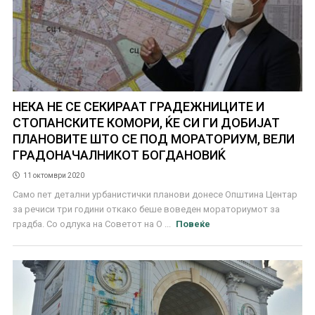
НЕКА НЕ СЕ СЕКИРААТ ГРАДЕЖНИЦИТЕ И
СТОПАНСКИТЕ КОМОРИ, ЌЕ СИ ГИ ДОБИЈАТ
ПЛАНОВИТЕ ШТО СЕ ПОД МОРАТОРИУМ, ВЕЛИ
ГРАДОНАЧАЛНИКОТ БОГДАНОВИЌ
11 октомври 2020
Само пет детални урбанистички планови донесе Општина Центар
за речиси три години откако беше воведен мораториумот за
градба. Со одлука на Советот на О ...
Повеќе