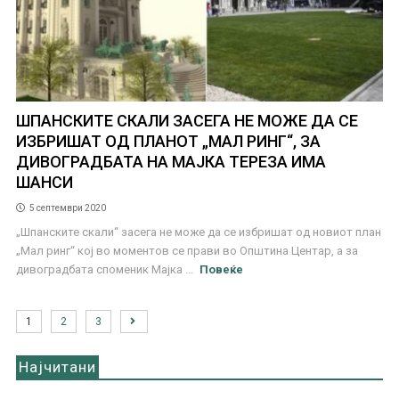
ШПАНСКИТЕ СКАЛИ ЗАСЕГА НЕ МОЖЕ ДА СЕ
ИЗБРИШАТ ОД ПЛАНОТ „МАЛ РИНГ“, ЗА
ДИВОГРАДБАТА НА МАЈКА ТЕРЕЗА ИМА
ШАНСИ
5 септември 2020
„Шпанските скали“ засега не може да се избришат од новиот план
„Мал ринг“ кој во моментов се прави во Општина Центар, а за
дивоградбата споменик Мајка ...
Повеќе
1
2
3
Најчитани