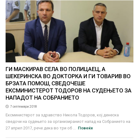
ГИ МАСКИРАВ СЕЛА ВО ПОЛИЦАЕЦ, А
ШЕКЕРИНСКА ВО ДОКТОРКА И ГИ ТОВАРИВ ВО
БРЗАТА ПОМОШ, СВЕДОЧЕШЕ
ЕКСМИНИСТЕРОТ ТОДОРОВ НА СУДЕЊЕТО ЗА
НАПАДОТ НА СОБРАНИЕТО
7 септември 2018
Ексминистерот за здравство Никола Тодоров, кој денеска
сведочи на судењето за организираниот напад на Собранието на
27 април 2017, рече дека во три об ...
Повеќе