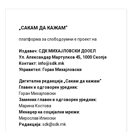
„САКАМ ДА КАЖАМ“
платформа за слободоумни е проект на
Издавач: СДК МИХАЈЛОВСКИ ДООЕЛ
Ул. Александар Мартулков 45, 1000 Скопје
Контакт:
info@sdk.mk
Управител: Горан Михајловски
Дигитална редакција „Сакам да кажам“
Главен и одговорен уредник:
Горан Михајловски
Заменик главен и одговорен уредник:
Марина Костова
Менаџер на социјални мрежи:
Мирослав Илиоски
Редакцијa:
sdk@sdk.mk