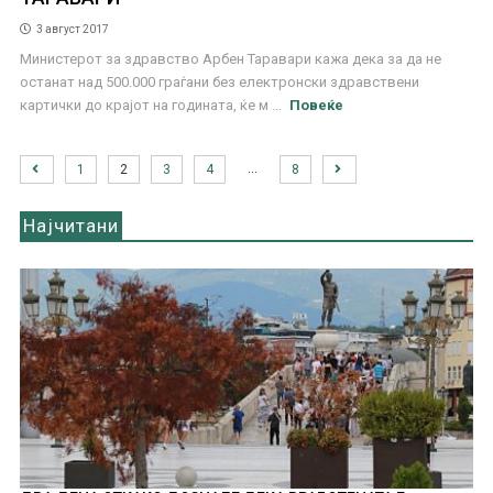
3 август 2017
Министерот за здравство Арбен Таравари кажа дека за да не
останат над 500.000 граѓани без електронски здравствени
картички до крајот на годината, ќе м ...
Повеќе
…
1
2
3
4
8
Најчитани