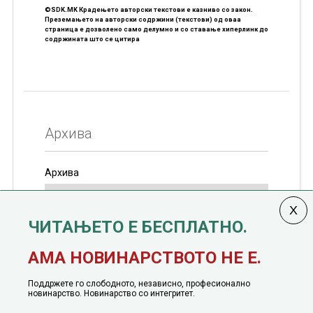
©SDK.MK Крадењето авторски текстови е казниво со закон.
Преземањето на авторски содржини (текстови) од оваа
страница е дозволено само делумно и со ставање хиперлинк до
содржината што се цитира
Архива
Архива
ЧИТАЊЕТО Е БЕСПЛАТНО.
Колумната
САКАМ ДА КАЖАМ
излегува од 12
АМА НОВИНАРСТВОТО НЕ Е.
јануари, 1991 година
Поддржете го слободното, независно, професионално
новинарство. Новинарство со интегритет.