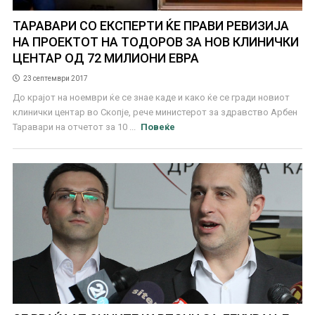
ТАРАВАРИ СО ЕКСПЕРТИ ЌЕ ПРАВИ РЕВИЗИЈА
НА ПРОЕКТОТ НА ТОДОРОВ ЗА НОВ КЛИНИЧКИ
ЦЕНТАР ОД 72 МИЛИОНИ ЕВРА
23 септември 2017
До крајот на ноември ќе се знае каде и како ќе се гради новиот
клинички центар во Скопје, рече министерот за здравство Арбен
Таравари на отчетот за 10 ...
Повеќе