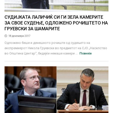
СУДИЈКАТА ЛАЛИЧИЌ СИ ГИ ЗЕЛА КАМЕРИТЕ
ЗА СВОЕ СУДЕЊЕ, ОДЛОЖЕНО РОЧИШТЕТО НА
ГРУЕВСКИ ЗА ШАМАРИТЕ
18 декември 2017
Одложено беше и денешното рочиште од судењето на
експремиерот Никола Груевски во предметот на СЈО „Насилство
во Општина Центар“, бидејќи немаше камери ...
Повеќе