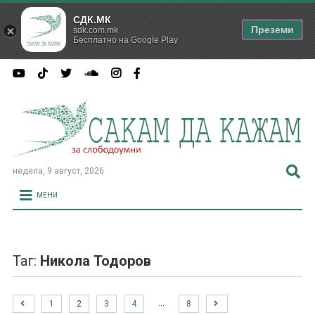
СДК.МК
Преземи
sdk.com.mk
Бесплатно на Google Play
недела, 9 август, 2026
МЕНИ
Таг:
Никола Тодоров
…
1
2
3
4
8