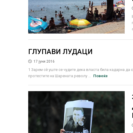
ГЛУПАВИ ЛУДАЦИ
17 јуни 2016
1 Зарем сѐ уште се чудите дека власта била кадарна да 
протестите на Шарената револу ...
Повеќе