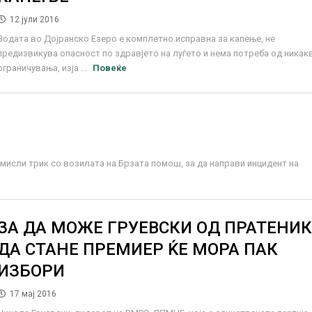
12 јули 2016
Водата во Дојранско Езеро е комплетно исправна за капење, не
предизвикува опасност по здравјето на луѓето и нема потреба од никак
ограничувања, изја ...
Повеќе
смисли трик со возилата на Брзата помош, за да направи инцидент на
ЗА ДА МОЖЕ ГРУЕВСКИ ОД ПРАТЕНИ
ДА СТАНЕ ПРЕМИЕР ЌЕ МОРА ПАК
ИЗБОРИ
17 мај 2016