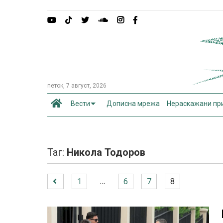
петок, 7 август, 2026
Вести
Дописна мрежа
Нераскажани пр
Таг:
Никола Тодоров
…
1
6
7
8