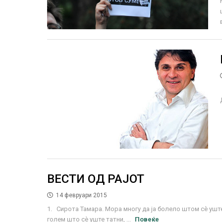
ВЕСТИ ОД РАЈОТ
14 февруари 2015
1. Сирота Тамара. Мора многу да ја болело штом сè уште
голем што сè уште татни, ...
Повеќе