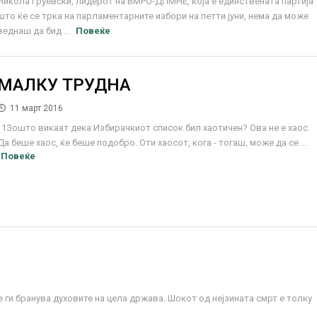
Никола Груевски, лидерот на ВМРО-ДПМНЕ, која е единствената партија
што ќе се трка на парламентарните избори на петти јуни, нема да може
веднаш да бид ...
Повеќе
МАЛКУ ТРУДНА
11 март 2016
1Зошто викаат дека Избирачкиот список бил хаотичен? Ова не е хаос.
Да беше хаос, ќе беше подобро. Оти хаосот, кога - тогаш, може да се ...
Повеќе
 ги бранува духовите на цела држава. Шокот од нејзината смрт е толку