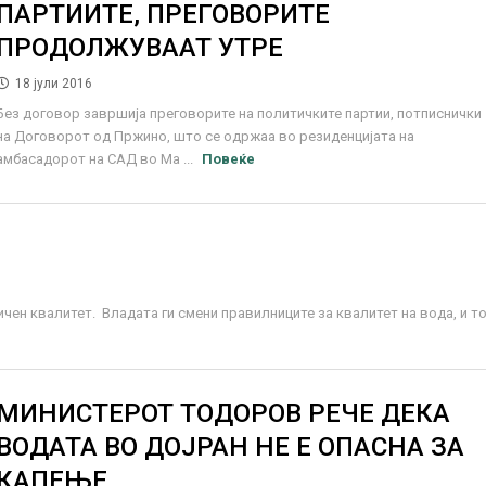
ПАРТИИТЕ, ПРЕГОВОРИТЕ
ПРОДОЛЖУВААТ УТРЕ
18 јули 2016
Без договор завршија преговорите на политичките партии, потписнички
на Договорот од Пржино, што се одржаа во резиденцијата на
амбасадорот на САД во Ма ...
Повеќе
чен квалитет. Владата ги смени правилниците за квалитет на вода, и т
МИНИСТЕРОТ ТОДОРОВ РЕЧЕ ДЕКА
ВОДАТА ВО ДОЈРАН НЕ Е ОПАСНА ЗА
КАПЕЊЕ