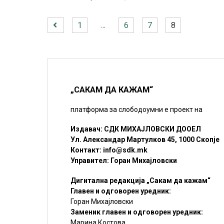
…
1
6
7
8
„САКАМ ДА КАЖАМ“
платформа за слободоумни е проект на
Издавач: СДК МИХАЈЛОВСКИ ДООЕЛ
Ул. Александар Мартулков 45, 1000 Скопје
Контакт:
info@sdk.mk
Управител: Горан Михајловски
Дигитална редакција „Сакам да кажам“
Главен и одговорен уредник:
Горан Михајловски
Заменик главен и одговорен уредник:
Марина Костова