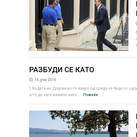
РАЗБУДИ СЕ КАТО
15 јули 2016
1 Водата во Дојранското езеро од среда ќе биде со одли
што до сега важело како ...
Повеќе