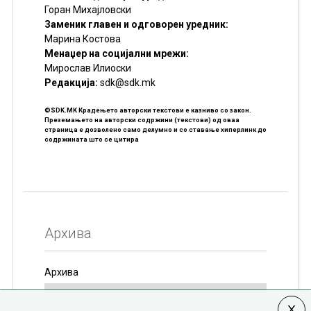
Горан Михајловски
Заменик главен и одговорен уредник:
Марина Костова
Менаџер на социјални мрежи:
Мирослав Илиоски
Редакцијa:
sdk@sdk.mk
©SDK.MK Крадењето авторски текстови е казниво со закон.
Преземањето на авторски содржини (текстови) од оваа
страница е дозволено само делумно и со ставање хиперлинк до
содржината што се цитира
Архива
Архива