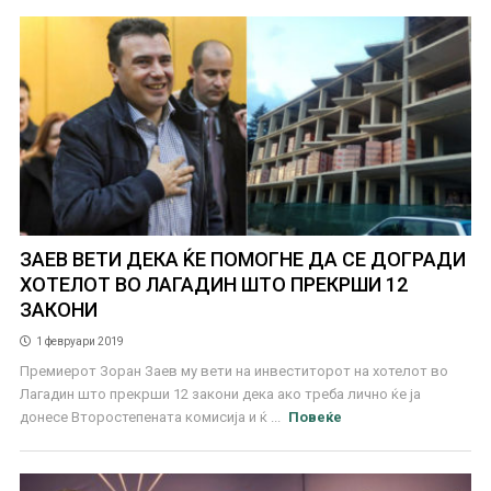
ЗАЕВ ВЕТИ ДЕКА ЌЕ ПОМОГНЕ ДА СЕ ДОГРАДИ
ХОТЕЛОТ ВО ЛАГАДИН ШТО ПРЕКРШИ 12
ЗАКОНИ
1 февруари 2019
Премиерот Зоран Заев му вети на инвеститорот на хотелот во
Лагадин што прекрши 12 закони дека ако треба лично ќе ја
донесе Второстепената комисија и ќ ...
Повеќе