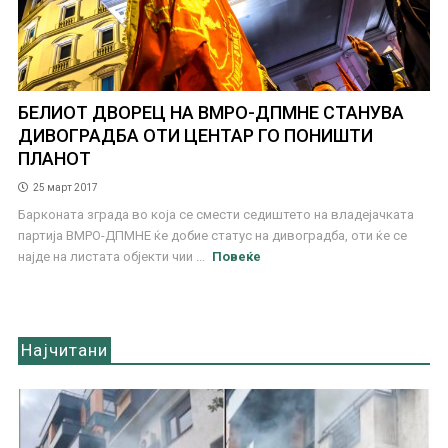
БЕЛИОТ ДВОРЕЦ НА ВМРО-ДПМНЕ СТАНУВА
ДИВОГРАДБА ОТИ ЦЕНТАР ГО ПОНИШТИ
ПЛАНОТ
25 март 2017
Барконата зграда во која се смести седиштето на владејачката
партија ВМРО-ДПМНЕ ќе добие статус на дивоградба, оти ќе се
најде на листата објекти чии ...
Повеќе
Најчитани