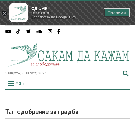
СДК.МК
Преземи
sdk.com.mk
Бесплатно на Google Play
четврток, 6 август, 2026
МЕНИ
Таг:
одобрение за градба