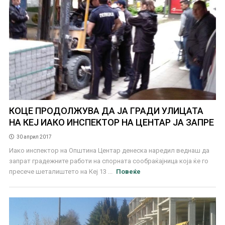
КОЦЕ ПРОДОЛЖУВА ДА ЈА ГРАДИ УЛИЦАТА
НА КЕЈ ИАКО ИНСПЕКТОР НА ЦЕНТАР ЈА ЗАПРЕ
30 април 2017
Иако инспектор на Општина Центар денеска наредил веднаш да
запрат градежните работи на спорната сообраќајница која ќе го
пресече шеталиштето на Кеј 13 ...
Повеќе