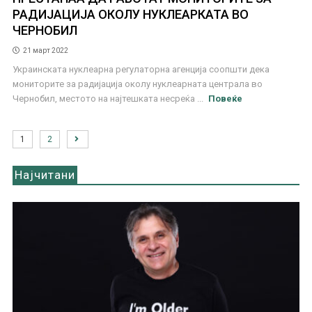
РАДИЈАЦИЈА ОКОЛУ НУКЛЕАРКАТА ВО
ЧЕРНОБИЛ
21 март 2022
Украинската нуклеарна регулаторна агенција соопшти дека
мониторите за радијација околу нуклеарната централа во
Чернобил, местото на најтешката несреќа ...
Повеќе
1
2
Најчитани