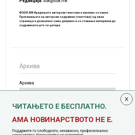
Редакцијa:
sdk@sdk.mk
©SDK.MK Крадењето авторски текстови е казниво со закон.
Преземањето на авторски содржини (текстови) од оваа
страница е дозволено само делумно и со ставање хиперлинк до
содржината што се цитира
Архива
Архива
ЧИТАЊЕТО Е БЕСПЛАТНО.
Колумната
САКАМ ДА КАЖАМ
излегува од 12
АМА НОВИНАРСТВОТО НЕ Е.
јануари, 1991 година
Поддржете го слободното, независно, професионално