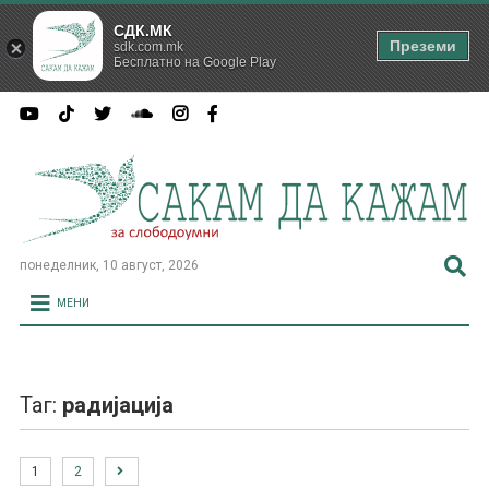
СДК.МК
Преземи
sdk.com.mk
Бесплатно на Google Play
понеделник, 10 август, 2026
МЕНИ
Таг:
радијација
1
2