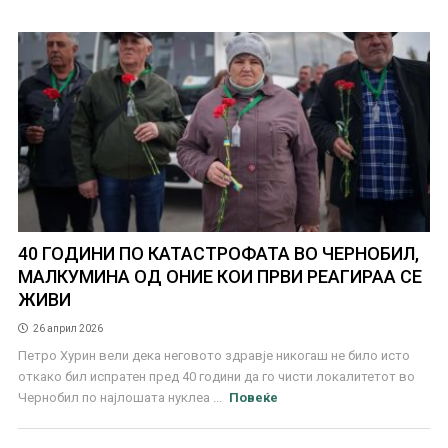
40 ГОДИНИ ПО КАТАСТРОФАТА ВО ЧЕРНОБИЛ,
МАЛКУМИНА ОД ОНИЕ КОИ ПРВИ РЕАГИРАА СЕ
ЖИВИ
26 април 2026
Петро Хурин вели дека неговото здравје никогаш не било исто
откако бил испратен пред 40 години да го чисти локалитетот во
Чернобил по најлошата нуклеа ...
Повеќе