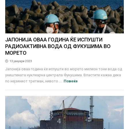
ЈАПОНИЈА ОВАА ГОДИНА ЌЕ ИСПУШТИ
РАДИОАКТИВНА ВОДА ОД ФУКУШИМА ВО
МОРЕТО
13 јануари 2023
Јапонија оваа година ќе испушти во морето милион тони вода од
уништената нуклеарна централа Фукушима. Властите кажаа дека
по нејзиниот третман, нивото ...
Повеќе