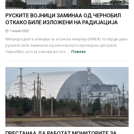
РУСКИТЕ ВОЈНИЦИ ЗАМИНАА ОД ЧЕРНОБИЛ
ОТКАКО БИЛЕ ИЗЛОЖЕНИ НА РАДИЈАЦИЈА
1 април 2022
Меѓународната агенција за атомска енергија (ИАЕА) потврди дека
руските сили заминале од некогашната нуклеарна централа
Чернобил, што ја освоија во поч ...
Повеќе
ПРЕСТАНАА ДА РАБОТАТ МОНИТОРИТЕ ЗА