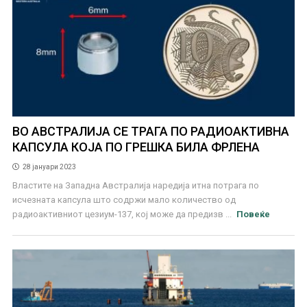
ВО АВСТРАЛИЈА СЕ ТРАГА ПО РАДИОАКТИВНА
КАПСУЛА КОЈА ПО ГРЕШКА БИЛА ФРЛЕНА
28 јануари 2023
Властите на Западна Австралија наредија итна потрага по
исчезната капсула што содржи мало количество од
радиоактивниот цезиум-137, кој може да предизв ...
Повеќе