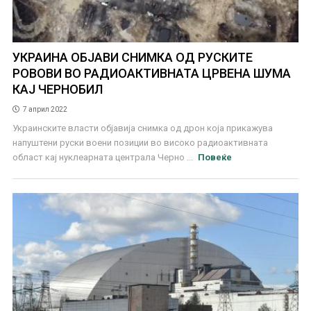
УКРАИНА ОБЈАВИ СНИМКА ОД РУСКИТЕ
РОВОВИ ВО РАДИОАКТИВНАТА ЦРВЕНА ШУМА
КАЈ ЧЕРНОБИЛ
7 април 2022
Украинските власти објавија снимка од дрон која прикажува
напуштени руски воени позиции во високо радиоактивната
област кај нуклеарната централа Черно ...
Повеќе