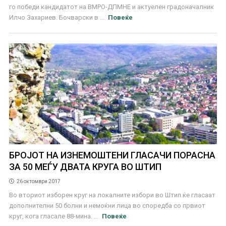
го победи кандидатот на ВМРО-ДПМНЕ и актуелен градоначалник
Илчо Захариев. Бочварски в ...
Повеќе
БРОЈОТ НА ИЗНЕМОШТЕНИ ГЛАСАЧИ ПОРАСНА
ЗА 50 МЕЃУ ДВАТА КРУГА ВО ШТИП
26 октомври 2017
Во вториот изборен круг на локалните избори во Штип ќе гласаат
дополнителни 50 болни и немоќни лица во споредба со првиот
круг, кога гласале 88-мина. ...
Повеќе