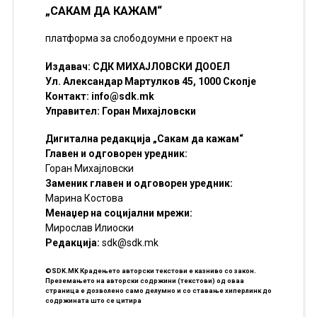
„САКАМ ДА КАЖАМ“
платформа за слободоумни е проект на
Издавач: СДК МИХАЈЛОВСКИ ДООЕЛ
Ул. Александар Мартулков 45, 1000 Скопје
Контакт:
info@sdk.mk
Управител: Горан Михајловски
Дигитална редакција „Сакам да кажам“
Главен и одговорен уредник:
Горан Михајловски
Заменик главен и одговорен уредник:
Марина Костова
Менаџер на социјални мрежи:
Мирослав Илиоски
Редакцијa:
sdk@sdk.mk
©SDK.MK Крадењето авторски текстови е казниво со закон.
Преземањето на авторски содржини (текстови) од оваа
страница е дозволено само делумно и со ставање хиперлинк до
содржината што се цитира