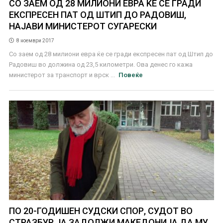
СО ЗАЕМ ОД 28 МИЛИОНИ ЕВРА ЌЕ СЕ ГРАДИ
ЕКСПРЕСЕН ПАТ ОД ШТИП ДО РАДОВИШ,
НАЈАВИ МИНИСТЕРОТ СУГАРЕСКИ
8 ноември 2017
Со заем од 28 милиони евра ќе се гради експресен пат од Штип до
Радовиш во должина од 23,5 километри. Ова денес го кажа
министерот за транспорт и врск ...
Повеќе
ПО 20-ГОДИШЕН СУДСКИ СПОР, СУДОТ ВО
СТРАЗБУР ЈА ЗАДОЛЖИ МАКЕДОНИЈА ДА МУ