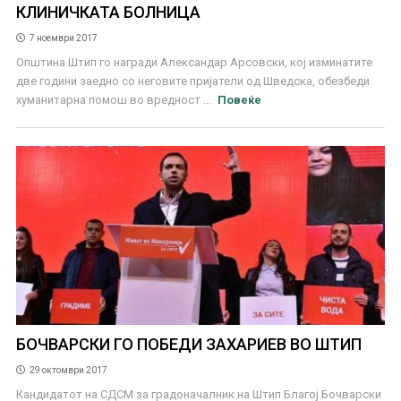
КЛИНИЧКАТА БОЛНИЦА
7 ноември 2017
Општина Штип го награди Александар Арсовски, кој изминатите
две години заедно со неговите пријатели од Шведска, обезбеди
хуманитарна помош во вредност ...
Повеќе
БОЧВАРСКИ ГО ПОБЕДИ ЗАХАРИЕВ ВО ШТИП
29 октомври 2017
Кандидатот на СДСМ за градоначалник на Штип Благој Бочварски