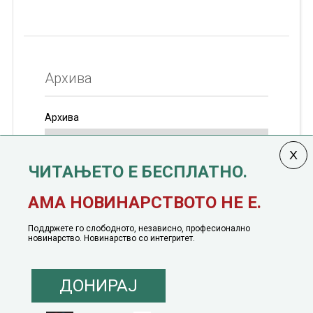
Архива
Архива
ЧИТАЊЕТО Е БЕСПЛАТНО.
Колумната
САКАМ ДА КАЖАМ
излегува од 12
АМА НОВИНАРСТВОТО НЕ Е.
јануари, 1991 година
Поддржете го слободното, независно, професионално
новинарство. Новинарство со интегритет.
ДОНИРАЈ
© 2016 - 2026 Сакам Да Кажам. Сите права задржани |
Маркетинг