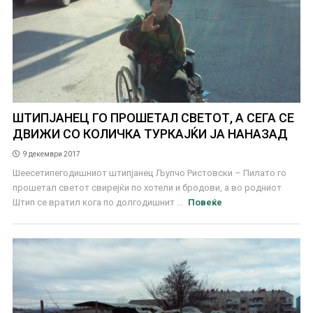
ШТИПЈАНЕЦ ГО ПРОШЕТАЛ СВЕТОТ, А СЕГА СЕ
ДВИЖИ СО КОЛИЧКА ТУРКАЈЌИ ЈА НАНАЗАД
9 декември 2017
Шеесетипегодишниот штипјанец Љупчо Ристовски – Пилато го
прошетал светот свирејќи по хотели и бродови, а во родниот
Штип се вратил кога по долгодишнит ...
Повеќе