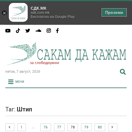
СДК.МК
Преземи
sdk.com.mk
Бесплатно на Google Play
петок, 7 август, 2026
МЕНИ
Таг:
Штип
…
1
76
77
78
79
80